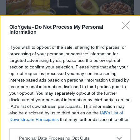
OloYgeia -
Do Not Process My Personal
Information
If you wish to opt-out of the sale, sharing to third parties, or
processing of your personal or sensitive information for
ΣΥΜΠΤΩΜΑΤΟΛΟΓΙΑ
targeted advertising by us, please use the below opt-out
section to confirm your selection. Please note that after your
Ανεπάρκεια βιταμίνης Ε: Με ποια
opt-out request is processed you may continue seeing
συμπτώματα μπορεί να εκδηλωθεί –
interest-based ads based on personal information utilized by
us or personal information disclosed to third parties prior to
Ποιες τροφές πρέπει να τρώμε
your opt-out. You may separately opt-out of the further
disclosure of your personal information by third parties on the
Η ανεπάρκεια βιταμίνης Ε είναι σπάνια, όμως
IAB’s list of downstream participants. This information may
also be disclosed by us to third parties on the
IAB’s List of
μπορεί να εκδηλωθεί με συμπτώματα που δεν
Downstream Participants
that may further disclose it to other
πρέπει να αγνοούνται. Ποια σημάδια να
third parties.
προσέξετε και ποιες τροφές βοηθούν στην
Personal Data Processing Opt Outs
επαρκή πρόσληψή της;