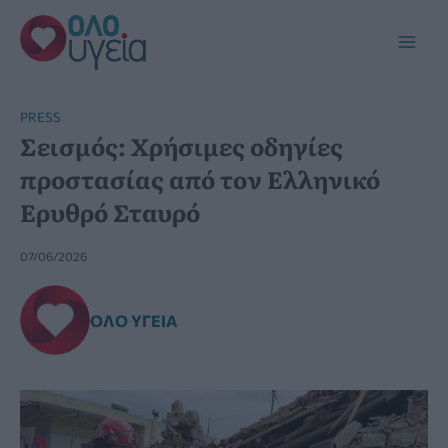
Μετάβαση
στο
Main
περιεχόμενο
Men
PRESS
Σεισμός: Χρήσιμες οδηγίες
προστασίας από τον Ελληνικό
Ερυθρό Σταυρό
07/06/2026
ΌΛΟ ΥΓΕΊΑ