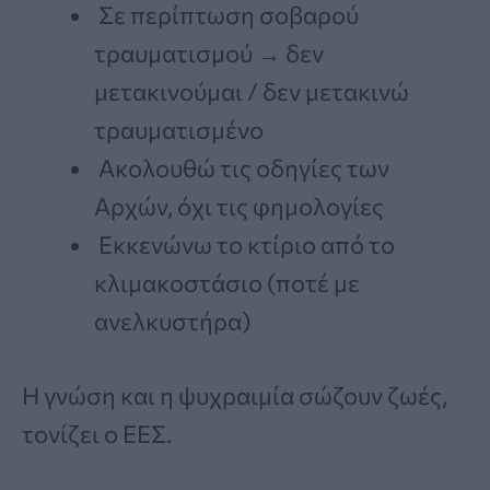
Σε περίπτωση σοβαρού
τραυματισμού → δεν
μετακινούμαι / δεν μετακινώ
τραυματισμένο
Ακολουθώ τις οδηγίες των
Αρχών, όχι τις φημολογίες
Εκκενώνω το κτίριο από το
κλιμακοστάσιο (ποτέ με
ανελκυστήρα)
Η γνώση και η ψυχραιμία σώζουν ζωές,
τονίζει ο ΕΕΣ.