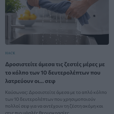
HACK
Δροσιστείτε άμεσα τις ζεστές μέρες με
το κόλπο των 10 δευτερολέπτων που
λατρεύουν οι… σεφ
Καύσωνας: Δροσιστείτε άμεσα με το απλό κόλπο
των 10 δευτερολέπτων που χρησιμοποιούν
πολλοί σεφ για να αντέχουν τη ζέστη ακόμη και
στις πιο υψηλές θερμοκρασίες.