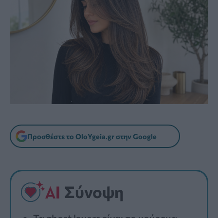
Προσθέστε το OloYgeia.gr στην Google
Σύνοψη
Τα ghost layers είναι το κούρεμα