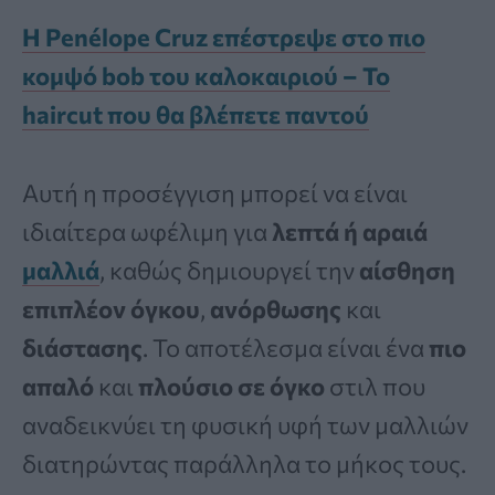
Η Penélope Cruz επέστρεψε στο πιο
κομψό bob του καλοκαιριού – Το
haircut που θα βλέπετε παντού
Αυτή η προσέγγιση μπορεί να είναι
ιδιαίτερα ωφέλιμη για
λεπτά ή αραιά
μαλλιά
, καθώς δημιουργεί την
αίσθηση
επιπλέον όγκου
,
ανόρθωσης
και
διάστασης
. Το αποτέλεσμα είναι ένα
πιο
απαλό
και
πλούσιο σε όγκο
στιλ που
αναδεικνύει τη φυσική υφή των μαλλιών
διατηρώντας παράλληλα το μήκος τους.