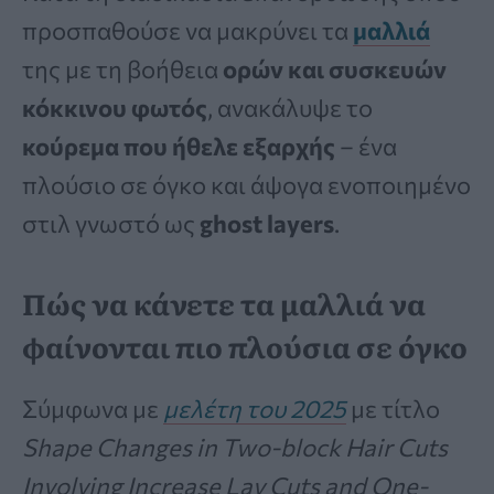
προσπαθούσε να μακρύνει τα
μαλλιά
της με τη βοήθεια
ορών και συσκευών
κόκκινου φωτός
, ανακάλυψε το
κούρεμα που ήθελε εξαρχής
– ένα
πλούσιο σε όγκο και άψογα ενοποιημένο
στιλ γνωστό ως
ghost layers
.
Πώς να κάνετε τα μαλλιά να
φαίνονται πιο πλούσια σε όγκο
Σύμφωνα με
μελέτη του 2025
με τίτλο
Shape Changes in Two-block Hair Cuts
Involving Increase Lay Cuts and One-