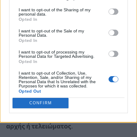
I want to opt-out of the Sharing of my
personal data.
Αντί να δημιουργούνται ξεκάθαρα
Opted In
καθορισμένα φιλαρίσματα, το κούρεμα
I want to opt-out of the Sale of my
Personal Data.
εστιάζει σε ένα
ήπιο σχηματισμό
που
Opted In
βοηθά τα μαλλιά να
κινούνται φυσικά
I want to opt-out of processing my
Personal Data for Targeted Advertising.
και
αποτρέπει τις άκρες από το να
Opted In
δείχνουν βαριές
ή αυστηρά κομμένες.
I want to opt-out of Collection, Use,
Retention, Sale, and/or Sharing of my
Personal Data that Is Unrelated with the
Purposes for which it was collected.
Opted Out
Τα φιλαρίσματα αναμειγνύονται
προσεκτικά ώστε να
παραμένουν
CONFIRM
σχεδόν αόρατα
,
χωρίς εμφανή σημεία
αρχής ή τελειώματος
.