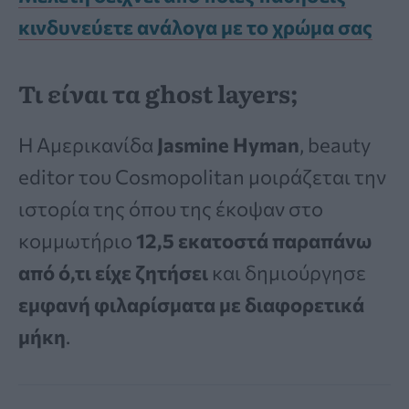
κινδυνεύετε ανάλογα με το χρώμα σας
Τι είναι τα ghost layers;
Η Αμερικανίδα
Jasmine Hyman
, beauty
editor του Cosmopolitan μοιράζεται την
ιστορία της όπου της έκοψαν στο
κομμωτήριο
12,5 εκατοστά παραπάνω
από ό,τι είχε ζητήσει
και δημιούργησε
εμφανή φιλαρίσματα με διαφορετικά
μήκη
.