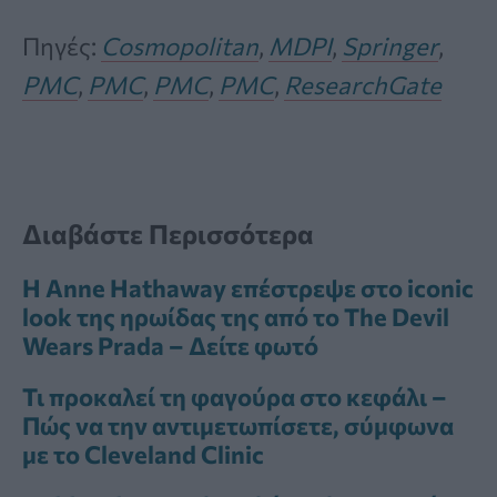
Πηγές:
Cosmopolitan
,
MDPI
,
Springer
,
PMC
,
PMC
,
PMC
,
PMC
,
ResearchGate
Διαβάστε Περισσότερα
Η Anne Hathaway επέστρεψε στο iconic
look της ηρωίδας της από το The Devil
Wears Prada – Δείτε φωτό
Τι προκαλεί τη φαγούρα στο κεφάλι –
Πώς να την αντιμετωπίσετε, σύμφωνα
με το Cleveland Clinic