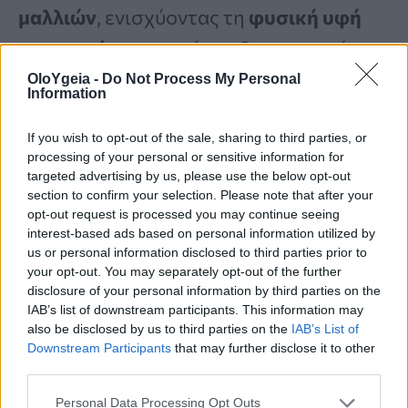
μαλλιών
, ενισχύοντας τη
φυσική υφή
και την
κίνηση
χωρίς να δημιουργούν
εμφανή ή απότομα επίπεδα
.
OloYgeia -
Do Not Process My Personal
Information
If you wish to opt-out of the sale, sharing to third parties, or
Η τεχνική αυτή είναι ιδιαίτερα
processing of your personal or sensitive information for
δημοφιλής σε άτομα με
μακριά
μαλλιά
targeted advertising by us, please use the below opt-out
section to confirm your selection. Please note that after your
που θέλουν να
ανανεώσουν την
opt-out request is processed you may continue seeing
interest-based ads based on personal information utilized by
εμφάνισή τους
διατηρώντας παράλληλα
us or personal information disclosed to third parties prior to
το συνολικό μήκος.
your opt-out. You may separately opt-out of the further
disclosure of your personal information by third parties on the
IAB’s list of downstream participants. This information may
also be disclosed by us to third parties on the
IAB’s List of
Τα ghost layers είναι μια
κλασική
Downstream Participants
that may further disclose it to other
τεχνική κουρέματος
που συνδυάζει
third parties.
διακριτή διάσταση με
άψογες στρώσεις
.
Personal Data Processing Opt Outs