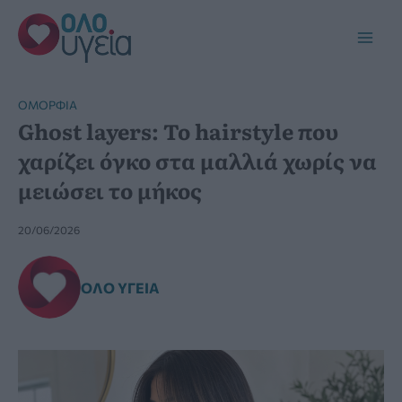
Μετάβαση
στο
Main
περιεχόμενο
Men
ΟΜΟΡΦΙΆ
Ghost layers: Το hairstyle που
χαρίζει όγκο στα μαλλιά χωρίς να
μειώσει το μήκος
20/06/2026
ΌΛΟ ΥΓΕΊΑ