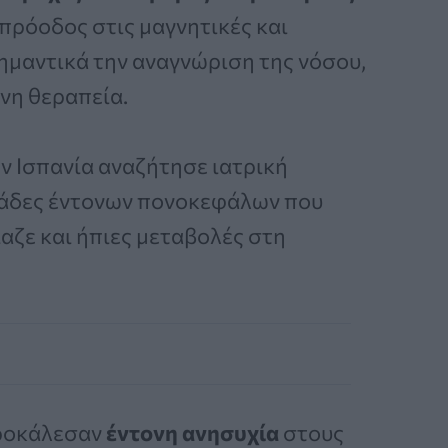
η πρόοδος στις μαγνητικές και
σημαντικά την αναγνώριση της νόσου,
νη θεραπεία.
ν Ισπανία αναζήτησε ιατρική
μάδες έντονων πονοκεφάλων που
αζε και ήπιες μεταβολές στη
προκάλεσαν
έντονη ανησυχία
στους