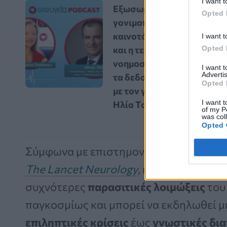
I want t
Εξωσωματική
Opted 
γονιμοποίηση: Οι
καινοτόμες εξελίξεις
I want t
Opted 
και η τεχνητή
νοημοσύνη αλλάζουν
I want 
Advertis
τα δεδομένα – Vidcast
Opted 
με τον γυναικολόγο
I want t
Ηλία Τσάκο
of my P
was col
Opted 
Σύμφωνα με επιστημονική ανασκόπηση
The Lancet Neurology
, η
νευροκυστικ
συχνότερες
παρασιτικές λοιμώξεις
το
παγκοσμίως και μπορεί να εκδηλωθεί 
επιληπτικές κρίσεις
έως
γνωστικές δι