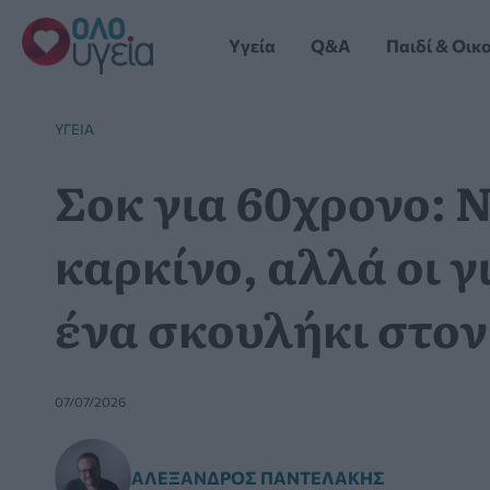
Μετάβαση
στο
Yγεία
Q&A
Παιδί & Οικ
περιεχόμενο
YΓΕΊΑ
Σοκ για 60χρονο: Ν
καρκίνο, αλλά οι γ
ένα σκουλήκι στο
07/07/2026
ΑΛΈΞΑΝΔΡΟΣ ΠΑΝΤΕΛΆΚΗΣ