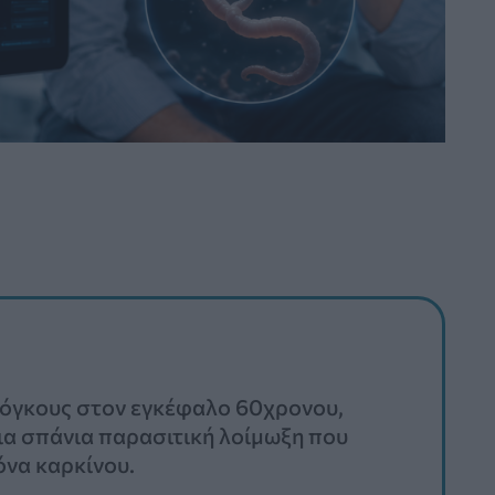
ς όγκους στον εγκέφαλο 60χρονου,
ια σπάνια παρασιτική λοίμωξη που
όνα καρκίνου.