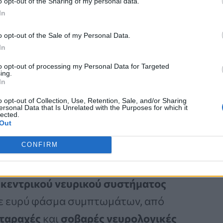
o opt-out of the Sharing of my personal data.
Καρκίνος Προστάτη:
In
Νέα Ελάχιστα
Επεμβατική Εστιακή
o opt-out of the Sale of my Personal Data.
In
Θεραπεία με NanoKnife
to opt-out of processing my Personal Data for Targeted
ing.
In
o opt-out of Collection, Use, Retention, Sale, and/or Sharing
ersonal Data that Is Unrelated with the Purposes for which it
lected.
Out
CONFIRM
 που δημοσιεύθηκε στο περιοδικό
έρκωση
αποτελεί μία από τις
υ
κεντρικού νευρικού συστήματος
με ευρύ φάσμα συμπτωμάτων, από
αταραχές
και
σοβαρές νευρολογικές