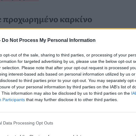
ε προχωρημένο καρκίνο
αδεικνύει πόσο δύσκολη μπορεί να
-
Do Not Process My Personal Information
ών παθήσεων, ιδιαίτερα όταν οι
to opt-out of the sale, sharing to third parties, or processing of your per
 σε πολύ πιο συχνές και σοβαρές
formation for targeted advertising by us, please use the below opt-out s
κίνος
. Παρότι η
r selection. Please note that after your opt-out request is processed y
eing interest-based ads based on personal information utilized by us or
στην Ευρώπη, οι ειδικοί
disclosed to third parties prior to your opt-out. You may separately opt-
losure of your personal information by third parties on the IAB’s list of
κλείεται από τη διαγνωστική σκέψη,
. This information may also be disclosed by us to third parties on the
IA
ν με την κλινική εικόνα ή όταν δεν
Participants
that may further disclose it to other third parties.
ον οργανισμό του ασθενούς.
l Data Processing Opt Outs