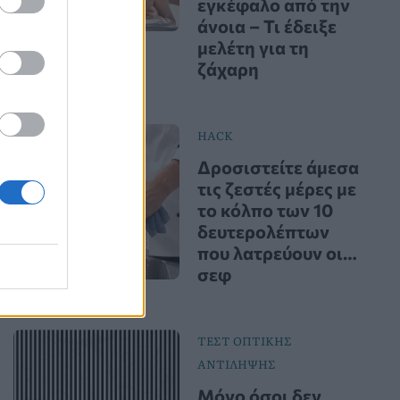
εγκέφαλο από την
άνοια – Τι έδειξε
μελέτη για τη
ζάχαρη
HACK
Δροσιστείτε άμεσα
τις ζεστές μέρες με
το κόλπο των 10
δευτερολέπτων
που λατρεύουν οι…
σεφ
ΤΕΣΤ ΟΠΤΙΚΗΣ
ΑΝΤΙΛΗΨΗΣ
Μόνο όσοι δεν