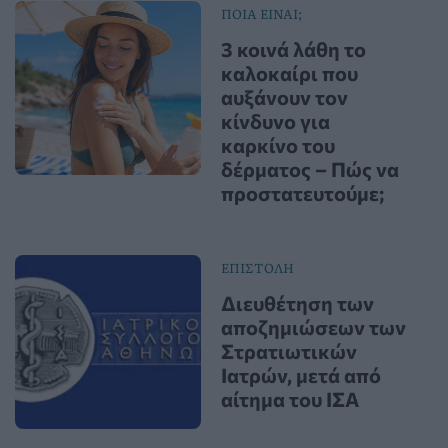
ΠΟΙΑ ΕΙΝΑΙ;
3 κοινά λάθη το
καλοκαίρι που
αυξάνουν τον
κίνδυνο για
καρκίνο του
δέρματος – Πώς να
προστατευτούμε;
ΕΠΙΣΤΟΛΗ
Διευθέτηση των
αποζημιώσεων των
Στρατιωτικών
Ιατρών, μετά από
αίτημα του ΙΣΑ