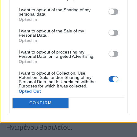
κόπρανα,
τα οποία μοιάζουν με νήματα.
I want to opt-out of the Sharing of my
personal data.
Opted In
Πού εντοπίζονται συνήθως οι
I want to opt-out of the Sale of my
αγκυλόστομοι;
Personal Data.
Opted In
Εκτιμάται ότι οι αγκυλόστομοι
I want to opt-out of processing my
Personal Data for Targeted Advertising.
επηρεάζουν περίπου
470 εκατομμύρια
Opted In
ανθρώπους
παγκοσμίως, με τις
I want to opt-out of Collection, Use,
Retention, Sale, and/or Sharing of my
Personal Data that Is Unrelated with the
μολύνσεις να είναι ιδιαίτερα συχνές σε
Purposes for which it was collected.
Opted Out
τροπικές περιοχές όπως η Καραϊβική, η
CONFIRM
Νοτιοανατολική Ασία, η Αφρική και
περιοχές του Νοτιοανατολικού
Ηνωμένου Βασιλείου.