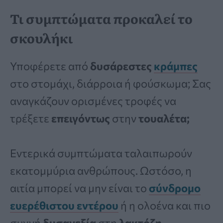
Τι συμπτώματα προκαλεί το
σκουλήκι
Υποφέρετε από
δυσάρεστες
κράμπες
στο στομάχι, διάρροια ή φούσκωμα; Σας
αναγκάζουν ορισμένες τροφές να
τρέξετε
επειγόντως
στην
τουαλέτα;
Εντερικά συμπτώματα ταλαιπωρούν
εκατομμύρια ανθρώπους. Ωστόσο, η
αιτία μπορεί να μην είναι το
σύνδρομο
ευερέθιστου εντέρου
ή η ολοένα και πιο
συχνή
δυσανεξία
στη
λακτόζη.