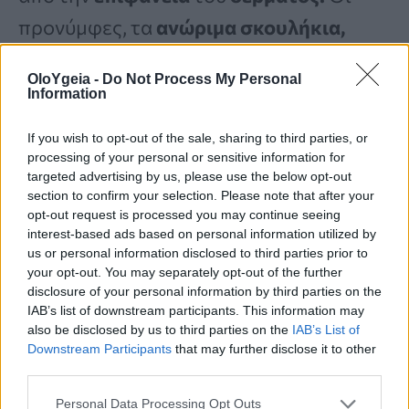
προνύμφες, τα
ανώριμα σκουλήκια,
κινούνται κάτω από το
δέρμα,
OloYgeia -
Do Not Process My Personal
προκαλώντας
φλεγμονώδεις, κόκκινες,
Information
ανάγλυφες γραμμές
λόγω της
If you wish to opt-out of the sale, sharing to third parties, or
αντίδρασης του
ανοσοποιητικού
processing of your personal or sensitive information for
targeted advertising by us, please use the below opt-out
συστήματος
.
section to confirm your selection. Please note that after your
opt-out request is processed you may continue seeing
interest-based ads based on personal information utilized by
Η αντιπαρασιτική
φαρμακευτική αγωγή
us or personal information disclosed to third parties prior to
your opt-out. You may separately opt-out of the further
μπορεί να
εξαλείψει
τη μόλυνση.
disclosure of your personal information by third parties on the
IAB’s list of downstream participants. This information may
also be disclosed by us to third parties on the
IAB’s List of
Ένα άλλο εμφανές σημάδι μόλυνσης
Downstream Participants
that may further disclose it to other
third parties.
είναι τα μικρά,
λευκά σκουλήκια
στα
Personal Data Processing Opt Outs