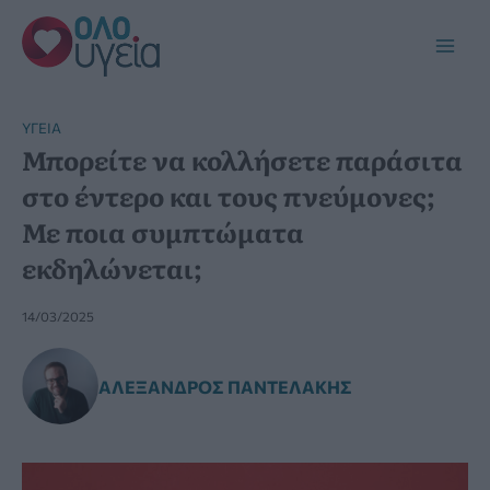
Μετάβαση
στο
Main
περιεχόμενο
Men
YΓΕΊΑ
Μπορείτε να κολλήσετε παράσιτα
στο έντερο και τους πνεύμονες;
Με ποια συμπτώματα
εκδηλώνεται;
14/03/2025
ΑΛΈΞΑΝΔΡΟΣ ΠΑΝΤΕΛΆΚΗΣ