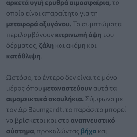
αρκετά υγιή ερυθρά αιμοσφαίρια,
τα
οποία είναι απαραίτητα για τη
μεταφορά
οξυγόνου.
Τα συμπτώματα
περιλαμβάνουν
κιτρινωπή
όψη
του
δέρματος,
ζάλη
και ακόμη και
κατάθλιψη
.
Ωστόσο, το έντερο δεν είναι το μόνο
μέρος όπου
μεταναστεύουν
αυτά τα
αιμομεικτικά σκουλήκια.
Σύμφωνα με
τον Δρ Baumgardt, το παράσιτο μπορεί
να βρίσκεται και στο
αναπνευστικό
σύστημα
, προκαλώντας
βήχα
και