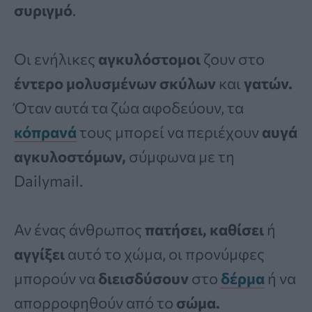
συριγμό
.
Οι ενήλικες
αγκυλόστομοι
ζουν στο
έντερο μολυσμένων σκύλων
και
γατών.
Όταν αυτά τα ζώα αφοδεύουν, τα
κόπρανά
τους μπορεί να περιέχουν
αυγά
αγκυλοστόμων,
σύμφωνα με τη
Dailymail.
Αν ένας άνθρωπος
πατήσει, καθίσει
ή
αγγίξει
αυτό το χώμα, οι προνύμφες
μπορούν να
διεισδύσουν
στο
δέρμα
ή να
απορροφηθούν από το
σώμα.