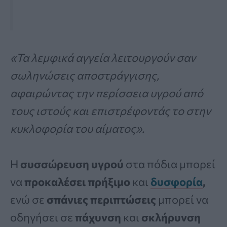
«Τα λεμφικά αγγεία λειτουργούν σαν
σωληνώσεις αποστράγγισης,
αφαιρώντας την περίσσεια υγρού από
τους ιστούς και επιστρέφοντάς το στην
κυκλοφορία του αίματος».
Η
συσσώρευση υγρού
στα πόδια μπορεί
να
προκαλέσει πρήξιμο
και
δυσφορία
,
ενώ σε
σπάνιες περιπτώσεις
μπορεί να
οδηγήσει σε
πάχυνση
και
σκλήρυνση