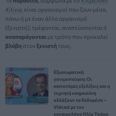
Τα
παράσιτα,
σύμφωνα με το
Κλίβελαντ
Κλίνικ
, είναι οργανισμοί που ζουν μέσα,
πάνω ή με έναν άλλο οργανισμό
(ξενιστή), τρέφονται, αναπτύσσονται ή
αναπαράγονται
με τρόπο που προκαλεί
βλάβη
στον
ξενιστή
τους.
Εξωσωματική
γονιμοποίηση: Οι
καινοτόμες εξελίξεις και η
τεχνητή νοημοσύνη
αλλάζουν τα δεδομένα –
Vidcast με τον
γυναικολόγο Ηλία Τσάκο