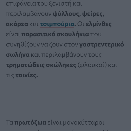
επιφάνεια του ξενιστή και
περιλαμβάνουν
ψύλλους, ψείρες,
ακάρεα
και
τσιμπούρια
.
Οι
ελμίνθες
είναι
παρασιτικά σκουλήκια
που
συνηθίζουν να ζουν στον
γαστρεντερικό
σωλήνα
και περιλαμβάνουν τους
τρηματώδεις σκώληκες
(φλουκοί) και
τις
ταινίες.
Τα
πρωτόζωα
είναι μονοκύτταροι