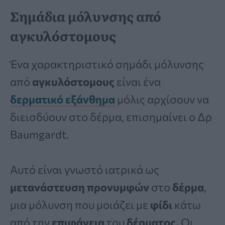
Σημάδια μόλυνσης από
αγκυλόστομους
Ένα χαρακτηριστικό σημάδι μόλυνσης
από
αγκυλόστομους
είναι ένα
δερματικό εξάνθημα
μόλις αρχίσουν να
διεισδύουν στο δέρμα, επισημαίνει ο Δρ
Baumgardt.
Αυτό είναι γνωστό ιατρικά ως
μετανάστευση προνυμφών
στο
δέρμα
,
μια μόλυνση που μοιάζει με
φίδι
κάτω
από την
επιφάνεια
του
δέρματος.
Οι