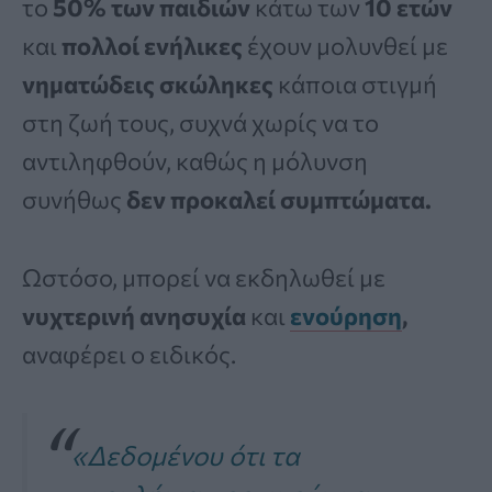
το
50% των παιδιών
κάτω των
10 ετών
και
πολλοί ενήλικες
έχουν μολυνθεί με
νηματώδεις σκώληκες
κάποια στιγμή
στη ζωή τους, συχνά χωρίς να το
αντιληφθούν, καθώς η μόλυνση
συνήθως
δεν προκαλεί συμπτώματα.
Ωστόσο, μπορεί να εκδηλωθεί με
νυχτερινή ανησυχία
και
ενούρηση
,
αναφέρει ο ειδικός.
«Δεδομένου ότι τα