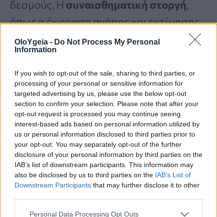
δεσμούς. Η
συναισθηματική στοργή
,
όπως η έκφραση αγάπης και εκτίμησης,
ενισχύει τη δέσμευσή σας και τη
OloYgeia -
Do Not Process My Personal
Information
σύνδεσή σας.
If you wish to opt-out of the sale, sharing to third parties, or
processing of your personal or sensitive information for
Το να δείχνετε συνεχώς στοργή βοηθά
targeted advertising by us, please use the below opt-out
section to confirm your selection. Please note that after your
στη διατήρηση της ζεστασιάς και της
opt-out request is processed you may continue seeing
οικειότητας στη σχέση σας, κάνοντας
interest-based ads based on personal information utilized by
us or personal information disclosed to third parties prior to
και τους δυο σας να αισθάνεστε άξιοι και
your opt-out. You may separately opt-out of the further
disclosure of your personal information by third parties on the
ασφαλείς.
IAB’s list of downstream participants. This information may
also be disclosed by us to third parties on the
IAB’s List of
Downstream Participants
that may further disclose it to other
7. Γιορτάστε την επιτυχία του
third parties.
Personal Data Processing Opt Outs
Το να αναγνωρίζετε και να γιορτάζετε τα