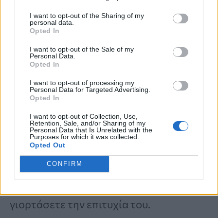
επιτεύγματα του συζύγου σας, είτε
I want to opt-out of the Sharing of my
personal data.
Opted In
μεγάλα είτε μικρά, είναι
απαραίτητο για
την αυτοεκτίμησή του και την υγεία της
I want to opt-out of the Sale of my
Personal Data.
Opted In
σχέσης σας
.
I want to opt-out of processing my
Personal Data for Targeted Advertising.
Opted In
Το να γιορτάζετε τις επιτυχίες του
I want to opt-out of Collection, Use,
δείχνει ότι είστε περήφανες για αυτόν
Retention, Sale, and/or Sharing of my
Personal Data that Is Unrelated with the
και πραγματικά χαρούμενες για τα
Purposes for which it was collected.
Opted Out
επιτεύγματά του. Αυτό μπορεί να γίνει
CONFIRM
μέσω ενός
επαίνου, μίας χειρονομίας ή
με κάτι που σχεδιάσατε για να
γιορτάσετε την επιτυχία του.