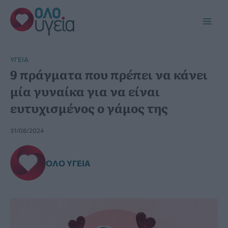
Μετάβαση
στο
Main
περιεχόμενο
Men
YΓΕΊΑ
9 πράγματα που πρέπει να κάνει
μία γυναίκα για να είναι
ευτυχισμένος ο γάμος της
31/08/2024
ΌΛΟ ΥΓΕΊΑ