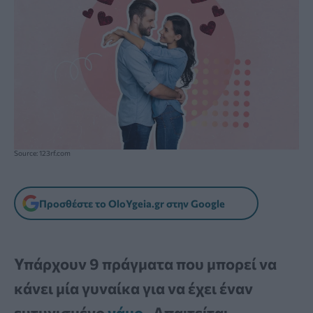
Source: 123rf.com
Προσθέστε το OloYgeia.gr στην Google
Υπάρχουν 9 πράγματα που μπορεί να
κάνει μία γυναίκα για να έχει έναν
ευτυχισμένο
γάμο
. Απαιτείται