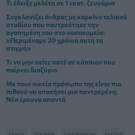
Τι έδειξε μελέτη σε 1 εκατ. ζευγάρια
Συγκλονίζει άνδρας με καρκίνο τελικού
σταδίου που παντρεύτηκε την
αγαπημένη του στο νοσοκομείο:
«Περιμέναμε 20 χρόνια αυτή τη
στιγμή»
Τι να μην πείτε ποτέ σε κάποιον που
παίρνει διαζύγιο
Με ποιο οικείο πρόσωπο της είναι πιο
πιθανό να απατήσει μια παντρεμένη;
Νέα έρευνα απαντά
ΓΆΜΟΣ
ΖΕΥΓΑΡΙΑ
ΣΥΜΠΕΡΙΦΟΡΆ
ΣΧΕΣΕΙΣ