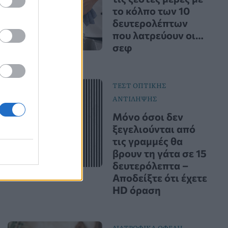
το κόλπο των 10
δευτερολέπτων
που λατρεύουν οι…
σεφ
ΤΕΣΤ ΟΠΤΙΚΗΣ
ΑΝΤΙΛΗΨΗΣ
Μόνο όσοι δεν
ξεγελιούνται από
τις γραμμές θα
βρουν τη γάτα σε 15
δευτερόλεπτα –
Αποδείξτε ότι έχετε
HD όραση
ΔΙΑΤΡΟΦΙΚΑ ΟΦΕΛΗ