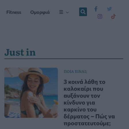
Fitness
Ομορφιά
☰
Just in
ΠΟΙΑ ΕΙΝΑΙ;
3 κοινά λάθη το
καλοκαίρι που
αυξάνουν τον
κίνδυνο για
καρκίνο του
δέρματος – Πώς να
προστατευτούμε;