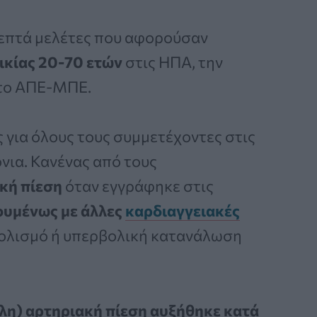
 επτά μελέτες που αφορούσαν
ικίας 20-70 ετών
στις ΗΠΑ, την
 το ΑΠΕ-ΜΠΕ.
 για όλους τους συμμετέχοντες στις
νια. Κανένας από τους
ακή πίεση
όταν εγγράφηκε στις
ουμένως με άλλες
καρδιαγγειακές
οολισμό ή υπερβολική κατανάλωση
λη) αρτηριακή πίεση αυξήθηκε κατά