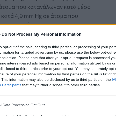
 άτομα που κατανάλωναν κατά μέσο
 κατά 4,9 mm Hg σε άτομα που
ρια την ημέρα.
-
Do Not Process My Personal Information
to opt-out of the sale, sharing to third parties, or processing of your per
Καρκίνος Προστάτη:
formation for targeted advertising by us, please use the below opt-out s
Νέα Ελάχιστα
r selection. Please note that after your opt-out request is processed y
eing interest-based ads based on personal information utilized by us or
Επεμβατική Εστιακή
disclosed to third parties prior to your opt-out. You may separately opt-
Θεραπεία με NanoKnife
losure of your personal information by third parties on the IAB’s list of
. This information may also be disclosed by us to third parties on the
IA
Participants
that may further disclose it to other third parties.
l Data Processing Opt Outs