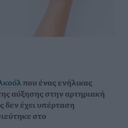
λκοόλ
που ένας ενήλικας
της αύξησης στην αρτηριακή
ας δεν έχει υπέρταση
σιεύτηκε στο