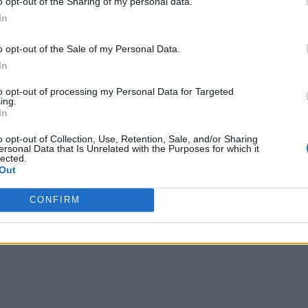
o opt-out of the Sharing of my personal data.
 αυξήθηκε κατά 1,14 mm Hg
σε άτομα
In
μμάρια αλκοόλ την ημέρα και κατά
o opt-out of the Sale of my Personal Data.
In
ατά μέσο όρο 48 γραμμάρια την
ρατηρήθηκαν στους άνδρες, αλλά όχι
to opt-out of processing my Personal Data for Targeted
ing.
In
o opt-out of Collection, Use, Retention, Sale, and/or Sharing
ersonal Data that Is Unrelated with the Purposes for which it
lected.
Out
τολική πίεση δεν είναι τόσο
CONFIRM
τας του κινδύνου καρδιακής
ική.