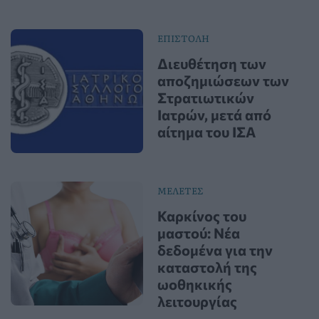
ΕΠΙΣΤΟΛΗ
Διευθέτηση των
αποζημιώσεων των
Στρατιωτικών
Ιατρών, μετά από
αίτημα του ΙΣΑ
ΜΕΛΕΤΕΣ
Καρκίνος του
μαστού: Νέα
δεδομένα για την
καταστολή της
ωοθηκικής
λειτουργίας