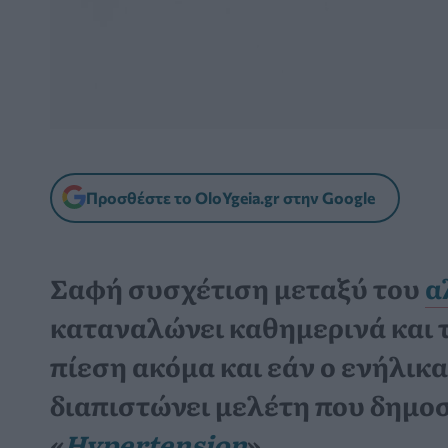
Προσθέστε το OloYgeia.gr στην Google
Σαφή συσχέτιση μεταξύ του
α
καταναλώνει καθημερινά και 
πίεση ακόμα και εάν ο ενήλικ
διαπιστώνει μελέτη που δημο
«
Hypertension
».