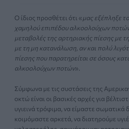
Ο ίδιος προσθέτει ότι «
μας εξέπληξε το
χαμηλού επιπέδου αλκοολούχων ποτών 
μεταβολές της αρτηριακής πίεσης με τ
με τη μη κατανάλωση, αν και πολύ λιγό
πίεσης που παρατηρείται σε όσους κα
αλκοολούχων ποτών
».
Σύμφωνα με τις συστάσεις της Αμερικα
οκτώ είναι οι βασικές αρχές για βέλτισ
υγιεινά τρόφιμα, να είμαστε σωματικά δ
κοιμόμαστε αρκετά, να διατηρούμε υγιέ
χοληστερόλης, σακχάρου και αρτηριακή