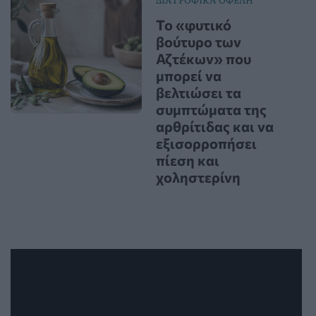
Το «φυτικό
βούτυρο των
Αζτέκων» που
μπορεί να
βελτιώσει τα
συμπτώματα της
αρθρίτιδας και να
εξισορροπήσει
πίεση και
χοληστερίνη