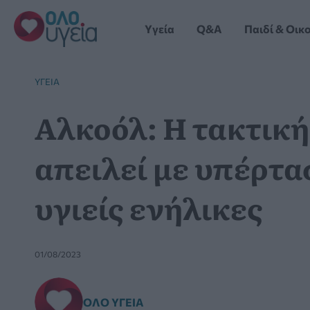
Μετάβαση
στο
Yγεία
Q&A
Παιδί & Οικ
περιεχόμενο
YΓΕΊΑ
Αλκοόλ: Η τακτικ
απειλεί με υπέρτα
υγιείς ενήλικες
01/08/2023
ΌΛΟ ΥΓΕΊΑ