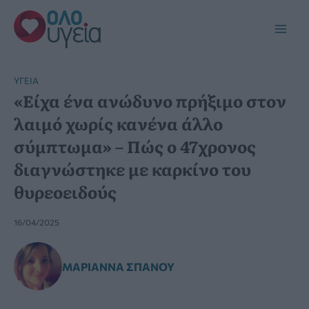
Μετάβαση
στο
Main
περιεχόμενο
Men
YΓΕΊΑ
«Είχα ένα ανώδυνο πρήξιμο στον
λαιμό χωρίς κανένα άλλο
σύμπτωμα» – Πώς ο 47χρονος
διαγνώστηκε με καρκίνο του
θυρεοειδούς
16/04/2025
ΜΑΡΙΆΝΝΑ ΣΠΑΝΟΎ