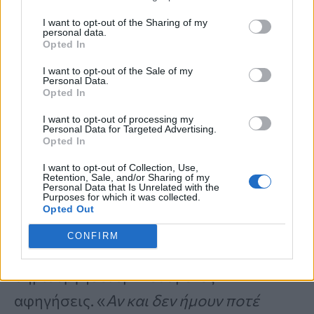
και οι δύο γιοι μου θα σκέφτονται το ίδιο
I want to opt-out of the Sharing of my
τα επόμενα χρόνια
», προσθέτει.
personal data.
Opted In
I want to opt-out of the Sale of my
Τον Μάρτιο του 2024,
ξεκίνησε την
Personal Data.
Opted In
εμπειρία του στο τρέξιμο
,
I want to opt-out of processing my
ολοκληρώνοντας με επιτυχία έναν
Personal Data for Targeted Advertising.
Opted In
ημιμαραθώνιο μέχρι τον Μάιο. Τώρα,
I want to opt-out of Collection, Use,
ετοιμάζεται να συμμετάσχει στον
Retention, Sale, and/or Sharing of my
Personal Data that Is Unrelated with the
Purposes for which it was collected.
Μαραθώνιο Flawed Hero, μια
Opted Out
διοργάνωση που έχει σχεδιαστεί για να
CONFIRM
ενθαρρύνει τη συμπερίληψη και να
δημιουργήσει εμπνευσμένες
αφηγήσεις. «
Αν και δεν ήμουν ποτέ