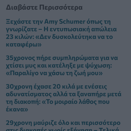
Διαβάστε Περισσότερα
Ξεχάστε την Amy Schumer όπως τη
γνωρίζατε – Η εντυπωσιακή απώλεια
23 κιλών: «Δεν δυσκολεύτηκα να το
καταφέρω»
35χρονος πήρε συμπληρώματα για να
χτίσει μυς και κατέληξε με ψύχωση:
«Παραλίγο να χάσω τη ζωή μου»
30χρονη έχασε 20 κιλά με ενέσεις
αδυνατίσματος αλλά τα ξαναπήρε μετά
τη διακοπή: «Το μοιραίο λάθος που
έκανα»
29χρονη μαύριζε όλο και περισσότερο
στις διακοπές χωρίς εξήγηση – Τελικά