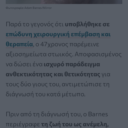
Φωτογραφία: Adam Barnes/Mirror
Παρά το γεγονός ότι
υποβλήθηκε σε
επώδυνη χειρουργική επέμβαση και
θεραπεία
, ο 47χρονος παρέμεινε
αξιοσημείωτα στωικός. Αποφασισμένος
να δώσει ένα
ισχυρό παράδειγμα
ανθεκτικότητας και θετικότητας
για
τους δύο γιους του, αντιμετώπισε τη
διάγνωσή του κατά μέτωπο.
Πριν από τη διάγνωσή του, ο Barnes
περιέγραφε
τη ζωή του ως ανέμελη,