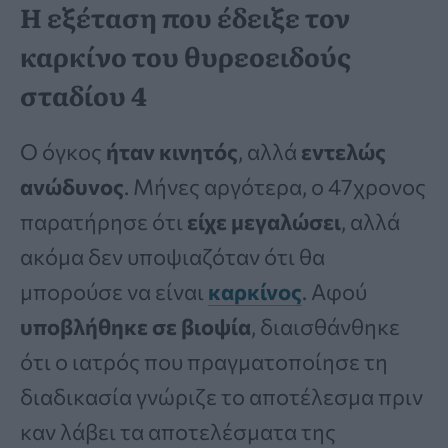
Η εξέταση που έδειξε τον
καρκίνο του θυρεοειδούς
σταδίου 4
Ο όγκος
ήταν κινητός
, αλλά
εντελώς
ανώδυνος
. Μήνες αργότερα, ο 47χρονος
παρατήρησε ότι
είχε μεγαλώσει
, αλλά
ακόμα δεν υποψιαζόταν ότι θα
μπορούσε να είναι
καρκίνος
. Αφού
υποβλήθηκε σε βιοψία
, διαισθάνθηκε
ότι ο ιατρός που πραγματοποίησε τη
διαδικασία γνώριζε το αποτέλεσμα πριν
καν λάβει τα αποτελέσματα της