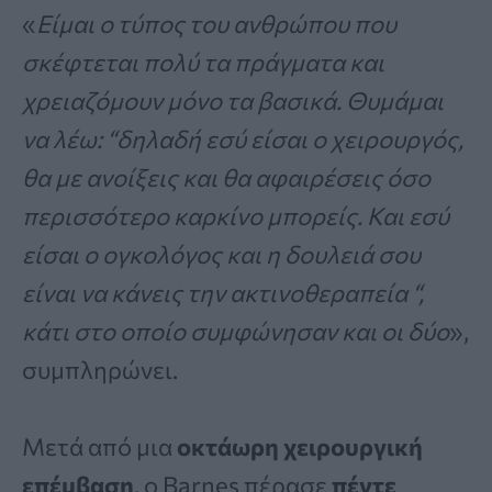
«
Είμαι ο τύπος του ανθρώπου που
σκέφτεται πολύ τα πράγματα και
χρειαζόμουν μόνο τα βασικά. Θυμάμαι
να λέω: “δηλαδή εσύ είσαι ο χειρουργός,
θα με ανοίξεις και θα αφαιρέσεις όσο
περισσότερο καρκίνο μπορείς. Και εσύ
είσαι ο ογκολόγος και η δουλειά σου
είναι να κάνεις την ακτινοθεραπεία “,
κάτι στο οποίο συμφώνησαν και οι δύο
»,
συμπληρώνει.
Μετά από μια
οκτάωρη χειρουργική
επέμβαση
, ο Barnes πέρασε
πέντε