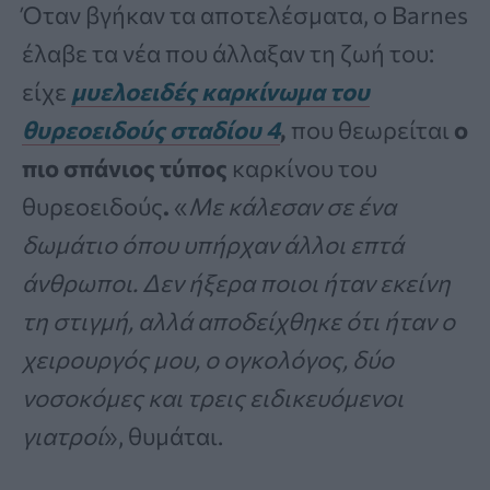
Όταν βγήκαν τα αποτελέσματα, ο Barnes
έλαβε τα νέα που άλλαξαν τη ζωή του:
είχε
μυελοειδές καρκίνωμα του
θυρεοειδούς σταδίου 4
,
που θεωρείται
ο
πιο σπάνιος τύπος
καρκίνου του
θυρεοειδούς
.
«
Με κάλεσαν σε ένα
δωμάτιο όπου υπήρχαν άλλοι επτά
άνθρωποι. Δεν ήξερα ποιοι ήταν εκείνη
τη στιγμή, αλλά αποδείχθηκε ότι ήταν ο
χειρουργός μου, ο ογκολόγος, δύο
νοσοκόμες και τρεις ειδικευόμενοι
γιατροί
», θυμάται.