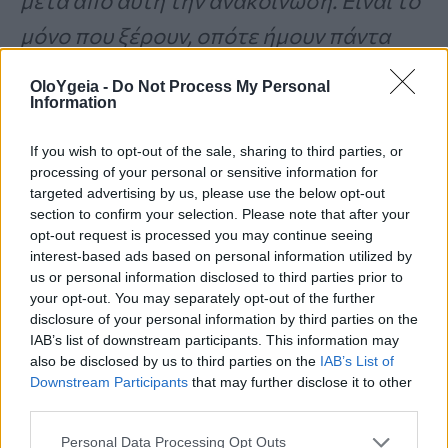
μετά από αυτή την ανακοίνωση. Είναι το
μόνο που ξέρουν, οπότε ήμουν πάντα
ειλικρινής μαζί τους
», σημειώνει.
OloYgeia -
Do Not Process My Personal
Information
Αντλώντας έμπνευση από την
30ετή
If you wish to opt-out of the sale, sharing to third parties, or
μάχη του πατέρα του
με τον καρκίνο
, ο
processing of your personal or sensitive information for
targeted advertising by us, please use the below opt-out
Barnes είναι
αποφασισμένος να μην
section to confirm your selection. Please note that after your
opt-out request is processed you may continue seeing
αφήσει τη διάγνωσή του να τον
interest-based ads based on personal information utilized by
καθορίσει
. «
Ο μπαμπάς μου έχει
us or personal information disclosed to third parties prior to
your opt-out. You may separately opt-out of the further
καρκίνο για πάνω από 30 χρόνια. Οι
disclosure of your personal information by third parties on the
IAB’s list of downstream participants. This information may
φίλοι μου δεν μπορούν να πιστέψουν
also be disclosed by us to third parties on the
IAB’s List of
πώς το κάνει, αλλά το κάνει! Μου αρέσει
Downstream Participants
that may further disclose it to other
third parties.
να πιστεύω ότι ακολουθώ τα βήματά του
Personal Data Processing Opt Outs