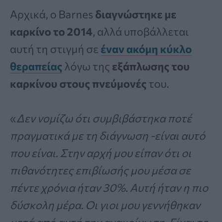
Αρχικά, ο Barnes
διαγνώστηκε με
καρκίνο το 2014
, αλλά υποβάλλεται
αυτή τη στιγμή σε
έναν ακόμη κύκλο
θεραπείας
λόγω της
εξάπλωσης του
καρκίνου στους πνεύμονές
του.
«
Δεν νομίζω ότι συμβιβάστηκα ποτέ
πραγματικά με τη διάγνωση -είναι αυτό
που είναι. Στην αρχή μου είπαν ότι οι
πιθανότητες επιβίωσής μου μέσα σε
πέντε χρόνια ήταν 30%. Αυτή ήταν η πιο
δύσκολη μέρα. Οι γιοι μου γεννήθηκαν