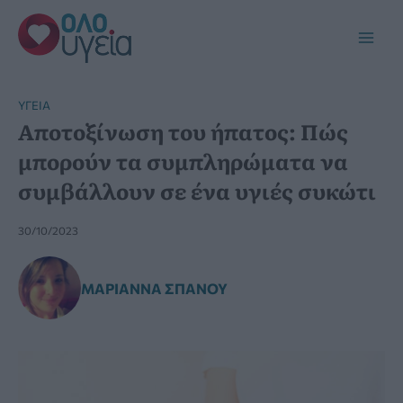
Μετάβαση
στο
Main
περιεχόμενο
Men
YΓΕΊΑ
Αποτοξίνωση του ήπατος: Πώς
μπορούν τα συμπληρώματα να
συμβάλλουν σε ένα υγιές συκώτι
30/10/2023
ΜΑΡΙΆΝΝΑ ΣΠΑΝΟΎ