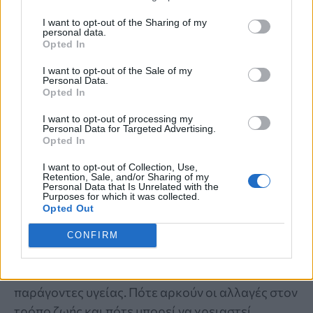
I want to opt-out of the Sharing of my
personal data.
Opted In
I want to opt-out of the Sale of my
Personal Data.
Opted In
I want to opt-out of processing my
Personal Data for Targeted Advertising.
ΠΟΤΕ ΕΙΝΑΙ ΑΠΑΡΑΙΤΗΤΟ
Opted In
Αυξημένη χοληστερίνη: Πότε δεν είναι
I want to opt-out of Collection, Use,
Retention, Sale, and/or Sharing of my
αναγκαία τα φάρμακα; Τι έδειξε μελέτη
Personal Data that Is Unrelated with the
Purposes for which it was collected.
Opted Out
Η αυξημένη χοληστερίνη δεν σημαίνει πάντα ότι
χρειάζεται φαρμακευτική αγωγή, καθώς η
CONFIRM
απόφαση βασίζεται στον συνολικό
καρδιαγγειακό κίνδυνο και σε άλλους
παράγοντες υγείας. Πότε αρκούν οι αλλαγές στον
τρόπο ζωής και πότε μπορεί να χρειαστεί