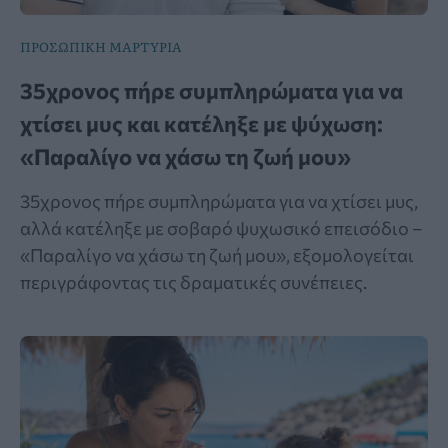
ΠΡΟΣΩΠΙΚΗ ΜΑΡΤΥΡΙΑ
35χρονος πήρε συμπληρώματα για να
χτίσει μυς και κατέληξε με ψύχωση:
«Παραλίγο να χάσω τη ζωή μου»
35χρονος πήρε συμπληρώματα για να χτίσει μυς,
αλλά κατέληξε με σοβαρό ψυχωσικό επεισόδιο –
«Παραλίγο να χάσω τη ζωή μου», εξομολογείται
περιγράφοντας τις δραματικές συνέπειες.