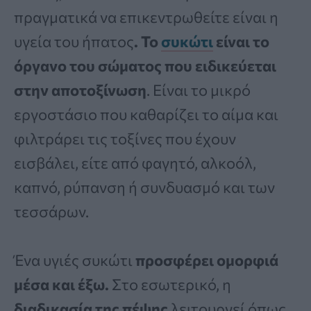
πραγματικά να επικεντρωθείτε είναι η
υγεία του ήπατος
. Το
συκώτι
είναι το
όργανο του σώματος που ειδικεύεται
στην αποτοξίνωση
. Είναι το μικρό
εργοστάσιο που καθαρίζει το αίμα και
φιλτράρει τις τοξίνες που έχουν
εισβάλει, είτε από φαγητό, αλκοόλ,
καπνό, ρύπανση ή συνδυασμό και των
τεσσάρων.
Ένα υγιές συκώτι
προσφέρει ομορφιά
μέσα και έξω.
Στο εσωτερικό, η
διαδικασία της πέψης
λειτουργεί όπως