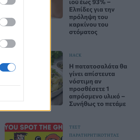
ιού έως 93% –
Ελπίδες για την
πρόληψη του
καρκίνου του
στόματος
HACK
Η πατατοσαλάτα θα
γίνει απίστευτα
νόστιμη αν
προσθέσετε 1
απρόσμενο υλικό –
Συνήθως το πετάμε
ΤΕΣΤ
ΠΑΡΑΤΗΡΗΤΙΚΟΤΗΤΑΣ