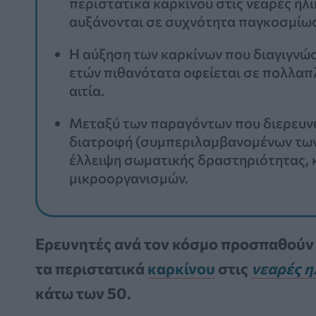
περιστατικά καρκίνου στις νεαρές ηλι
αυξάνονται σε συχνότητα παγκοσμίως
Η αύξηση των καρκίνων που διαγιγνώσ
ετών πιθανότατα οφείεται σε πολλαπλ
αιτία.
Μεταξύ των παραγόντων που διερευνών
διατροφή (συμπεριλαμβανομένων των
έλλειψη σωματικής δραστηριότητας, 
μικροοργανισμών.
Ερευνητές ανά τον κόσμο προσπαθούν 
τα περιστατικά
καρκίνου
στις
νεαρές η
κάτω των 50.