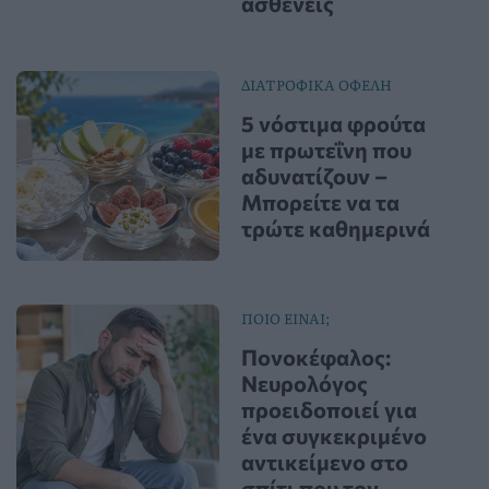
ασθενείς
ΔΙΑΤΡΟΦΙΚΑ ΟΦΕΛΗ
5 νόστιμα φρούτα
με πρωτεΐνη που
αδυνατίζουν –
Μπορείτε να τα
τρώτε καθημερινά
ΠΟΙΟ ΕΙΝΑΙ;
Πονοκέφαλος:
Νευρολόγος
προειδοποιεί για
ένα συγκεκριμένο
αντικείμενο στο
σπίτι που τον