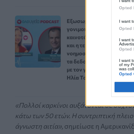
I want t
Opted 
Εξωσωματική
I want t
γονιμοποίηση: Οι
Opted 
καινοτόμες εξελίξεις
I want 
Advertis
και η τεχνητή
Opted 
νοημοσύνη αλλάζουν
I want t
τα δεδομένα – Vidcast
of my P
με τον γυναικολόγο
was col
Opted 
Ηλία Τσάκο
«Πολλοί καρκίνοι αυξάνονται σε συχν
κάτω των 50 ετών. Η συντριπτική πλει
άγνωστη αιτία»,
σημείωσε η Αμερικανί