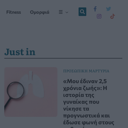
Fitness
Ομορφιά
☰
Just in
ΠΡΟΣΩΠΙΚΗ ΜΑΡΤΥΡΙΑ
«Μου έδιναν 2,5
χρόνια ζωής»: Η
ιστορία της
γυναίκας που
νίκησε τα
προγνωστικά και
έδωσε φωνή στους