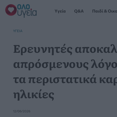
Μετάβαση
στο
Yγεία
Q&A
Παιδί & Οικ
περιεχόμενο
YΓΕΊΑ
Ερευνητές αποκαλ
απρόσμενους λόγο
τα περιστατικά κα
ηλικίες
12/06/2026