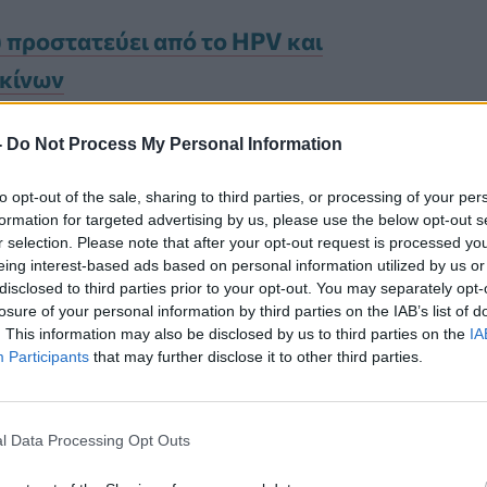
 προστατεύει από το HPV και
ρκίνων
-
Do Not Process My Personal Information
νίζουν καρκίνο; Τι απαντούν
to opt-out of the sale, sharing to third parties, or processing of your per
formation for targeted advertising by us, please use the below opt-out s
r selection. Please note that after your opt-out request is processed y
ο σε
δύο από τα μεγαλύτερα
eing interest-based ads based on personal information utilized by us or
disclosed to third parties prior to your opt-out. You may separately opt-
ποιήθηκαν φέτος, όπου οι
losure of your personal information by third parties on the IAB’s list of
σεις
οι οποίες κυμαίνονταν από τα
. This information may also be disclosed by us to third parties on the
IA
Participants
that may further disclose it to other third parties.
αχυσαρκία
έως τις
μικροβιακές
 όμως να προκύψει κάποια οριστική
l Data Processing Opt Outs