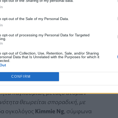
o opt-out of the Sharing of my personal data.
In
Καρκίνος Προστάτη:
o opt-out of the Sale of my Personal Data.
Νέα Ελάχιστα
In
Επεμβατική Εστιακή
to opt-out of processing my Personal Data for Targeted
ing.
Θεραπεία με NanoKnife
In
o opt-out of Collection, Use, Retention, Sale, and/or Sharing
ersonal Data that Is Unrelated with the Purposes for which it
lected.
Out
CONFIRM
ότητα παγκοσμίως μεταξύ ατόμων
ονότητα θεωρείται σποραδική, με
δα ογκολόγος
Kimmie Ng
, σύμφωνα