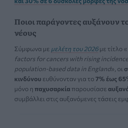
και 30% σε 6 δύσκολες μορφές της νό
Ποιοι παράγοντες αυξάνουν τ
νέους
Σύμφωνα με
μελέτη του 2026
με τίτλο «
factors for cancers with rising incidence
population-based data in England
», οι
σ
κινδύνου
ευθύνονταν για το
7% έως 65%
μόνο η
παχυσαρκία
παρουσίασε
αυξαν
συμβάλλει στις αυξανόμενες τάσεις εμ