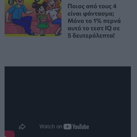
Ποιος από τους 4
είναι φάντασμα;
Μόνο το 1% περνά
αυτό το τεστ IQ σε
5 δευτερόλεπτα!