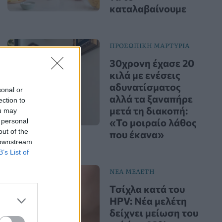
καταλαβαίνουμε
ΠΡΟΣΩΠΙΚΗ ΜΑΡΤΥΡΙΑ
30χρονη έχασε 20
κιλά με ενέσεις
αδυνατίσματος
sonal or
αλλά τα ξαναπήρε
ection to
μετά τη διακοπή:
ou may
«Το μοιραίο λάθος
 personal
out of the
που έκανα»
 downstream
B’s List of
ΝΕΑ ΜΕΛΕΤΗ
Τσίχλα κατά του
HPV: Νέα μελέτη
δείχνει μείωση του