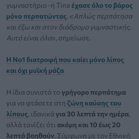
γυμναστήριο -η Tina
έχασε όλο το βάρος
μόνο περπατώντας
. «
Απλώς περπάτησα
και έξω και στον διάδρομο γυμναστικής.
Αυτό είναι όλο
», σημείωσε.
Η Νο1 διατροφή που καίει μόνο λίπος
και όχι μυϊκή μάζα
Η ίδια συνιστά το
γρήγορο περπάτημα
για να φτάσετε στη
ζώνη καύσης του
λίπους
, ιδανικά
για 30 λεπτά την ημέρα
,
αλλά τονίζει ότι
ακόμη και 10 έως 20
λεπτά βοηθούν
. Σύμφωνα με τον Εθνικό