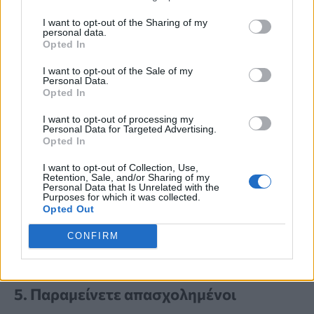
περισσότεροι άνθρωποι θα πρέπει να
I want to opt-out of the Sharing of my
στοχεύουν σε
έξι έως οκτώ ποτήρια
personal data.
Opted In
υγρών την ημέρα
. Αυτό θα μπορούσε να
I want to opt-out of the Sale of my
περιλαμβάνει:
Personal Data.
Opted In
I want to opt-out of processing my
νερό,
Personal Data for Targeted Advertising.
Opted In
γάλα χαμηλών λιπαρών,
I want to opt-out of Collection, Use,
τσάι,
Retention, Sale, and/or Sharing of my
Personal Data that Is Unrelated with the
καφέ
Purposes for which it was collected.
Opted Out
και ποτά με χαμηλότερη
CONFIRM
περιεκτικότητα σε ζάχαρη.
5. Παραμείνετε απασχολημένοι