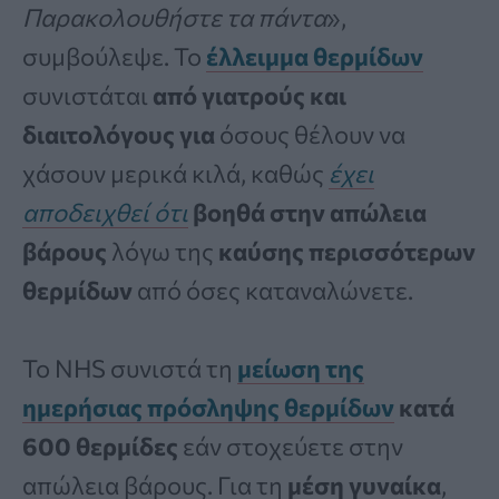
Παρακολουθήστε τα πάντα
»,
συμβούλεψε. Το
έλλειμμα θερμίδων
συνιστάται
από γιατρούς και
διαιτολόγους για
όσους θέλουν να
χάσουν μερικά κιλά, καθώς
έχει
αποδειχθεί ότι
βοηθά στην απώλεια
βάρους
λόγω της
καύσης περισσότερων
θερμίδων
από όσες καταναλώνετε.
Το NHS συνιστά τη
μείωση της
ημερήσιας πρόσληψης θερμίδων
κατά
600 θερμίδες
εάν στοχεύετε στην
απώλεια βάρους. Για τη
μέση γυναίκα
,