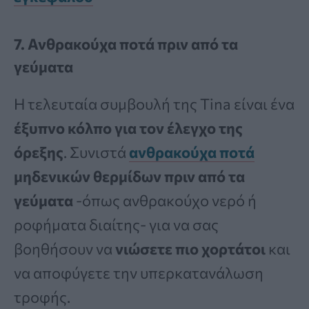
7. Ανθρακούχα ποτά πριν από τα
γεύματα
Η τελευταία συμβουλή της Tina είναι ένα
έξυπνο κόλπο για τον έλεγχο της
όρεξης
. Συνιστά
ανθρακούχα ποτά
μηδενικών θερμίδων πριν από τα
γεύματα
-όπως ανθρακούχο νερό ή
ροφήματα διαίτης- για να σας
βοηθήσουν να
νιώσετε πιο χορτάτοι
και
να αποφύγετε την υπερκατανάλωση
τροφής.