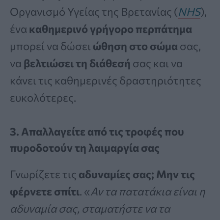
Οργανισμό Υγείας της Βρετανίας (
NHS
),
ένα
καθημερινό γρήγορο περπάτημα
μπορεί να δώσει
ώθηση στο σώμα
σας,
να
βελτιώσει τη διάθεσή
σας και να
κάνει τις καθημερινές δραστηριότητες
ευκολότερες.
3. Απαλλαγείτε από τις τροφές που
πυροδοτούν τη λαιμαργία σας
Γνωρίζετε τις
αδυναμίες σας; Μην τις
φέρνετε σπίτι
. «
Αν τα πατατάκια είναι η
αδυναμία σας, σταματήστε να τα