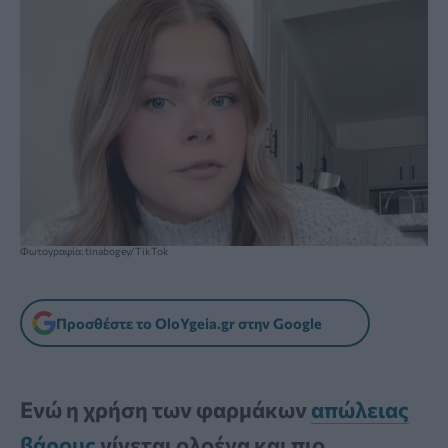
Φωτογραφία: tinabogey/TikTok
Προσθέστε το OloYgeia.gr στην Google
Ενώ η χρήση των φαρμάκων
απώλειας
βάρους
γίνεται ολοένα και πιο