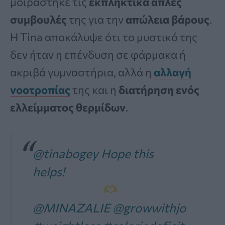
μοιράστηκε τις
εκπληκτικά απλές
συμβουλές
της για την
απώλεια βάρους
.
Η Tina αποκάλυψε ότι το μυστικό της
δεν ήταν η επένδυση σε φάρμακα ή
ακριβά γυμναστήρια, αλλά η
αλλαγή
νοοτροπίας
της και η
διατήρηση ενός
ελλείμματος θερμίδων
.
@tinabogey
Hope this
helps!
@MINAZALIE @growwithjo