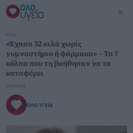
Μετάβαση
στο
Main
περιεχόμενο
Men
YΓΕΊΑ
«Έχασα 32 κιλά χωρίς
γυμναστήριο ή φάρμακα» – Τα 7
κόλπα που τη βοήθησαν να το
καταφέρει
21/04/2025
ΌΛΟ ΥΓΕΊΑ