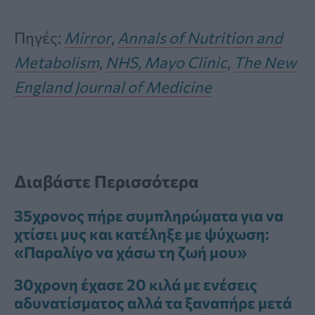
Πηγές:
Mirror
,
Annals of Nutrition and
Metabolism
,
NHS,
Mayo Clinic
,
The New
England Journal of Medicine
Διαβάστε Περισσότερα
35χρονος πήρε συμπληρώματα για να
χτίσει μυς και κατέληξε με ψύχωση:
«Παραλίγο να χάσω τη ζωή μου»
30χρονη έχασε 20 κιλά με ενέσεις
αδυνατίσματος αλλά τα ξαναπήρε μετά