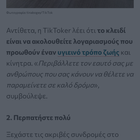
Φωτογραφία: tinabogey/TikTok
Αντίθετα, η TikToker λέει ότι
το κλειδί
είναι να ακολουθείτε λογαριασμούς που
προωθούν έναν
υγιεινό τρόπο ζωής
και
κίνητρα. «
Περιβάλλετε τον εαυτό σας με
ανθρώπους που σας κάνουν να θέλετε να
παραμείνετε σε καλό δρόμο
»,
συμβούλεψε.
2. Περπατήστε πολύ
Ξεχάστε τις ακριβές συνδρομές στο