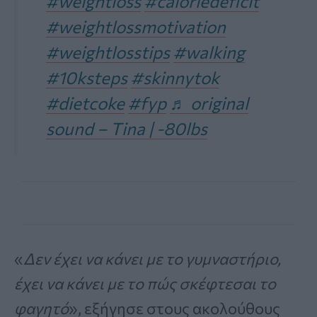
#weightloss
#caloriedeficit
#weightlossmotivation
#weightlosstips
#walking
#10ksteps
#skinnytok
#dietcoke
#fyp
♬ original
sound – Tina | -80lbs
«
Δεν έχει να κάνει με το γυμναστήριο,
έχει να κάνει με το πώς σκέφτεσαι το
φαγητό
», εξήγησε στους ακολούθους