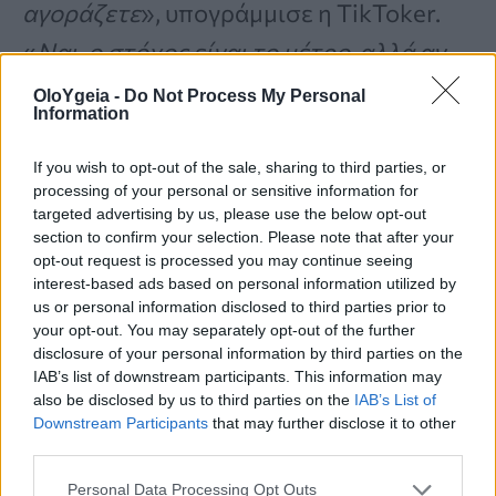
αγοράζετε
», υπογράμμισε η TikToker.
«
Ναι, ο στόχος είναι το μέτρο, αλλά αν
δεν τα καταφέρνετε ακόμα, μην βάζετε
OloYgeia -
Do Not Process My Personal
Information
τον εαυτό σας σε πειρασμό
».
If you wish to opt-out of the sale, sharing to third parties, or
processing of your personal or sensitive information for
4. Πίνετε περισσότερο νερό
targeted advertising by us, please use the below opt-out
section to confirm your selection. Please note that after your
opt-out request is processed you may continue seeing
Πολλοί άνθρωποι
μπερδεύουν τη δίψα
interest-based ads based on personal information utilized by
με την πείνα
, προειδοποιεί η Tina. Η
us or personal information disclosed to third parties prior to
your opt-out. You may separately opt-out of the further
συμβουλή της;
Συνεχίστε να πίνετε
-και
disclosure of your personal information by third parties on the
IAB’s list of downstream participants. This information may
αν το σκέτο
νερό
δεν σας αρέσει,
also be disclosed by us to third parties on the
IAB’s List of
δοκιμάστε να
προσθέσετε λίγο λεμόνι ή
Downstream Participants
that may further disclose it to other
third parties.
αγγούρι
. Σύμφωνα με τη
Mayo Clinic
, οι
Personal Data Processing Opt Outs