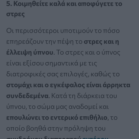
5. Κοιμηθείτε καλά και αποφύγετε το
στρες
Οι περισσότεροι υποτιμούν το πόσο
επηρεάζουν την πέψη το
στρες και η
έλλειψη ύπνου
. Το στρες και ο ύπνος
είναι εξίσου σημαντικά με τις
διατροφικές σας επιλογές, καθώς το
στομάχι και ο εγκέφαλος είναι άρρηκτα
συνδεδεμένα
. Κατά τη διάρκεια του
ύπνου, το σώμα μας αναδομεί και
επουλώνει το εντερικό επιθήλιο
, το
οποίο βοηθά στην πρόληψη του
συνδρόμου διαπερατού
εντέρου
.