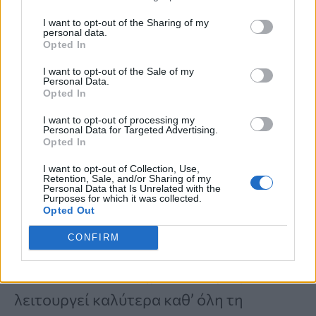
καρπούζια
,
βανίλιες
,
αγγούρια
και άλλα
I want to opt-out of the Sharing of my
εποχικά φρούτα και λαχανικά. Είναι
personal data.
Opted In
πλούσια σε
φυτικές ίνες
, που
I want to opt-out of the Sale of my
διευκολύνουν την ομαλή πέψη.
Personal Data.
Opted In
I want to opt-out of processing my
Οι φυτικές ίνες ενισχύουν την υγεία του
Personal Data for Targeted Advertising.
Opted In
εντέρου
και βοηθούν στη
διατήρηση
I want to opt-out of Collection, Use,
τακτικών κενώσεων
. Επίσης,
Retention, Sale, and/or Sharing of my
Personal Data that Is Unrelated with the
αποφύγετε τα μεγάλα, βαριά γεύματα
Purposes for which it was collected.
Opted Out
και προτιμήστε
μικρότερα και πιο
CONFIRM
συχνά γεύματα
. Αυτό μειώνει την πίεση
στο πεπτικό σύστημα και το βοηθά να
λειτουργεί καλύτερα καθ’ όλη τη