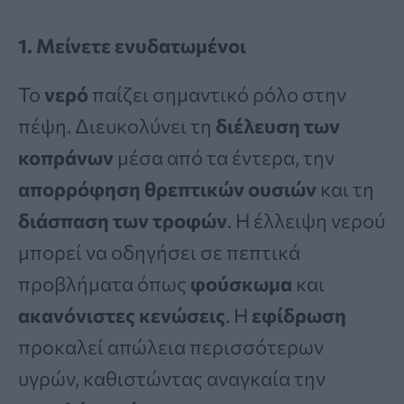
1. Μείνετε ενυδατωμένοι
Το
νερό
παίζει σημαντικό ρόλο στην
πέψη. Διευκολύνει τη
διέλευση των
κοπράνων
μέσα από τα έντερα, την
απορρόφηση θρεπτικών ουσιών
και τη
διάσπαση των τροφών
. Η έλλειψη νερού
μπορεί να οδηγήσει σε πεπτικά
προβλήματα όπως
φούσκωμα
και
ακανόνιστες κενώσεις
. Η
εφίδρωση
προκαλεί απώλεια περισσότερων
υγρών, καθιστώντας αναγκαία την