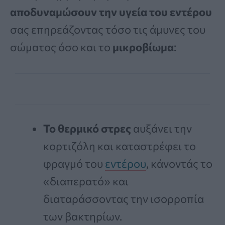
αποδυναμώσουν την υγεία του εντέρου
σας επηρεάζοντας τόσο τις άμυνες του
σώματος όσο και το
μικροβίωμα
:
Το θερμικό στρες
αυξάνει την
κορτιζόλη και καταστρέφει το
φραγμό του
εντέρου
, κάνοντάς το
«διαπερατό» και
διαταράσσοντας την ισορροπία
των βακτηρίων.