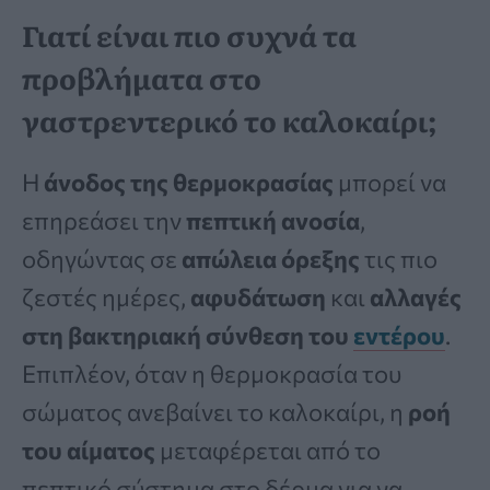
Γιατί είναι πιο συχνά τα
προβλήματα στο
γαστρεντερικό το καλοκαίρι;
Η
άνοδος της θερμοκρασίας
μπορεί να
επηρεάσει την
πεπτική ανοσία
,
οδηγώντας σε
απώλεια όρεξης
τις πιο
ζεστές ημέρες,
αφυδάτωση
και
αλλαγές
στη βακτηριακή σύνθεση του
εντέρου
.
Επιπλέον, όταν η θερμοκρασία του
σώματος ανεβαίνει το καλοκαίρι, η
ροή
του αίματος
μεταφέρεται από το
πεπτικό σύστημα στο δέρμα για να