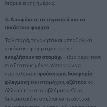
διάρκεια της ημέρας.
3. Αποφύγετε τα τηγανητά και τα
πικάντικα φαγητά
Τα λιπαρά, τηγανητά και υπερβολικά
πικάντικα φαγητά μπορεί να
ενοχλήσουν το στομάχι
– ιδιαίτερα τους
πιο ζεστούς μήνες. Μπορούν να
προκαλέσουν
φούσκωμα
,
δυσφορία
,
φλεγμονή
του στομάχου,
οξύτητα
και
άλλα πεπτικά προβλήματα. Όσο
δελεαστικά κι αν είναι τα πικάντικα,
τηγανητά σνακ, η κατανάλωσή τους το