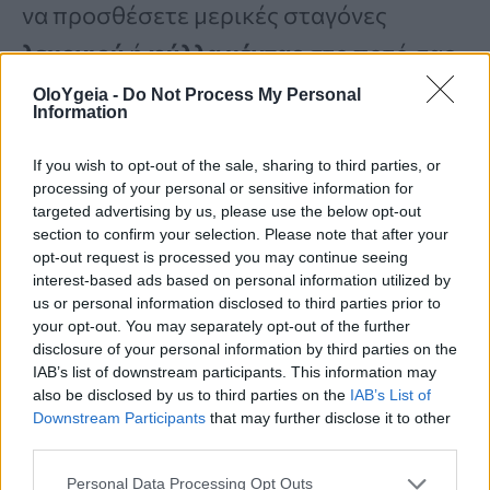
να προσθέσετε μερικές σταγόνες
λεμονιού
ή
φύλλα μέντας
στο ποτό σας
για να ενισχύσετε την υγεία του
εντέρου
OloYgeia -
Do Not Process My Personal
Information
σας.
If you wish to opt-out of the sale, sharing to third parties, or
processing of your personal or sensitive information for
2. Καταναλώστε εποχικά φρούτα
targeted advertising by us, please use the below opt-out
section to confirm your selection. Please note that after your
opt-out request is processed you may continue seeing
Η φύση προσφέρει πολλά δώρα το
interest-based ads based on personal information utilized by
καλοκαίρι με τη μορφή των
εποχικών
us or personal information disclosed to third parties prior to
your opt-out. You may separately opt-out of the further
φρούτων
– δεν είναι μόνο νόστιμα, είναι
disclosure of your personal information by third parties on the
IAB’s list of downstream participants. This information may
και ωφέλιμα για την υγεία του εντέρου
also be disclosed by us to third parties on the
IAB’s List of
σας. Καταναλώστε περισσότερα
Downstream Participants
that may further disclose it to other
third parties.
φυλλώδη λαχανικά
,
ροδάκινα
,
Personal Data Processing Opt Outs