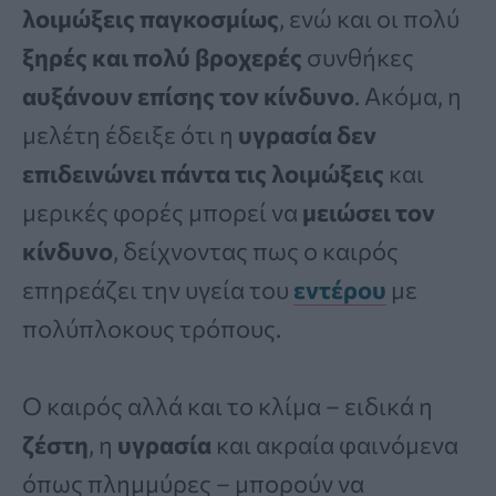
λοιμώξεις παγκοσμίως
, ενώ και οι πολύ
ξηρές και πολύ βροχερές
συνθήκες
αυξάνουν επίσης τον κίνδυνο
. Ακόμα, η
μελέτη έδειξε ότι η
υγρασία δεν
επιδεινώνει πάντα τις λοιμώξεις
και
μερικές φορές μπορεί να
μειώσει τον
κίνδυνο
, δείχνοντας πως ο καιρός
επηρεάζει την υγεία του
εντέρου
με
πολύπλοκους τρόπους.
Ο καιρός αλλά και το κλίμα – ειδικά η
ζέστη
, η
υγρασία
και ακραία φαινόμενα
όπως πλημμύρες – μπορούν να