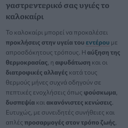
γαστρεντερικό σας υγιές το
καλοκαίρι
Το καλοκαίρι μπορεί να προκαλέσει
προκλήσεις στην υγεία του
εντέρου
με
απροσδόκητους τρόπους. Η
αύξηση της
θερμοκρασίας
, η
αφυδάτωση
και οι
διατροφικές αλλαγές
κατά τους
θερμούς μήνες συχνά οδηγούν σε
πεπτικές ενοχλήσεις όπως
φούσκωμα
,
δυσπεψία
και
ακανόνιστες κενώσεις
.
Ευτυχώς, με συνειδητές συνήθειες και
απλές
προσαρμογές στον τρόπο ζωής
,