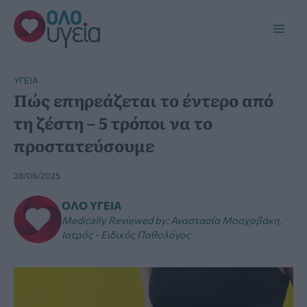
Μετάβαση
στο
Main
περιεχόμενο
Men
YΓΕΊΑ
Πώς επηρεάζεται το έντερο από
τη ζέστη – 5 τρόποι να το
προστατεύσουμε
28/06/2025
ΌΛΟ ΥΓΕΊΑ
Medically Reviewed by
:
Αναστασία Μοσχοβάκη,
Ιατρός - Ειδικός Παθολόγος