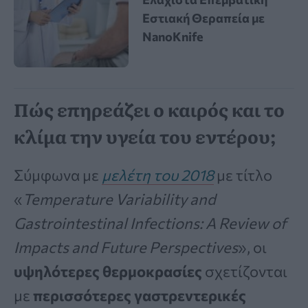
Εστιακή Θεραπεία με
NanoKnife
Πώς επηρεάζει ο καιρός και το
κλίμα την υγεία του εντέρου;
Σύμφωνα με
μελέτη του 2018
με τίτλο
«
Temperature Variability and
Gastrointestinal Infections: A Review of
Impacts and Future Perspectives
», οι
υψηλότερες θερμοκρασίες
σχετίζονται
με
περισσότερες γαστρεντερικές