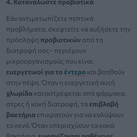
4. Καταναλώστε προβιοτικά
Εάν αντιμετωπίζετε πεπτικά
προβλήματα, σκεφτείτε να αυξήσετε την
πρόσληψη
προβιοτικών
από τη
διατροφή σας– περιέχουν
μικροοργανισμούς που είναι
ευεργετικοί για το
έντερο
και βοηθούν
στην πέψη. Όταν η ευεργετική αυτή
χλωρίδα
καταστρέφεται από φάρμακα,
στρες ή κακή διατροφή, τα
επιβλαβή
βακτήρια
επικρατούν για να καλύψουν
το κενό. Όταν υπερισχύουν τα κακά
βακτήρια,
εμφανίζονται ασθένειες
.