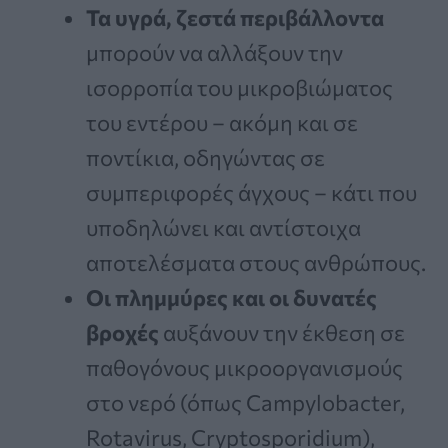
Τα υγρά, ζεστά περιβάλλοντα
μπορούν να αλλάξουν την
ισορροπία του μικροβιώματος
του εντέρου – ακόμη και σε
ποντίκια, οδηγώντας σε
συμπεριφορές άγχους – κάτι που
υποδηλώνει και αντίστοιχα
αποτελέσματα στους ανθρώπους.
Οι πλημμύρες και οι δυνατές
βροχές
αυξάνουν την έκθεση σε
παθογόνους μικροοργανισμούς
στο νερό (όπως Campylobacter,
Rotavirus, Cryptosporidium),