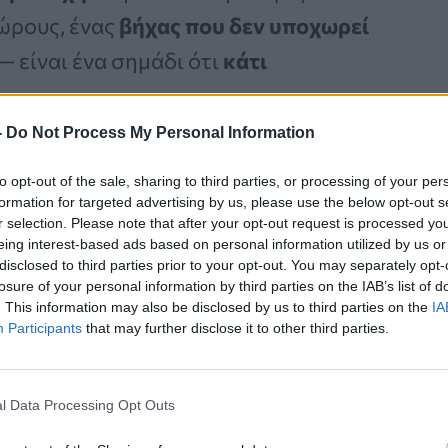
ώρους, ένας
βήχας που δεν υποχωρεί
— είναι ένα σημάδι ότι
κάτι
-
Do Not Process My Personal Information
to opt-out of the sale, sharing to third parties, or processing of your per
Καρκίνος Προστάτη:
formation for targeted advertising by us, please use the below opt-out s
Νέα Ελάχιστα
r selection. Please note that after your opt-out request is processed y
eing interest-based ads based on personal information utilized by us or
Επεμβατική Εστιακή
disclosed to third parties prior to your opt-out. You may separately opt-
Θεραπεία με NanoKnife
losure of your personal information by third parties on the IAB’s list of
. This information may also be disclosed by us to third parties on the
IA
Participants
that may further disclose it to other third parties.
l Data Processing Opt Outs