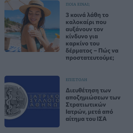
ΠΟΙΑ ΕΙΝΑΙ;
3 κοινά λάθη το
καλοκαίρι που
αυξάνουν τον
κίνδυνο για
καρκίνο του
δέρματος – Πώς να
προστατευτούμε;
ΕΠΙΣΤΟΛΗ
Διευθέτηση των
αποζημιώσεων των
Στρατιωτικών
Ιατρών, μετά από
αίτημα του ΙΣΑ