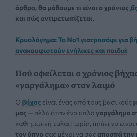
άρθρο, θα μάθουμε τι είναι ο χρόνιος
β
και πώς αντιμετωπίζεται.
Κρυολόγημα: Το Νο1 γιατροσόφι για β
ανακουφιστούν ενήλικες και παιδιά
Πού οφείλεται ο χρόνιος βήχας
«γαργάλημα» στον λαιμό
Ο
βήχας
είναι ένας από τους βασικούς
μ
μας
— αλλά όταν ένα απλό
γαργάλημα σ
καθημερινή ταλαιπωρία, παύει να είναι
τον ύπνο
σας μέχρι να σας
αποσπά την