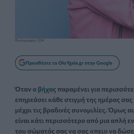
Φωτογραφία: 123rf
Προσθέστε το OloYgeia.gr στην Google
Όταν ο
βήχας
παραμένει για περισσότερ
επηρεάσει κάθε στιγμή της ημέρας σας
μέχρι τις βραδινές συνομιλίες. Όμως 
είναι κάτι περισσότερο από μια απλή ε
του σώματός σας να σας «πει» να δώσε