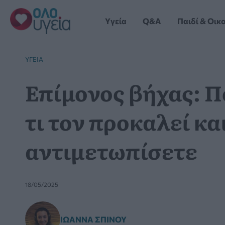
Μετάβαση
στο
Yγεία
Q&A
Παιδί & Οικ
περιεχόμενο
YΓΕΊΑ
Επίμονος βήχας: Πό
τι τον προκαλεί κα
αντιμετωπίσετε
18/05/2025
ΙΩΆΝΝΑ ΣΠΊΝΟΥ