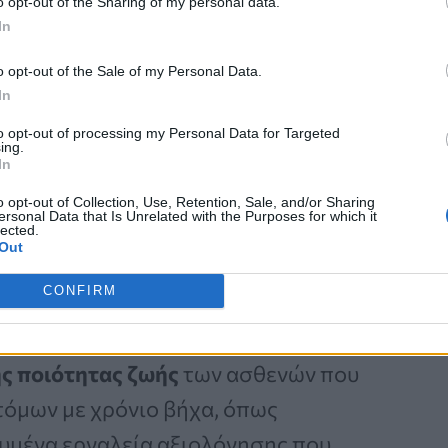
o opt-out of the Sharing of my personal data.
ας την καθημερινότητα και
In
o opt-out of the Sale of my Personal Data.
In
4
με τίτλο
Chronic cough: more than
to opt-out of processing my Personal Data for Targeted
ing.
terature review to understand the
In
e
, οι Bali et al. συνέθεσαν στοιχεία
o opt-out of Collection, Use, Retention, Sale, and/or Sharing
ersonal Data that Is Unrelated with the Purposes for which it
ς ο επίμονος ή ανεξήγητος χρόνιος
lected.
Out
άζει την ποιότητα ζωής
των
CONFIRM
 Η ανασκόπηση αποκάλυψε:
ης ποιότητας ζωής
των ασθενών που
ατόμων με χρόνιο βήχα, όπως
ευμένα εργαλεία αξιολόγησης που