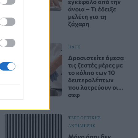
εγκέφαλο από την
άνοια – Τι έδειξε
μελέτη για τη
ζάχαρη
HACK
Δροσιστείτε άμεσα
τις ζεστές μέρες με
το κόλπο των 10
δευτερολέπτων
που λατρεύουν οι…
σεφ
ΤΕΣΤ ΟΠΤΙΚΗΣ
ΑΝΤΙΛΗΨΗΣ
Μόνο όσοι δεν