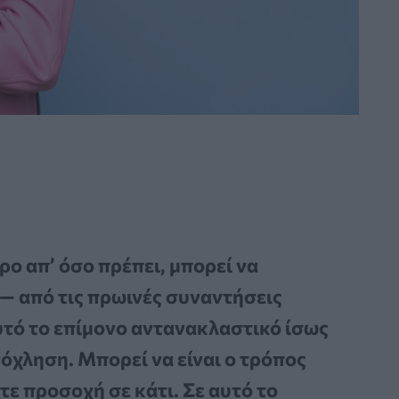
ο απ’ όσο πρέπει, μπορεί να
 — από τις πρωινές συναντήσεις
αυτό το επίμονο αντανακλαστικό ίσως
νόχληση. Μπορεί να είναι ο τρόπος
τε προσοχή σε κάτι. Σε αυτό το