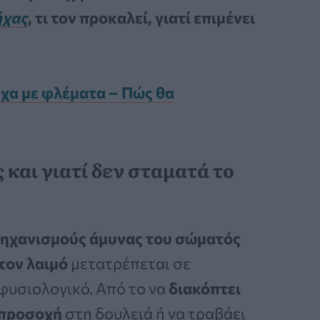
ήχας
, τι τον προκαλεί, γιατί επιμένει
ήχα με φλέματα – Πώς θα
 και γιατί δεν σταματά το
ηχανισμούς άμυνας του σώματός
τον λαιμό
μετατρέπεται σε
 φυσιολογικό. Από το να
διακόπτει
 προσοχή
στη δουλειά ή να τραβάει