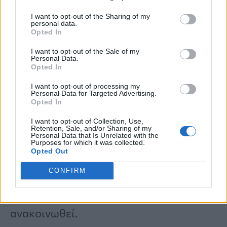
που συνδυάζουν
αισθητήρες
,
αλγορίθμους
και
καινοτόμες
I want to opt-out of the Sharing of my
personal data.
Opted In
μηχανολογικές λύσεις
, ώστε να
αναγνωρίζουν με μεγάλη ταχύτητα το
I want to opt-out of the Sale of my
Personal Data.
Opted In
φύλο κάθε εντόμου.
I want to opt-out of processing my
Personal Data for Targeted Advertising.
Opted In
Παράλληλα, απαιτείται και η έγκριση
I want to opt-out of Collection, Use,
των αμερικανικών αρχών. Η Google έχει
Retention, Sale, and/or Sharing of my
Personal Data that Is Unrelated with the
ήδη καταθέσει
αίτηση αδειοδότησης
Purposes for which it was collected.
Opted Out
στην Υπηρεσία Προστασίας
CONFIRM
Περιβάλλοντος των ΗΠΑ (EPA), ωστόσο
η τελική απόφαση δεν έχει ακόμη
ανακοινωθεί.