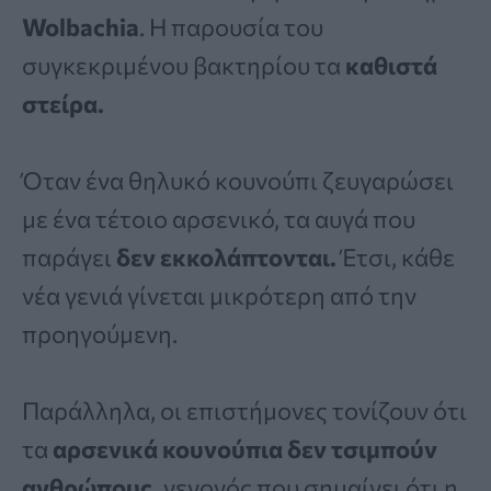
Wolbachia
. Η παρουσία του
συγκεκριμένου βακτηρίου τα
καθιστά
στείρα.
Όταν ένα θηλυκό κουνούπι ζευγαρώσει
με ένα τέτοιο αρσενικό, τα αυγά που
παράγει
δεν εκκολάπτονται.
Έτσι, κάθε
νέα γενιά γίνεται μικρότερη από την
προηγούμενη.
Παράλληλα, οι επιστήμονες τονίζουν ότι
τα
αρσενικά κουνούπια δεν τσιμπούν
ανθρώπους,
γεγονός που σημαίνει ότι η