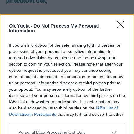
μπαλκόνι σας
Τα τεχνικά και
OloYgeia -
Do Not Process My Personal
γραφειοκρατικά εμπόδια
Information
If you wish to opt-out of the sale, sharing to third parties, or
Παρά τη θεωρητική
processing of your personal or sensitive information for
targeted advertising by us, please use the below opt-out
αποτελεσματικότητα της μεθόδου, η
section to confirm your selection. Please note that after your
εφαρμογή της δεν είναι απλή.
opt-out request is processed you may continue seeing
interest-based ads based on personal information utilized by
us or personal information disclosed to third parties prior to
your opt-out. You may separately opt-out of the further
Ένα από τα μεγαλύτερα προβλήματα
disclosure of your personal information by third parties on the
είναι ο ακριβής διαχωρισμός αρσενικών
IAB’s list of downstream participants. This information may
also be disclosed by us to third parties on the
IAB’s List of
και θηλυκών κουνουπιών. Για τον λόγο
Downstream Participants
that may further disclose it to other
third parties.
αυτό, το Debug αναπτύσσει συστήματα
Personal Data Processing Opt Outs