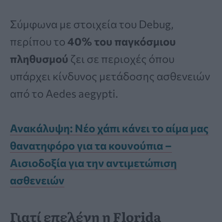
Σύμφωνα με στοιχεία του Debug,
περίπου το
40% του παγκόσμιου
πληθυσμού
ζει σε περιοχές όπου
υπάρχει κίνδυνος μετάδοσης ασθενειών
από το Aedes aegypti.
Ανακάλυψη: Νέο χάπι κάνει το αίμα μας
θανατηφόρο για τα κουνούπια –
Αισιοδοξία για την αντιμετώπιση
ασθενειών
Γιατί επελέγη η Florida