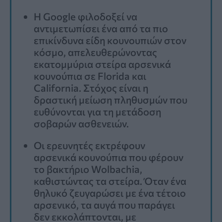
Η Google φιλοδοξεί να
αντιμετωπίσει ένα από τα πιο
επικίνδυνα είδη κουνουπιών στον
κόσμο, απελευθερώνοντας
εκατομμύρια στείρα αρσενικά
κουνούπια σε Florida και
California. Στόχος είναι η
δραστική μείωση πληθυσμών που
ευθύνονται για τη μετάδοση
σοβαρών ασθενειών.
Οι ερευνητές εκτρέφουν
αρσενικά κουνούπια που φέρουν
το βακτήριο Wolbachia,
καθιστώντας τα στείρα. Όταν ένα
θηλυκό ζευγαρώσει με ένα τέτοιο
αρσενικό, τα αυγά που παράγει
δεν εκκολάπτονται, με