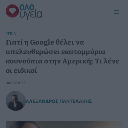
Μετάβαση
στο
Main
περιεχόμενο
Men
YΓΕΊΑ
Γιατί η Google θέλει να
απελευθερώσει εκατομμύρια
κουνούπια στην Αμερική; Τι λένε
οι ειδικοί
08/06/2026
ΑΛΈΞΑΝΔΡΟΣ ΠΑΝΤΕΛΆΚΗΣ