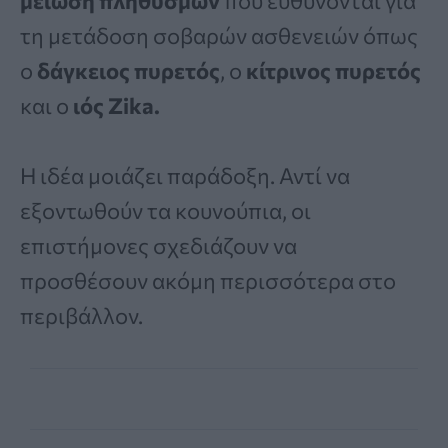
μείωση πληθυσμών
που ευθύνονται για
τη μετάδοση σοβαρών ασθενειών όπως
ο
δάγκειος πυρετός
, ο
κίτρινος πυρετός
και ο
ιός Zika.
Η ιδέα μοιάζει παράδοξη. Αντί να
εξοντωθούν τα κουνούπια, οι
επιστήμονες σχεδιάζουν να
προσθέσουν ακόμη περισσότερα στο
περιβάλλον.