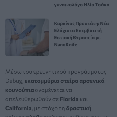
γυναικολόγο Ηλία Τσάκο
Καρκίνος Προστάτη: Νέα
Ελάχιστα Επεμβατική
Εστιακή Θεραπεία με
NanoKnife
Μέσω του ερευνητικού προγράμματος
Debug,
εκατομμύρια στείρα αρσενικά
κουνούπια
αναμένεται να
απελευθερωθούν σε
Florida
και
California
, με στόχο τη
δραστική