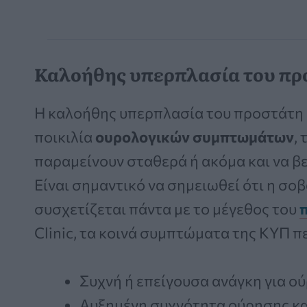
Καλοήθης υπερπλασία του πρ
Η καλοήθης υπερπλασία του προστάτη (
ποικιλία
ουρολογικών συμπτωμάτων
,
παραμείνουν σταθερά ή ακόμα και να β
Είναι σημαντικό να σημειωθεί ότι η σ
συσχετίζεται πάντα με το μέγεθος του
Clinic, τα κοινά συμπτώματα της ΚΥΠ 
Συχνή ή επείγουσα ανάγκη για ο
Αυξημένη συχνότητα ούρησης κατ