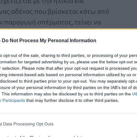
χετίζεται με την ηλικία και
ένας αδένας που βρίσκεται κάτω από
ν παραγωγή σπέρματος, τείνει να
 ηλικίας.
-
Do Not Process My Personal Information
to opt-out of the sale, sharing to third parties, or processing of your per
formation for targeted advertising by us, please use the below opt-out s
Καρκίνος Προστάτη:
r selection. Please note that after your opt-out request is processed y
Νέα Ελάχιστα
eing interest-based ads based on personal information utilized by us or
Επεμβατική Εστιακή
disclosed to third parties prior to your opt-out. You may separately opt-
losure of your personal information by third parties on the IAB’s list of
Θεραπεία με NanoKnife
. This information may also be disclosed by us to third parties on the
IA
Participants
that may further disclose it to other third parties.
l Data Processing Opt Outs