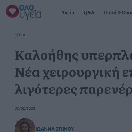
Μετάβαση
στο
Yγεία
Q&A
Παιδί & Οικ
περιεχόμενο
YΓΕΊΑ
Καλοήθης υπερπλα
Νέα χειρουργική 
λιγότερες παρενέρ
05/02/2025
ΙΩΆΝΝΑ ΣΠΊΝΟΥ