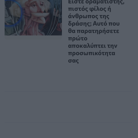
Είστε οραματιστής,
πιστός φίλος ή
άνθρωπος της
δράσης; Αυτό που
θα παρατηρήσετε
πρώτο
αποκαλύπτει την
προσωπικότητα
σας