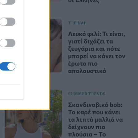
ΤΙ ΕΙΝΑΙ;
Λευκό φιλί: Τι είναι,
γιατί διχάζει τα
ζευγάρια και πότε
μπορεί να κάνει τον
έρωτα πιο
απολαυστικό
SUMMER TRENDS
Σκανδιναβικό bob:
Το καρέ που κάνει
τα λεπτά μαλλιά να
δείχνουν πιο
πλούσια – Το