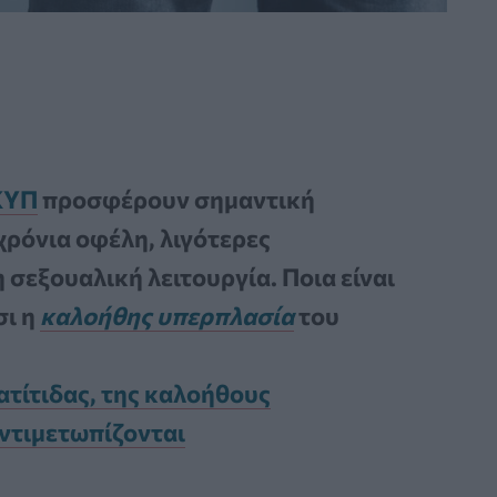
ΚΥΠ
προσφέρουν σημαντική
χρόνια οφέλη, λιγότερες
 σεξουαλική λειτουργία. Ποια είναι
σι η
καλοήθης υπερπλασία
του
τίτιδας, της καλοήθους
αντιμετωπίζονται