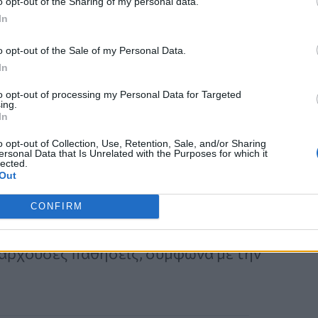
o opt-out of the Sharing of my personal data.
In
τη ροή των ούρων
από την ουροδόχο
o opt-out of the Sale of my Personal Data.
 ενοχλητικά συμπτώματα, ακόμη και
In
ν την ουροδόχο κύστη, το
to opt-out of processing my Personal Data for Targeted
. Ευτυχώς, υπάρχει πληθώρα από
ing.
In
αλοήθη
υπερπλασία του προστάτη
–
o opt-out of Collection, Use, Retention, Sale, and/or Sharing
μβάσεις.
ersonal Data that Is Unrelated with the Purposes for which it
lected.
Out
ιση καθορίζεται από
CONFIRM
 σοβαρότητα των συμπτωμάτων, το
πάρχουσες παθήσεις, σύμφωνα με την