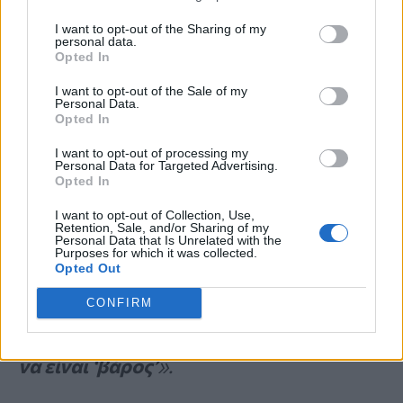
δραστηριότητες που κάποτε του
I want to opt-out of the Sharing of my
personal data.
άρεσαν.
Opted In
I want to opt-out of the Sale of my
Personal Data.
Ο Dr.
Daniel Lesley
, MD, νευρολόγος στη
Opted In
Μασαχουσέτη, λέει ότι και οι
I want to opt-out of processing my
Personal Data for Targeted Advertising.
καταστάσεις μπορεί να συμβάλλουν
Opted In
στην απάθεια.
«Τα άτομα μπορεί να
I want to opt-out of Collection, Use,
Retention, Sale, and/or Sharing of my
νιώθουν ότι όλα είναι
πιο δύσκολα
,
Personal Data that Is Unrelated with the
Purposes for which it was collected.
κάνοντάς τα να φαίνονται ‘σαν να μην
Opted Out
προσπαθούν’»,
εξηγεί.
«Επιπλέον,
CONFIRM
μπορεί να
αισθάνονται ‘άχρηστοι’ ή σαν
να είναι ‘βάρος’
».