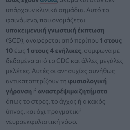
υπάρχουν κλινικά σημάδια. Αυτό το
φαινόμενο, που ονομάζεται
υποκειμενική γνωστική έκπτωση
(SCD), αναφέρεται από περίπου
1 στους
10
έως
1 στους 4 ενήλικες
, σύμφωνα με
δεδομένα από το CDC και άλλες μεγάλες
μελέτες. Αυτές οι ανησυχίες συνήθως
αντικατοπτρίζουν τη
φυσιολογική
γήρανση
ή
αναστρέψιμα ζητήματα
όπως το στρες, το άγχος ή ο κακός
ύπνος, και όχι πραγματική
νευροεκφυλιστική νόσο.