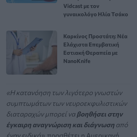
Vidcast με τον
γυναικολόγο Ηλία Τσάκο
Καρκίνος Προστάτη: Νέα
Ελάχιστα Επεμβατική
Εστιακή Θεραπεία με
NanoKnife
«Η κατανόηση των λιγότερο γνωστών
συμπτωμάτων των νευροεκφυλιστικών
διαταραχών μπορεί να
βοηθήσει στην
έγκαιρη αναγνώριση και διάγνωση
από
έναν ειδικό»
, προσθέτει η Αμερικανή