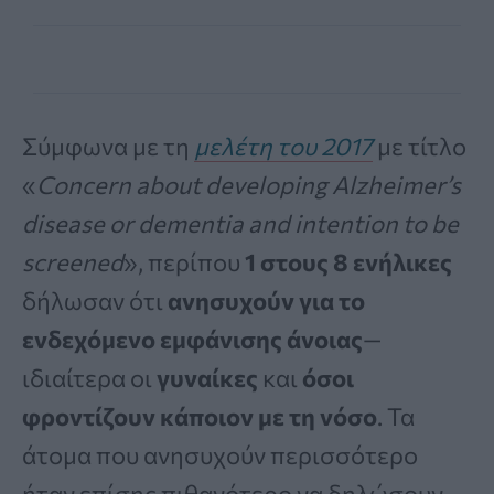
Σύμφωνα με τη
μελέτη του 2017
με τίτλο
«
Concern about developing Alzheimer’s
disease or dementia and intention to be
screened
», περίπου
1 στους 8 ενήλικες
δήλωσαν ότι
ανησυχούν για το
ενδεχόμενο εμφάνισης άνοιας
—
ιδιαίτερα οι
γυναίκες
και
όσοι
φροντίζουν κάποιον με τη νόσο
. Τα
άτομα που ανησυχούν περισσότερο
ήταν επίσης πιθανότερο να δηλώσουν