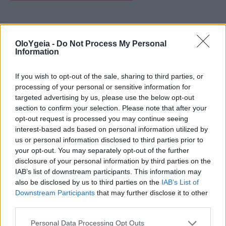
Πώς συνδέεται η απάθεια με
OloYgeia -
Do Not Process My Personal
την άνοια
Information
Οι νευρολόγοι αναφέρουν ότι υπάρχουν
If you wish to opt-out of the sale, sharing to third parties, or
processing of your personal or sensitive information for
αρκετοί πιθανοί λόγοι
για τους οποίους
targeted advertising by us, please use the below opt-out
section to confirm your selection. Please note that after your
ένα άτομο με
άνοια
μπορεί να γίνει
opt-out request is processed you may continue seeing
απαθές. Η Dr. Amodeo επισημαίνει ότι οι
interest-based ads based on personal information utilized by
us or personal information disclosed to third parties prior to
χημικές αλλαγές και η απώλεια
your opt-out. You may separately opt-out of the further
disclosure of your personal information by third parties on the
κυττάρων σε τμήματα του εγκεφάλου
IAB’s list of downstream participants. This information may
που σχετίζονται με την κινητοποίηση
also be disclosed by us to third parties on the
IAB’s List of
Downstream Participants
that may further disclose it to other
μπορούν να επηρεάσουν την επιθυμία
third parties.
ενός ατόμου να συμμετάσχει σε
Personal Data Processing Opt Outs