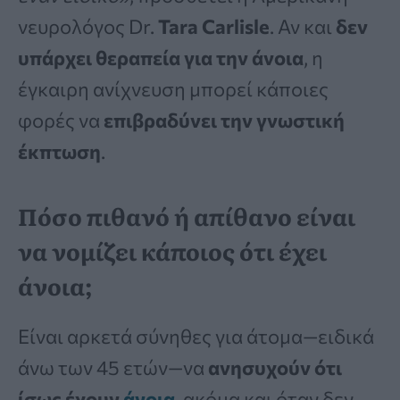
νευρολόγος Dr.
Tara Carlisle
. Αν και
δεν
υπάρχει θεραπεία για την άνοια
, η
έγκαιρη ανίχνευση μπορεί κάποιες
φορές να
επιβραδύνει την γνωστική
έκπτωση
.
Πόσο πιθανό ή απίθανο είναι
να νομίζει κάποιος ότι έχει
άνοια;
Είναι αρκετά σύνηθες για άτομα—ειδικά
άνω των 45 ετών—να
ανησυχούν ότι
ίσως έχουν
άνοια
, ακόμα και όταν δεν