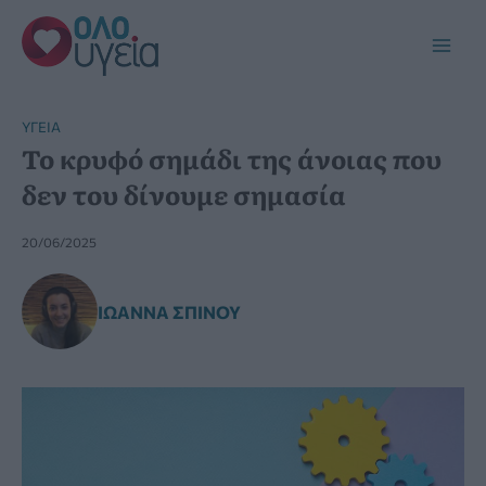
Μετάβαση
στο
Main
περιεχόμενο
Men
YΓΕΊΑ
Το κρυφό σημάδι της άνοιας που
δεν του δίνουμε σημασία
20/06/2025
ΙΩΆΝΝΑ ΣΠΊΝΟΥ