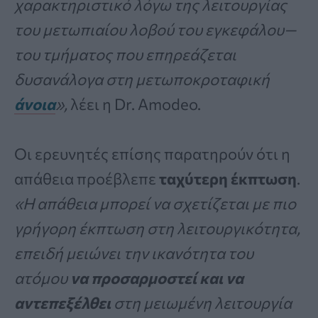
χαρακτηριστικό λόγω της λειτουργίας
του μετωπιαίου λοβού του εγκεφάλου—
του τμήματος που επηρεάζεται
δυσανάλογα στη μετωποκροταφική
άνοια
»,
λέει η Dr. Amodeo.
Οι ερευνητές επίσης παρατηρούν ότι η
απάθεια προέβλεπε
ταχύτερη έκπτωση
.
«Η απάθεια μπορεί να σχετίζεται με πιο
γρήγορη έκπτωση στη λειτουργικότητα,
επειδή μειώνει την ικανότητα του
ατόμου
να προσαρμοστεί και να
αντεπεξέλθει
στη μειωμένη λειτουργία