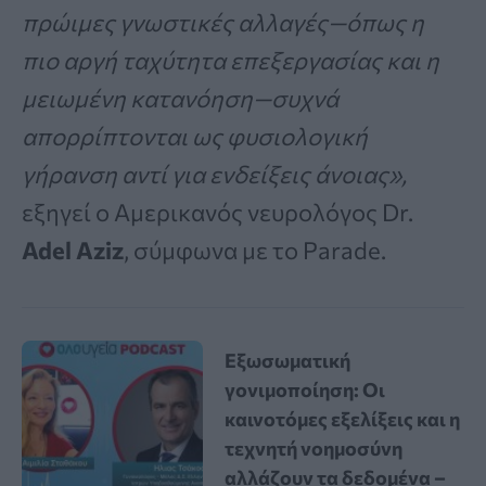
πρώιμες γνωστικές αλλαγές—όπως η
πιο αργή ταχύτητα επεξεργασίας και η
μειωμένη κατανόηση—συχνά
απορρίπτονται ως φυσιολογική
γήρανση αντί για ενδείξεις άνοιας»,
εξηγεί ο Αμερικανός νευρολόγος Dr.
Adel Aziz
, σύμφωνα με το Parade.
Εξωσωματική
γονιμοποίηση: Οι
καινοτόμες εξελίξεις και η
τεχνητή νοημοσύνη
αλλάζουν τα δεδομένα –