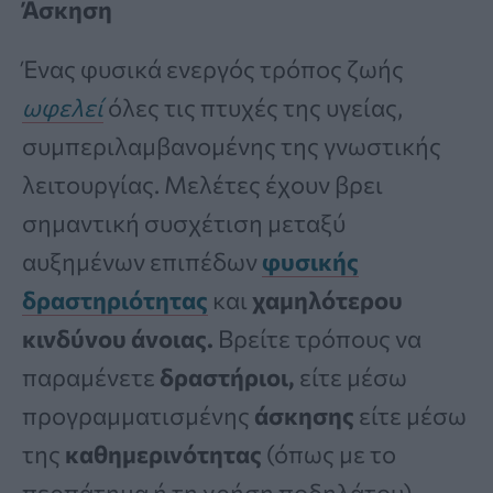
Άσκηση
Ένας φυσικά ενεργός τρόπος ζωής
ωφελεί
όλες τις πτυχές της υγείας,
συμπεριλαμβανομένης της γνωστικής
λειτουργίας. Μελέτες έχουν βρει
σημαντική συσχέτιση μεταξύ
αυξημένων επιπέδων
φυσικής
δραστηριότητας
και
χαμηλότερου
κινδύνου άνοιας.
Βρείτε τρόπους να
παραμένετε
δραστήριοι,
είτε μέσω
προγραμματισμένης
άσκησης
είτε μέσω
της
καθημερινότητας
(όπως με το
περπάτημα ή τη χρήση ποδηλάτου),