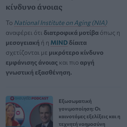
κίνδυνο άνοιας
Το
National Institute on Aging (NIA)
αναφέρει ότι
διατροφικά μοτίβα
όπως η
μεσογειακή
ή η
MIND
δίαιτα
σχετίζονται με
μικρότερο κίνδυνο
εμφάνισης
άνοιας
και πιο
αργή
γνωστική εξασθένηση.
Εξωσωματική
γονιμοποίηση: Οι
καινοτόμες εξελίξεις και η
τεχνητή νοημοσύνη