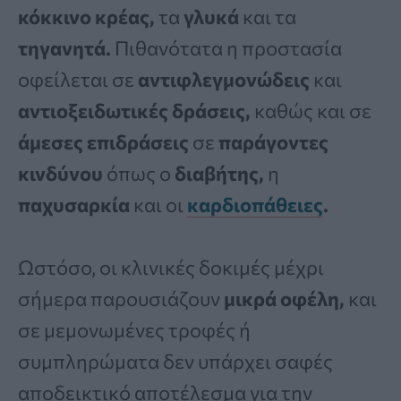
κόκκινο κρέας,
τα
γλυκά
και τα
τηγανητά.
Πιθανότατα η προστασία
οφείλεται σε
αντιφλεγμονώδεις
και
αντιοξειδωτικές δράσεις,
καθώς και σε
άμεσες επιδράσεις
σε
παράγοντες
κινδύνου
όπως ο
διαβήτης,
η
παχυσαρκία
και οι
καρδιοπάθειες
.
Ωστόσο, οι κλινικές δοκιμές μέχρι
σήμερα παρουσιάζουν
μικρά οφέλη,
και
σε μεμονωμένες τροφές ή
συμπληρώματα δεν υπάρχει σαφές
αποδεικτικό αποτέλεσμα για την