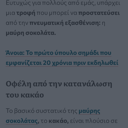
Ευτυχώς για πολλούς από εμάς, υπάρχει
μια
τροφή
που μπορεί να
προστατεύσει
από την
πνευματική εξασθένιση:
η
μαύρη σοκολάτα.
Άνοια: Το πρώτο ύπουλο σημάδι που
εμφανίζεται 20 χρόνια πριν εκδηλωθεί
Οφέλη από την κατανάλωση
του κακάο
Το βασικό συστατικό της
μαύρης
σοκολάτας
,
το
κακάο,
είναι πλούσιο σε