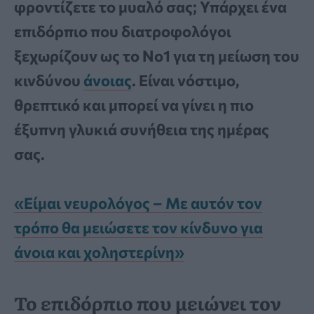
φροντίζετε το μυαλό σας; Υπάρχει ένα
επιδόρπιο που διατροφολόγοι
ξεχωρίζουν ως το Νο1 για τη μείωση του
κινδύνου
άνοιας
. Είναι νόστιμο,
θρεπτικό και μπορεί να γίνει η πιο
έξυπνη γλυκιά συνήθεια της ημέρας
σας.
«Είμαι νευρολόγος – Με αυτόν τον
τρόπο θα μειώσετε τον κίνδυνο για
άνοια και χοληστερίνη»
Το επιδόρπιο που μειώνει τον