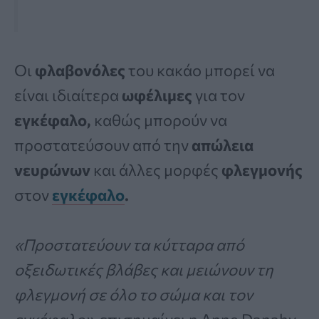
Οι
φλαβονόλες
του κακάο μπορεί να
είναι ιδιαίτερα
ωφέλιμες
για τον
εγκέφαλο,
καθώς μπορούν να
προστατεύσουν από την
απώλεια
νευρώνων
και άλλες μορφές
φλεγμονής
στον
εγκέφαλο
.
«Προστατεύουν τα κύτταρα από
οξειδωτικές βλάβες και μειώνουν τη
φλεγμονή σε όλο το σώμα και τον