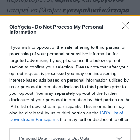
μπορεί να βλάψει
εγκεφαλικά κύτταρα
ή περιοχές του
εγκεφάλου
,
OloYgeia -
Do Not Process My Personal
προκαλώντας
γνωστική εξασθένιση
ή
Information
αγγειακή άνοια».
If you wish to opt-out of the sale, sharing to third parties, or
processing of your personal or sensitive information for
targeted advertising by us, please use the below opt-out
Μπορεί να μειώσει τον κίνδυνο
section to confirm your selection. Please note that after your
αντίστασης στην ινσουλίνη
opt-out request is processed you may continue seeing
interest-based ads based on personal information utilized by
us or personal information disclosed to third parties prior to
Ορισμένες μελέτες έχουν δείξει
your opt-out. You may separately opt-out of the further
disclosure of your personal information by third parties on the
προστατευτική επίδραση
ενάντια στην
IAB’s list of downstream participants. This information may
ινσουλινοαντίσταση
μέσω
διατροφής
also be disclosed by us to third parties on the
IAB’s List of
Downstream Participants
that may further disclose it to other
πλούσιας
σε
φλαβονόλες.
third parties.
Personal Data Processing Opt Outs