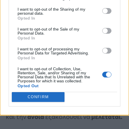
Όταν τα
επίπεδα
ινσουλίνης
είναι πολύ
I want to opt-out of the Sharing of my
personal data.
υψηλά,
η ροή αίματος μπορεί να
Opted In
περιοριστεί,
κάτι που επηρεάζει
I want to opt-out of the Sale of my
Personal Data.
αρνητικά τη λειτουργία του
εγκεφάλου.
Opted In
I want to opt-out of processing my
Personal Data for Targeted Advertising.
Αν και η
έρευνα
έχει εντοπίσει μια
Opted In
συσχέτιση μεταξύ της
I want to opt-out of Collection, Use,
Retention, Sale, and/or Sharing of my
ινσουλινοαντίστασης
και της
Personal Data that Is Unrelated with the
Purposes for which it was collected.
γνωστικής υγείας,
ο μηχανισμός μέσω
Opted Out
του οποίου η
αντίσταση
στην
ινσουλίνη
CONFIRM
επηρεάζει τη
λειτουργία
του
εγκεφάλου
και την
άνοια
εξακολουθεί να
μελετάται.