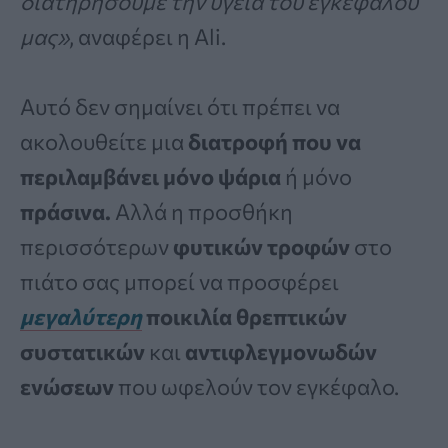
διατηρήσουμε την υγεία του εγκεφάλου
μας»
, αναφέρει η Ali.
Αυτό δεν σημαίνει ότι πρέπει να
ακολουθείτε μια
διατροφή που να
περιλαμβάνει μόνο ψάρια
ή μόνο
πράσινα.
Αλλά η προσθήκη
περισσότερων
φυτικών τροφών
στο
πιάτο σας μπορεί να προσφέρει
μεγαλύτερη
ποικιλία θρεπτικών
συστατικών
και
αντιφλεγμονωδών
ενώσεων
που ωφελούν τον εγκέφαλο.