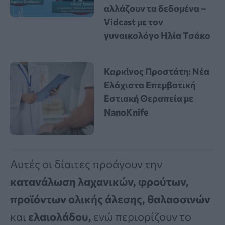
αλλάζουν τα δεδομένα –
Vidcast με τον
γυναικολόγο Ηλία Τσάκο
Καρκίνος Προστάτη: Νέα
Ελάχιστα Επεμβατική
Εστιακή Θεραπεία με
NanoKnife
Αυτές οι δίαιτες προάγουν την
κατανάλωση λαχανικών, φρούτων,
προϊόντων ολικής άλεσης,
θαλασσινών
και
ελαιολάδου,
ενώ περιορίζουν το