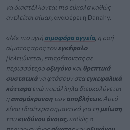
να διαστέλλονται πιο εύκολα καθώς
αντλείται αίμα»,
αναφέρει η Danahy.
«Με πιο υγιή
αιμοφόρα αγγεία
,
η ροή
αίματος προς τον
εγκέφαλο
βελτιώνεται, επιτρέποντας σε
περισσότερο
οξυγόνο
και
θρεπτικά
συστατικά
να φτάσουν στα
εγκεφαλικά
κύτταρα
ενώ παράλληλα διευκολύνεται
η
απομάκρυνση
των
αποβλήτων.
Αυτό
είναι ιδιαίτερα σημαντικό για τη
μείωση
του
κινδύνου άνοιας,
καθώς ο
περιορισμένος
αίματος
και
οξυγόνου