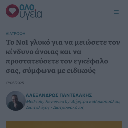
Μετάβαση
στο
Main
περιεχόμενο
Men
ΔΙΑΤΡΟΦΉ
Το Νο1 γλυκό για να μειώσετε τον
κίνδυνο άνοιας και να
προστατεύσετε τον εγκέφαλο
σας, σύμφωνα με ειδικούς
17/06/2025
ΑΛΈΞΑΝΔΡΟΣ ΠΑΝΤΕΛΆΚΗΣ
Medically Reviewed by
:
Δήμητρα Ευθυμιοπούλου,
Διαιτολόγος - Διατροφολόγος