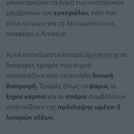
υποστηρίζουν τη δομή των κυτταρικών
μεμβρανών του
εγκεφάλου,
κάτι που
είναι κρίσιμο για τη λειτουργία του»,
αναφέρει η Arnaout.
Αυτά τα ακόρεστα λιπαρά
βρίσκονται
σε
διάφορες τροφές που συχνά
απουσιάζουν από τη συνήθη
δυτική
διατροφή.
Τροφές όπως τα
ψάρια,
οι
ξηροί καρποί
και οι
σπόροι
συμβάλλουν
στην αύξηση της
πρόσληψης ωμέγα-3
λιπαρών οξέων.