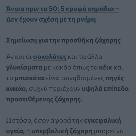
Άνοια πριν τα 50: 5 κρυφά σημάδια –
Δεν έχουν σχέση με τη μνήμη
Σημείωση για την προσθήκη ζάχαρης
Αν και οι
σοκολάτες
και τα άλλα
γλυκίσματα
με κακάο όπως τα
κέικ
και
τα
μπισκότα
είναι συνηθισμένες
πηγές
κακάο,
συχνά περιέχουν
υψηλά επίπεδα
προστιθέμενης ζάχαρης.
Ωστόσο, όσον αφορά την
εγκεφαλική
υγεία,
η
υπερβολική ζάχαρη
μπορεί να