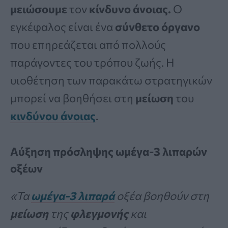
μειώσουμε
τον
κίνδυνο άνοιας.
Ο
εγκέφαλος είναι ένα
σύνθετο όργανο
που επηρεάζεται από πολλούς
παράγοντες του τρόπου ζωής. Η
υιοθέτηση των παρακάτω στρατηγικών
μπορεί να βοηθήσει στη
μείωση
του
κινδύνου
άνοιας
.
Αύξηση πρόσληψης ωμέγα-3 λιπαρών
οξέων
«Τα
ωμέγα-3 λιπαρά
οξέα βοηθούν στη
μείωση
της
φλεγμονής
και