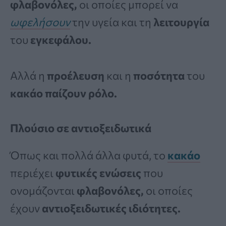
φλαβονόλες,
οι οποίες μπορεί να
ωφελήσουν
την υγεία και τη
λειτουργία
του
εγκεφάλου.
Αλλά η
προέλευση
και η
ποσότητα
του
κακάο παίζουν ρόλο.
Πλούσιο σε αντιοξειδωτικά
Όπως και πολλά άλλα φυτά, το
κακάο
περιέχει
φυτικές ενώσεις
που
ονομάζονται
φλαβονόλες,
οι οποίες
έχουν
αντιοξειδωτικές ιδιότητες.