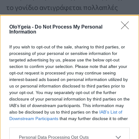
το γονίδιο αντιγράφεται πολλαπλές
φορές ή ενεργοποιείται μέσω άλλων
OloYgeia -
Do Not Process My Personal
μηχανισμών, οδηγώντας σε
Information
υπερπαραγωγή της πρωτεΐνης.
If you wish to opt-out of the sale, sharing to third parties, or
processing of your personal or sensitive information for
targeted advertising by us, please use the below opt-out
Μία από τις πιο προχωρημένες
section to confirm your selection. Please note that after your
ερευνητικές προσπάθειες αφορά το
opt-out request is processed you may continue seeing
interest-based ads based on personal information utilized by
OMO-103,
ένα πειραματικό φάρμακο
us or personal information disclosed to third parties prior to
your opt-out. You may separately opt-out of the further
της ισπανικής Peptomyc. Πρόκειται για
disclosure of your personal information by third parties on the
μια
«μίνι πρωτεΐνη»
που παρεμβαίνει
IAB’s list of downstream participants. This information may
also be disclosed by us to third parties on the
IAB’s List of
στις αλληλεπιδράσεις της MYC και έχει
Downstream Participants
that may further disclose it to other
third parties.
ήδη δώσει ενθαρρυντικά αποτελέσματα
σε πρώιμες δοκιμές.
Personal Data Processing Opt Outs