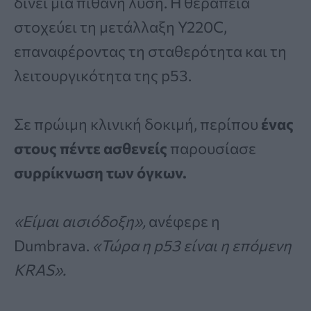
δίνει μια πιθανή λύση. Η θεραπεία
στοχεύει τη μετάλλαξη Y220C,
επαναφέροντας τη σταθερότητα και τη
λειτουργικότητα της p53.
Σε πρώιμη κλινική δοκιμή, περίπου
ένας
στους πέντε ασθενείς
παρουσίασε
συρρίκνωση των όγκων.
«Είμαι αισιόδοξη»,
ανέφερε η
Dumbrava.
«Τώρα η p53 είναι η επόμενη
KRAS».