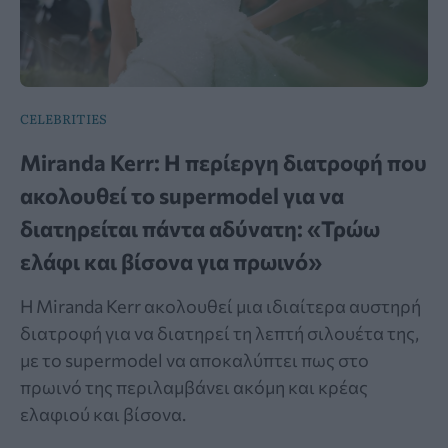
CELEBRITIES
Miranda Kerr: Η περίεργη διατροφή που
ακολουθεί το supermodel για να
διατηρείται πάντα αδύνατη: «Τρώω
ελάφι και βίσονα για πρωινό»
Η Miranda Kerr ακολουθεί μια ιδιαίτερα αυστηρή
διατροφή για να διατηρεί τη λεπτή σιλουέτα της,
με το supermodel να αποκαλύπτει πως στο
πρωινό της περιλαμβάνει ακόμη και κρέας
ελαφιού και βίσονα.