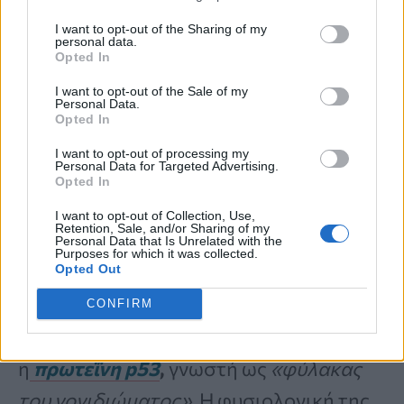
I want to opt-out of the Sharing of my
personal data.
Παράλληλα, επιστήμονες αξιοποιούν
Opted In
εργαλεία τεχνητής νοημοσύνης
για να
I want to opt-out of the Sale of my
Personal Data.
ανακαλύψουν νέες ουσίες που θα
Opted In
μπορούσαν να περιορίσουν κρίσιμες
I want to opt-out of processing my
Personal Data for Targeted Advertising.
λειτουργίες της πρωτεΐνης.
Opted In
I want to opt-out of Collection, Use,
Retention, Sale, and/or Sharing of my
p53: Ο «φύλακας» που
Personal Data that Is Unrelated with the
Purposes for which it was collected.
Opted Out
επιχειρεί να επιστρέψει
CONFIRM
Ιδιαίτερο ενδιαφέρον συγκεντρώνει και
η
πρωτεΐνη p53
,
γνωστή ως
«φύλακας
του γονιδιώματος»
. Η φυσιολογική της