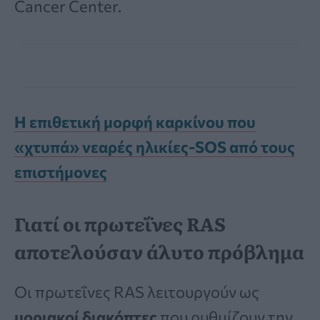
Cancer Center.
Η επιθετική μορφή καρκίνου που
«χτυπά» νεαρές ηλικίες-SOS από τους
επιστήμονες
Γιατί οι πρωτεΐνες RAS
αποτελούσαν άλυτο πρόβλημα
Οι πρωτεΐνες RAS λειτουργούν ως
μοριακοί διακόπτες
που ρυθμίζουν την