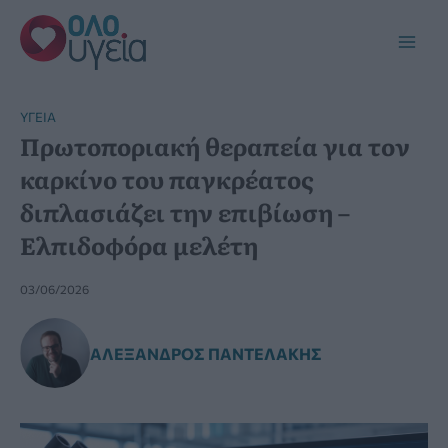
Μετάβαση
στο
Main
περιεχόμενο
Men
YΓΕΊΑ
Πρωτοποριακή θεραπεία για τον
καρκίνο του παγκρέατος
διπλασιάζει την επιβίωση –
Ελπιδοφόρα μελέτη
03/06/2026
ΑΛΈΞΑΝΔΡΟΣ ΠΑΝΤΕΛΆΚΗΣ