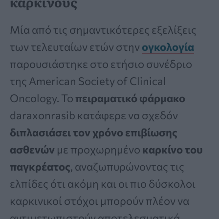
καρκίνους
Μία από τις σημαντικότερες εξελίξεις
των τελευταίων ετών στην
ογκολογία
παρουσιάστηκε στο ετήσιο συνέδριο
της American Society of Clinical
Oncology. Το
πειραματικό φάρμακο
daraxonrasib κατάφερε να σχεδόν
διπλασιάσει τον χρόνο επιβίωσης
ασθενών
με προχωρημένο
καρκίνο του
παγκρέατος
, αναζωπυρώνοντας τις
ελπίδες ότι ακόμη και οι πιο δύσκολοι
καρκινικοί στόχοι μπορούν πλέον να
αντιμετωπιστούν αποτελεσματικά.