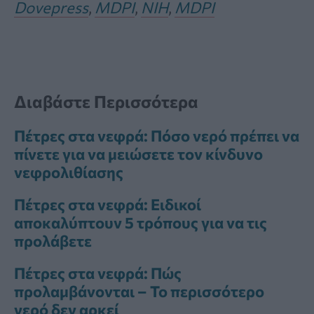
Dovepress
,
MDPI
,
NIH
,
MDPI
Διαβάστε Περισσότερα
Πέτρες στα νεφρά: Πόσο νερό πρέπει να
πίνετε για να μειώσετε τον κίνδυνο
νεφρολιθίασης
Πέτρες στα νεφρά: Ειδικοί
αποκαλύπτουν 5 τρόπους για να τις
προλάβετε
Πέτρες στα νεφρά: Πώς
προλαμβάνονται – Το περισσότερο
νερό δεν αρκεί