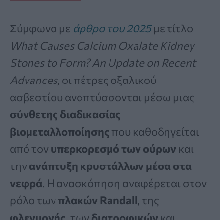
Σύμφωνα με
άρθρο του 2025
με τίτλο
What Causes Calcium Oxalate Kidney
Stones to Form? An Update on Recent
Advances
, οι πέτρες οξαλικού
ασβεστίου αναπτύσσονται μέσω μιας
σύνθετης διαδικασίας
βιομεταλλοποίησης
που καθοδηγείται
από τον
υπερκορεσμό των ούρων
και
την
ανάπτυξη κρυστάλλων μέσα στα
νεφρά
. Η ανασκόπηση αναφέρεται στον
ρόλο των
πλακών Randall
, της
φλεγμονής
, των
διατροφικών
και