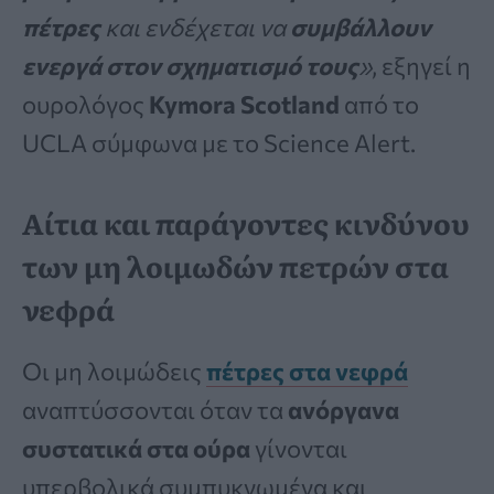
πέτρες
και ενδέχεται να
συμβάλλουν
ενεργά στον σχηματισμό τους
»
, εξηγεί η
ουρολόγος
Kymora Scotland
από το
UCLA σύμφωνα με το Science Alert.
Αίτια και παράγοντες κινδύνου
των μη λοιμωδών πετρών στα
νεφρά
Οι μη λοιμώδεις
πέτρες στα νεφρά
αναπτύσσονται όταν τα
ανόργανα
συστατικά στα ούρα
γίνονται
υπερβολικά συμπυκνωμένα και