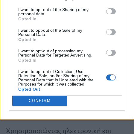
στοχεύουν το μικροβιακό περιβάλλον
I want to opt-out of the Sharing of my
personal data.
των πετρών στα νεφρά»
. Τα ευρήματα
Opted In
δείχνουν ότι σε ορισμένες περιπτώσεις
I want to opt-out of the Sale of my
Personal Data.
όπου οι
πέτρες στα νεφρά
Opted In
επανεμφανίζονται
, μπορεί να υπάρχει
I want to opt-out of processing my
Personal Data for Targeted Advertising.
βακτηριακή λοίμωξη στα νεφρά
, στον
Opted In
ουρητήρα
ή στην
ουροδόχο κύστη
που
I want to opt-out of Collection, Use,
Retention, Sale, and/or Sharing of my
συμβάλλει στην υποτροπή.
Αν αυτή η
Personal Data that Is Unrelated with the
Purposes for which it was collected.
λοίμωξη αντιμετωπιστεί
, τότε
Opted Out
ενδεχομένως να υπάρξουν λιγότερες
CONFIRM
πέτρες στο μέλλον.
Χρησιμοποιώντας ηλεκτρονική και