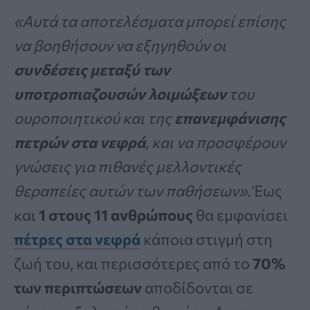
«Αυτά τα αποτελέσματα μπορεί επίσης
να βοηθήσουν να εξηγηθούν οι
συνδέσεις μεταξύ των
υποτροπιαζουσών λοιμώξεων
του
ουροποιητικού και της
επανεμφάνισης
πετρών στα νεφρά
, και να προσφέρουν
γνώσεις για πιθανές μελλοντικές
θεραπείες αυτών των παθήσεων»
. Έως
και
1 στους 11 ανθρώπους
θα εμφανίσει
πέτρες στα νεφρά
κάποια στιγμή στη
ζωή του, και περισσότερες από το
70%
των περιπτώσεων
αποδίδονται σε