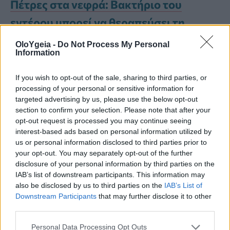
Πέτρες στα νεφρά: Βακτήριο του
εντέρου μπορεί να θεραπεύσει τη
νεφρολιθίαση, σύμφωνα με
OloYgeia -
Do Not Process My Personal
Information
πρωτοποριακή μελέτη
If you wish to opt-out of the sale, sharing to third parties, or
processing of your personal or sensitive information for
Νέα δεδομένα για το πώς
targeted advertising by us, please use the below opt-out
σχηματίζονται και γιατί
section to confirm your selection. Please note that after your
opt-out request is processed you may continue seeing
επανεμφανίζονται οι πέτρες
interest-based ads based on personal information utilized by
us or personal information disclosed to third parties prior to
στα νεφρά
your opt-out. You may separately opt-out of the further
disclosure of your personal information by third parties on the
IAB’s list of downstream participants. This information may
«Αποκαλύπτοντας αυτόν τον νέο
also be disclosed by us to third parties on the
IAB’s List of
Downstream Participants
that may further disclose it to other
μηχανισμό, η μελέτη ανοίγει τον δρόμο
third parties.
για
νέες θεραπευτικές στρατηγικές
που
Personal Data Processing Opt Outs