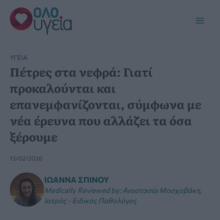
Μετάβαση
στο
Main
περιεχόμενο
Men
YΓΕΊΑ
Πέτρες στα νεφρά: Γιατί
προκαλούνται και
επανεμφανίζονται, σύμφωνα με
νέα έρευνα που αλλάζει τα όσα
ξέρουμε
13/02/2026
ΙΩΆΝΝΑ ΣΠΊΝΟΥ
Medically Reviewed by
:
Αναστασία Μοσχοβάκη,
Ιατρός - Ειδικός Παθολόγος