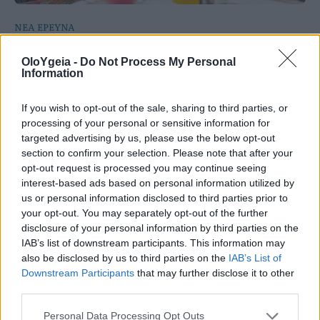
ΝΕΑ ΕΡΕΥΝΑ
Η ομιλία των παιδιών μπορεί να
OloYgeia -
Do Not Process My Personal
Information
αποκαλύπτει τον μελλοντικό κίνδυνο
κατάθλιψης και άγχους – Τι έδειξε
If you wish to opt-out of the sale, sharing to third parties, or
processing of your personal or sensitive information for
μελέτη του Stanford με AI
targeted advertising by us, please use the below opt-out
section to confirm your selection. Please note that after your
Νέα μελέτη του Stanford δείχνει ότι η ανάλυση
opt-out request is processed you may continue seeing
της ομιλίας παιδιών με τεχνητή νοημοσύνη
interest-based ads based on personal information utilized by
μπορεί να εντοπίσει μελλοντικό κίνδυνο
us or personal information disclosed to third parties prior to
your opt-out. You may separately opt-out of the further
κατάθλιψης και άγχους. Τι εντόπισαν οι
disclosure of your personal information by third parties on the
επιστήμονες;
IAB’s list of downstream participants. This information may
also be disclosed by us to third parties on the
IAB’s List of
Downstream Participants
that may further disclose it to other
third parties.
Personal Data Processing Opt Outs