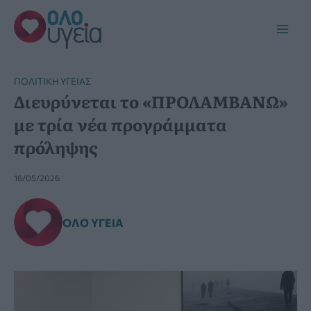
Μετάβαση
στο
Main
περιεχόμενο
Men
ΠΟΛΙΤΙΚΉ ΥΓΕΊΑΣ
Διευρύνεται το «ΠΡΟΛΑΜΒΑΝΩ»
με τρία νέα προγράμματα
πρόληψης
16/05/2026
ΌΛΟ ΥΓΕΊΑ