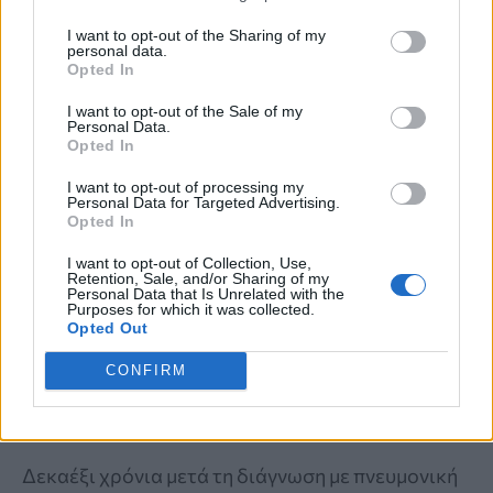
I want to opt-out of the Sharing of my
personal data.
Opted In
I want to opt-out of the Sale of my
Personal Data.
Opted In
I want to opt-out of processing my
Personal Data for Targeted Advertising.
Opted In
I want to opt-out of Collection, Use,
ΠΡΟΣΩΠΙΚΗ ΜΑΡΤΥΡΙΑ
Retention, Sale, and/or Sharing of my
Personal Data that Is Unrelated with the
Purposes for which it was collected.
«Μου έδιναν 2,5 χρόνια ζωής»: Η
Opted Out
ιστορία της γυναίκας που νίκησε τα
CONFIRM
προγνωστικά και έδωσε φωνή στους
ασθενείς
Δεκαέξι χρόνια μετά τη διάγνωση με πνευμονική