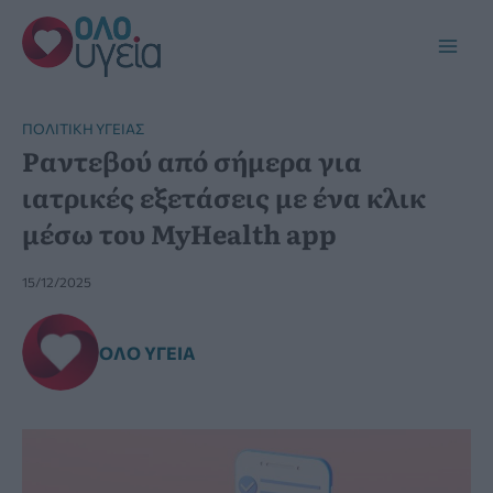
Μετάβαση
στο
Main
περιεχόμενο
Men
ΠΟΛΙΤΙΚΉ ΥΓΕΊΑΣ
Ραντεβού από σήμερα για
ιατρικές εξετάσεις με ένα κλικ
μέσω του MyHealth app
15/12/2025
ΌΛΟ ΥΓΕΊΑ