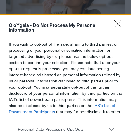
OloYgeia -
Do Not Process My Personal
Information
If you wish to opt-out of the sale, sharing to third parties, or
processing of your personal or sensitive information for
targeted advertising by us, please use the below opt-out
section to confirm your selection. Please note that after your
ΠΡΟΣΟΧΗ
opt-out request is processed you may continue seeing
Harvard: Οι τηγανητές πατάτες
interest-based ads based on personal information utilized by
us or personal information disclosed to third parties prior to
αυξάνουν τον κίνδυνο για διαβήτη κατά
your opt-out. You may separately opt-out of the further
disclosure of your personal information by third parties on the
20% – Η ασφαλής ποσότητα
IAB’s list of downstream participants. This information may
also be disclosed by us to third parties on the
IAB’s List of
Harvard: Οι τηγανητές πατάτες συνδέονται με
Downstream Participants
that may further disclose it to other
20% υψηλότερο κίνδυνο διαβήτη – Πόσες
third parties.
μερίδες την εβδομάδα θεωρούνται ασφαλείς
Personal Data Processing Opt Outs