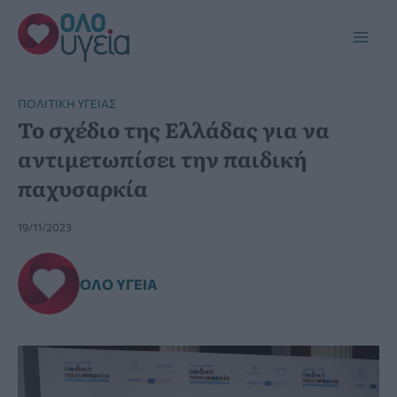
Μετάβαση
στο
Main
περιεχόμενο
Men
ΠΟΛΙΤΙΚΉ ΥΓΕΊΑΣ
Το σχέδιο της Ελλάδας για να
αντιμετωπίσει την παιδική
παχυσαρκία
19/11/2023
ΌΛΟ ΥΓΕΊΑ