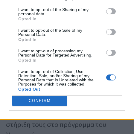
I want to opt-out of the Sharing of my
personal data.
Την εκδήλωση τίμησαν με την παρουσία
Opted In
και συμμετοχή τους Υπουργοί,
I want to opt-out of the Sale of my
Personal Data.
Υφυπουργοί και Γενικοί Γραμματείς της
Opted In
Κυβέρνησης, καθώς και ειδικοί σε
I want to opt-out of processing my
Personal Data for Targeted Advertising.
διάφορους τομείς που συνέβαλαν με τη
Opted In
συμμετοχή τους. Ειδικότερα, η
Τζέσικα
I want to opt-out of Collection, Use,
Retention, Sale, and/or Sharing of my
Personal Data that Is Unrelated with the
Αρδίτη
, ο καθηγητής
Γιάννης Μανιός, η
Purposes for which it was collected.
Opted Out
Άννα Κανδαράκη, ο Πάνος Ιωαννίδης
CONFIRM
και ο Θοδωρής Παπαλουκάς
έδωσαν το
δικό τους στίγμα και εξέφρασαν τη
στήριξη τους στο πρόγραμμα του