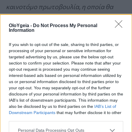
καινοτόμο πρωτοβουλία, η οποία θα
αποτελέσει παράδειγμα για αντίστοιχα
OloYgeia -
Do Not Process My Personal
προγράμματα εντός και εκτός Ευρώπης.
Information
Θα ήθελα να συγχαρώ το Υπουργείο
If you wish to opt-out of the sale, sharing to third parties, or
Υγείας και την κυβέρνηση της Ελλάδας
processing of your personal or sensitive information for
για τη σημαντική αυτή δέσμευση προς
targeted advertising by us, please use the below opt-out
section to confirm your selection. Please note that after your
τις νέες γενιές. Είναι ιδιαίτερη τιμή και
opt-out request is processed you may continue seeing
interest-based ads based on personal information utilized by
ευθύνη του Ταμείου των Ηνωμένων
us or personal information disclosed to third parties prior to
Εθνών για τα Παιδιά να αποτελεί
your opt-out. You may separately opt-out of the further
disclosure of your personal information by third parties on the
συνοδοιπόρο του ελληνικού κράτους
IAB’s list of downstream participants. This information may
also be disclosed by us to third parties on the
IAB’s List of
στην υλοποίηση αυτών των καίριων
Downstream Participants
that may further disclose it to other
στόχων. Μαζί γυρίζουμε σελίδα στην
third parties.
παιδική παχυσαρκία, για κάθε παιδί
».
Personal Data Processing Opt Outs