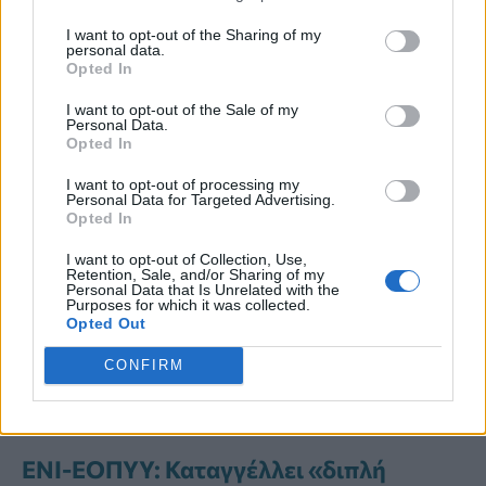
ανάγκες των πολιτών, τονίζει ο
I want to opt-out of the Sharing of my
personal data.
υπουργός Υγείας
Άδωνις Γεωργιάδης.
Opted In
I want to opt-out of the Sale of my
Personal Data.
Opted In
I want to opt-out of processing my
Διαβάστε Περισσότερα
Personal Data for Targeted Advertising.
Opted In
ΕΟΠΥΥ: Χωρίς ψηφιακή καταχώρηση
I want to opt-out of Collection, Use,
Retention, Sale, and/or Sharing of my
αποτελεσμάτων δεν θα αποζημιώνονται
Personal Data that Is Unrelated with the
Purposes for which it was collected.
οι διαγνωστικές εξετάσεις
Opted Out
ΕΟΠΥΥ: Πώς θα διανεμηθούν τα
CONFIRM
Φάρμακα Υψηλού Κόστους τον
Αύγουστο
ΕΝΙ-ΕΟΠΥΥ: Καταγγέλλει «διπλή