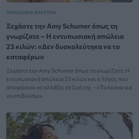
ΠΡΟΣΩΠΙΚΗ ΜΑΡΤΥΡΙΑ
Ξεχάστε την Amy Schumer όπως τη
γνωρίζατε – Η εντυπωσιακή απώλεια
23 κιλών: «Δεν δυσκολεύτηκα να το
καταφέρω»
Ξεχάστε την Amy Schumer όπως τη γνωρίζατε: Η
εντυπωσιακή απώλεια 23 κιλών και ο λόγος που
αποφάσισε να αλλάξει τη ζωή της – «Το έκανα για
να επιβιώσω».