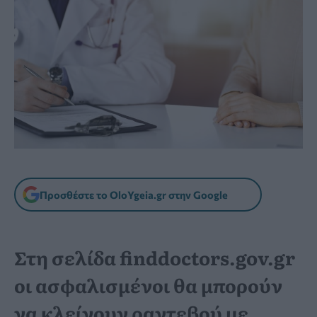
Προσθέστε το OloYgeia.gr στην Google
Στη σελίδα finddoctors.gov.gr
οι ασφαλισμένοι θα μπορούν
να κλείνουν ραντεβού με