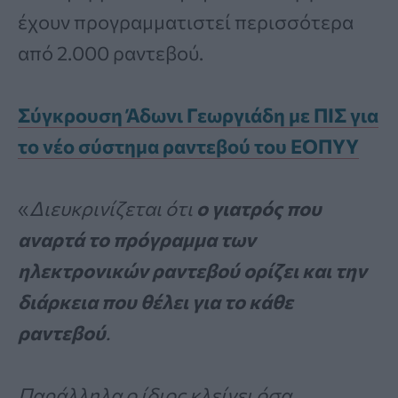
έχουν προγραμματιστεί περισσότερα
από 2.000 ραντεβού.
Σύγκρουση Άδωνι Γεωργιάδη με ΠΙΣ για
το νέο σύστημα ραντεβού του ΕΟΠΥΥ
«
Διευκρινίζεται ότι
ο γιατρός που
αναρτά το πρόγραμμα των
ηλεκτρονικών ραντεβού ορίζει και την
διάρκεια που θέλει για το κάθε
ραντεβού
.
Παράλληλα ο ίδιος κλείνει όσα