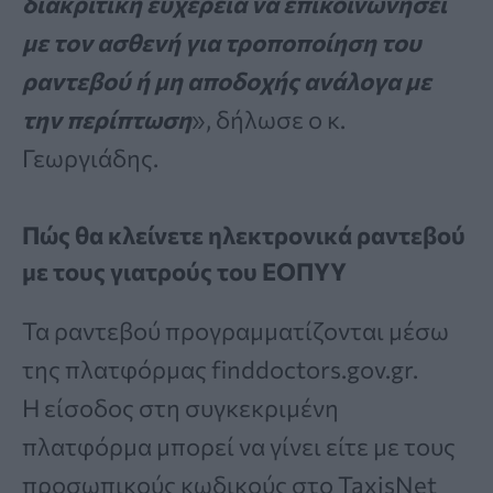
διακριτική ευχέρεια να επικοινωνήσει
με τον ασθενή για τροποποίηση του
ραντεβού ή μη αποδοχής ανάλογα με
την περίπτωση
», δήλωσε ο κ.
Γεωργιάδης.
Πώς θα κλείνετε ηλεκτρονικά ραντεβού
με τους γιατρούς του ΕΟΠΥΥ
Τα ραντεβού προγραμματίζονται μέσω
της πλατφόρμας finddoctors.gov.gr.
Η είσοδος στη συγκεκριμένη
πλατφόρμα μπορεί να γίνει είτε με τους
προσωπικούς κωδικούς στο TaxisNet