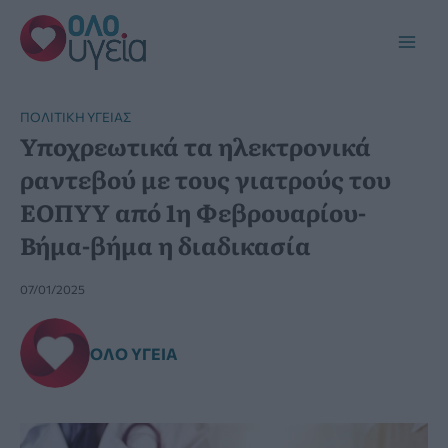
Μετάβαση
στο
Main
περιεχόμενο
Men
ΠΟΛΙΤΙΚΉ ΥΓΕΊΑΣ
Υποχρεωτικά τα ηλεκτρονικά
ραντεβού με τους γιατρούς του
ΕΟΠΥΥ από 1η Φεβρουαρίου-
Βήμα-βήμα η διαδικασία
07/01/2025
ΌΛΟ ΥΓΕΊΑ