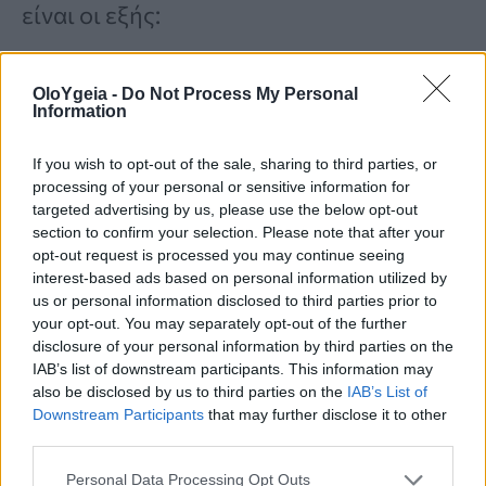
είναι οι εξής:
Πολλά διαθέσιμα: Πράσινο χρώμα
OloYgeia -
Do Not Process My Personal
Information
Αρκετά διαθέσιμα: Κίτρινο χρώμα
Περιορισμένα: Πορτοκαλί χρώμα
If you wish to opt-out of the sale, sharing to third parties, or
processing of your personal or sensitive information for
Μη διαθέσιμα ραντεβού: Γκρι
targeted advertising by us, please use the below opt-out
section to confirm your selection. Please note that after your
χρώμα
opt-out request is processed you may continue seeing
interest-based ads based on personal information utilized by
us or personal information disclosed to third parties prior to
Με γνώμονα τη συνεχή βελτίωση των
your opt-out. You may separately opt-out of the further
disclosure of your personal information by third parties on the
παρεχόμενων υπηρεσιών υγείας, το
IAB’s list of downstream participants. This information may
Υπουργείο Υγείας δεσμεύεται να
also be disclosed by us to third parties on the
IAB’s List of
Downstream Participants
that may further disclose it to other
συνεχίσει να προσφέρει καινοτόμες
third parties.
λύσεις που ανταποκρίνονται στις
Personal Data Processing Opt Outs