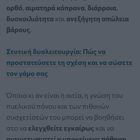
ορθό
,
αιματηρά κόπρανα
,
διάρροια
,
δυσκοιλιότητα
και
ανεξήγητη απώλεια
βάρους
.
Στυτική δυσλειτουργία: Πώς να
προστατεύσετε τη σχέση και να σώσετε
τον γάμο σας
Όποια κι αν είναι η αιτία, η γνώση του
πυελικού πόνου και των πιθανών
συσχετίσεών του μπορεί να βοηθήσει
στο να
ελεγχθείτε εγκαίρως
και να
αντιμετωπιστεί η υποκείμενη πάθηση