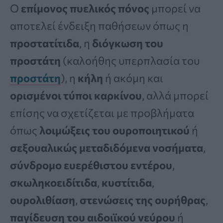
Ο
επίμονος πυελικός πόνος
μπορεί να
αποτελεί ένδειξη παθήσεων όπως η
προστατίτιδα
, η
διόγκωση του
προστάτη
(καλοήθης υπερπλασία του
προστάτη
), η
κήλη
ή ακόμη και
ορισμένοι τύποι καρκίνου
, αλλά μπορεί
επίσης να σχετίζεται με προβλήματα
όπως
λοιμώξεις του ουροποιητικού
ή
σεξουαλικώς μεταδιδόμενα νοσήματα
,
σύνδρομο ευερέθιστου εντέρου
,
σκωληκοειδίτιδα
,
κυστίτιδα
,
ουρολιθίαση
,
στενώσεις της ουρήθρας
,
παγίδευση του αιδοιϊκού νεύρου
ή