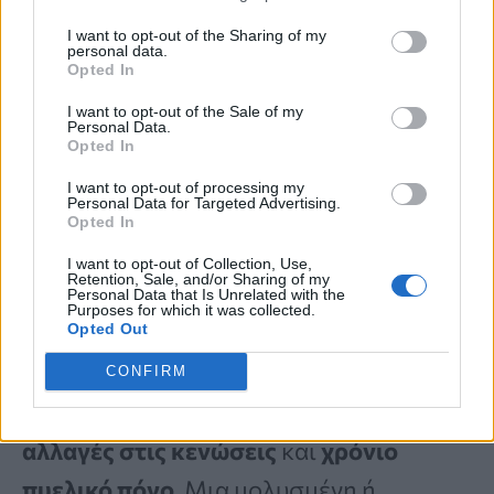
τεστοστερόνης
και στα
κύτταρα των
I want to opt-out of the Sharing of my
personal data.
όρχεων
. Όταν ο
προστάτης
αυξάνεται
Opted In
σε μέγεθος, μπορεί να επηρεάσει τη
I want to opt-out of the Sale of my
Personal Data.
λειτουργία του ουροποιητικού και να
Opted In
συμβάλλει στον πυελικό πόνο.
I want to opt-out of processing my
Personal Data for Targeted Advertising.
Opted In
Το
σύνδρομο ευερέθιστου εντέρου
είναι
I want to opt-out of Collection, Use,
Retention, Sale, and/or Sharing of my
μια διαταραχή του γαστρεντερικού
Personal Data that Is Unrelated with the
Purposes for which it was collected.
Opted Out
σωλήνα που εκδηλώνεται με
συμπτώματα όπως
κοιλιακές κράμπες
,
CONFIRM
φούσκωμα
,
αέρια
,
απώλεια βάρους
,
αλλαγές στις κενώσεις
και
χρόνιο
πυελικό πόνο
. Μια μολυσμένη ή