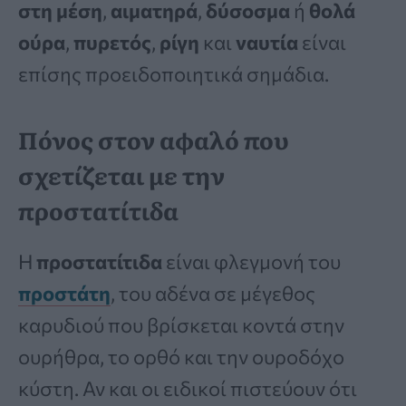
στη μέση
,
αιματηρά
,
δύσοσμα
ή
θολά
ούρα
,
πυρετός
,
ρίγη
και
ναυτία
είναι
επίσης προειδοποιητικά σημάδια.
Πόνος στον αφαλό που
σχετίζεται με την
προστατίτιδα
Η
προστατίτιδα
είναι φλεγμονή του
προστάτη
, του αδένα σε μέγεθος
καρυδιού που βρίσκεται κοντά στην
ουρήθρα, το ορθό και την ουροδόχο
κύστη. Αν και οι ειδικοί πιστεύουν ότι