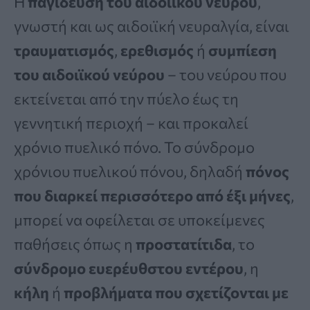
Η
παγίδευση του αιδοιϊκού νεύρου
,
γνωστή και ως αιδοιϊκή νευραλγία, είναι
τραυματισμός
,
ερεθισμός
ή
συμπίεση
του αιδοιϊκού νεύρου
– του νεύρου που
εκτείνεται από την πύελο έως τη
γεννητική περιοχή – και προκαλεί
χρόνιο πυελικό πόνο. Το σύνδρομο
χρόνιου πυελικού πόνου, δηλαδή
πόνος
που διαρκεί περισσότερο από έξι μήνες
,
μπορεί να οφείλεται σε υποκείμενες
παθήσεις όπως η
προστατίτιδα
, το
σύνδρομο ευερέυθστου εντέρου
, η
κήλη
ή
προβλήματα που σχετίζονται με