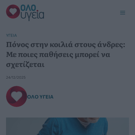
Μετάβαση
στο
Main
περιεχόμενο
Men
YΓΕΊΑ
Πόνος στην κοιλιά στους άνδρες:
Με ποιες παθήσεις μπορεί να
σχετίζεται
24/12/2025
ΌΛΟ ΥΓΕΊΑ