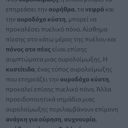
επηρεάσει την
ουρήθρα
, τα
νεφρά
και
την
ουροδόχο κύστη
, μπορεί να
προκαλέσει πυελικό πόνο. Αίσθημα
πίεσης στο κάτω μέρος της πυέλου και
πόνος στο πέος
είναι επίσης
συμπτώματα μιας ουρολοίμωξης. Η
κυστίτιδα
, ένας τύπος ουρολοίμωξης
που επηρεάζει την
ουροδόχο κύστη
,
προκαλεί επίσης πυελικό πόνο. Άλλα
προειδοποιητικά σημάδια μιας
ουρολοίμωξης περιλαμβάνουν επίμονη
ανάγκη για ούρηση
,
συχνουρία
,