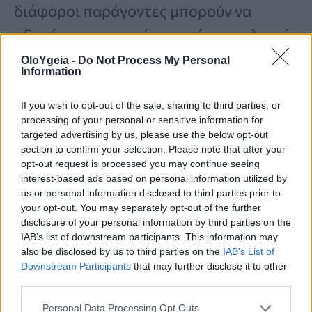
διάφοροι παράγοντες μπορούν να
οδηγήσουν σε αυτόν τον τύπο πυελικού
πόνου, η κύρια αιτία φαίνεται να είναι
OloYgeia -
Do Not Process My Personal
Information
μια
βακτηριακή λοίμωξη του προστάτη
που προκαλεί
φλεγμονή
,
οίδημα
και
If you wish to opt-out of the sale, sharing to third parties, or
processing of your personal or sensitive information for
αντίστοιχο πόνο
. Οι άνδρες μπορεί να
targeted advertising by us, please use the below opt-out
section to confirm your selection. Please note that after your
αναπτύξουν προστατίτιδα λόγω
opt-out request is processed you may continue seeing
ουρολοίμωξης, ΣΜΝ και άλλων αιτίων.
interest-based ads based on personal information utilized by
us or personal information disclosed to third parties prior to
your opt-out. You may separately opt-out of the further
disclosure of your personal information by third parties on the
Η
διόγκωση του προστάτη
ή
καλοήθης
IAB’s list of downstream participants. This information may
also be disclosed by us to third parties on the
IAB’s List of
υπερπλασία του προστάτη
θεωρείται
Downstream Participants
that may further disclose it to other
ότι εμφανίζεται με την ηλικία και
third parties.
σχετίζεται με
αλλαγές στα επίπεδα
Personal Data Processing Opt Outs