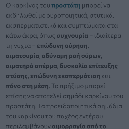
Ο καρκίνος του
προστάτη
μπορεί να
εκδηλωθεί με ουροποιητικά, στυτικά,
εκσπερματιστικά και συμπτώματα στα
κάτω άκρα, όπως
συχνουρία
– ιδιαίτερα
τη νύχτα –
επώδυνη ούρηση
,
αιματουρία
,
αδύναμη ροή ούρων
,
αιματηρό σπέρμα
,
δυσκολία επίτευξης
στύσης
,
επώδυνη εκσπερμάτιση
και
πόνο στη μέση
. Το πρήξιμο μπορεί
επίσης να αποτελεί σημάδι καρκίνου του
προστάτη. Τα προειδοποιητικά σημάδια
του καρκίνου του παχέος εντέρου
περιλαμβάνουν
αιμορραγία από το