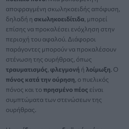
αποφραγμένη σκωληκοειδής απόφυση,
δηλαδή η
σκωληκοειδίτιδα
, μπορεί
επίσης να προκαλέσει ενόχληση στην
περιοχή του αφαλού. Διάφοροι
παράγοντες μπορούν να προκαλέσουν
στένωση της ουρήθρας, όπως
τραυματισμός
,
φλεγμονή
ή
λοίμωξη
. Ο
πόνος κατά την ούρηση
, ο πυελικός
πόνος και το
πρησμένο πέος
είναι
συμπτώματα των στενώσεων της
ουρήθρας.