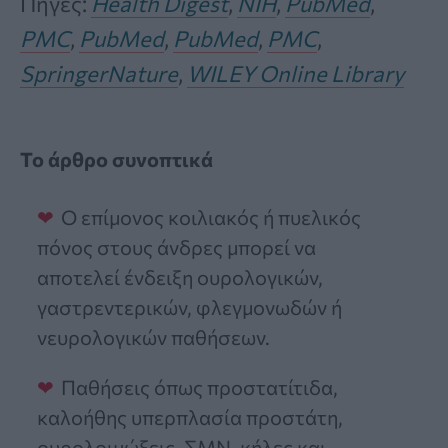
Πηγές:
Health Digest
,
NIH
,
PubMed
,
PMC
,
PubMed
,
PubMed
,
PMC
,
SpringerNature
,
WILEY Online Library
Το άρθρο συνοπτικά
Ο επίμονος κοιλιακός ή πυελικός
πόνος στους άνδρες μπορεί να
αποτελεί ένδειξη ουρολογικών,
γαστρεντερικών, φλεγμονωδών ή
νευρολογικών παθήσεων.
Παθήσεις όπως προστατίτιδα,
καλοήθης υπερπλασία προστάτη,
ουρολοιμώξεις, ΣΜΝ, κήλες και