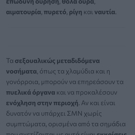
επώδυνη ούρηση
,
θολά ούρα
,
αιματουρία
,
πυρετό
,
ρίγη
και
ναυτία
.
Τα
σεξουαλικώς μεταδιδόμενα
νοσήματα
, όπως τα χλαμύδια και η
γονόρροια, μπορούν να επηρεάσουν τα
πυελικά όργανα
και να προκαλέσουν
ενόχληση στην περιοχή
. Αν και είναι
δυνατόν να υπάρχει ΣΜΝ χωρίς
συμπτώματα, ορισμένα από τα σημάδια
που σχετίζονται με αυτά είναι
εκκρίσεις