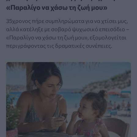
«Παραλίγο να χάσω τη ζωή μου»
35χρονος πήρε συμπληρώματα για να χτίσει μυς,
αλλά κατέληξε με σοβαρό ψυχωσικό επεισόδιο –
«Παραλίγο να χάσω τη ζωή μου», εξομολογείται
περιγράφοντας τις δραματικές συνέπειες.