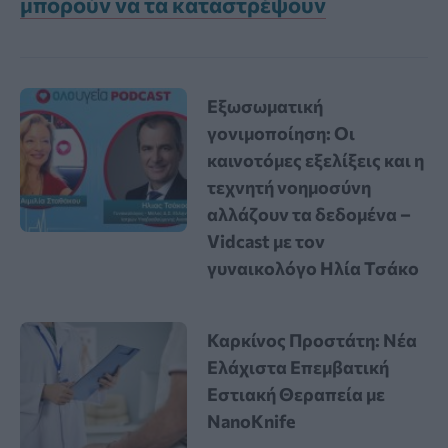
μπορούν να τα καταστρέψουν
Εξωσωματική
γονιμοποίηση: Οι
καινοτόμες εξελίξεις και η
τεχνητή νοημοσύνη
αλλάζουν τα δεδομένα –
Vidcast με τον
γυναικολόγο Ηλία Τσάκο
Καρκίνος Προστάτη: Νέα
Ελάχιστα Επεμβατική
Εστιακή Θεραπεία με
NanoKnife