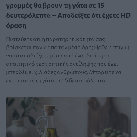
γραμμές θα βρουν τη γάτα σε 15
δευτερόλεπτα – Αποδείξτε ότι έχετε HD
όραση
Πιστεύετε ότι η παρατηρητικότητά σας
βρίσκεται πάνω από τον μέσο όρο; Ήρθε η στιγμή
να το αποδείξετε μέσα από ένα ιδιαίτερα
απαιτητικό τεστ οπτικής αντίληψης που έχει
μπερδέψει χιλιάδες ανθρώπους. Μπορείτε να
εντοπίσετε τη γάτα σε 15 δευτερόλεπτα;