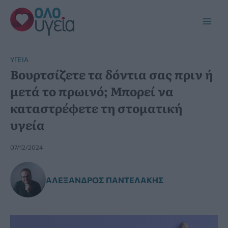
Μετάβαση
στο
Main
περιεχόμενο
Men
YΓΕΊΑ
Βουρτσίζετε τα δόντια σας πριν ή
μετά το πρωινό; Μπορεί να
καταστρέφετε τη στοματική
υγεία
07/12/2024
ΑΛΈΞΑΝΔΡΟΣ ΠΑΝΤΕΛΆΚΗΣ