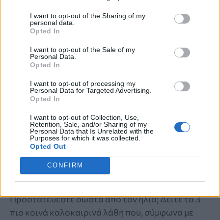
I want to opt-out of the Sharing of my
personal data.
Opted In
I want to opt-out of the Sale of my
Personal Data.
Opted In
I want to opt-out of processing my
Personal Data for Targeted Advertising.
Opted In
I want to opt-out of Collection, Use,
ΠΟΙΑ ΕΙΝΑΙ;
Retention, Sale, and/or Sharing of my
Personal Data that Is Unrelated with the
Purposes for which it was collected.
3 κοινά λάθη το καλοκαίρι που
Opted Out
αυξάνουν τον κίνδυνο για καρκίνο του
CONFIRM
δέρματος – Πώς να προστατευτούμε;
Προστατεύεστε σωστά από τον ήλιο; Δείτε τα 3
πιο κοινά καλοκαιρινά λάθη που, σύμφωνα με