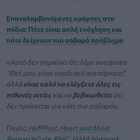
Επαναλαμβανόμενες κράμπες στα
πόδια: Πότε είναι απλή ενόχληση και
πότε δείχνουν πιο σοβαρό πρόβλημα
«Αυτό δεν σημαίνει ότι λέμε αυτόματα
“Θεέ μου, είναι καρδιακή ανεπάρκεια”,
αλλά
είναι καλό να ελέγξετε όλες τις
πιθανές αιτίες
και να
βεβαιωθείτε
ότι
δεν πρόκειται για κάτι πιο σοβαρό»
.
Πηγές:
HuffPost
,
Heart and Mind
,
ResearchGate
,
PMC
,
JAMA Network