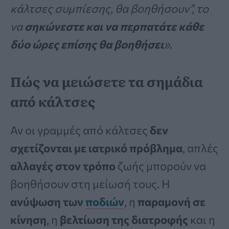
κάλτσες συμπίεσης, θα βοηθήσουν”, το
να
σηκώνεστε και να περπατάτε κάθε
δύο ώρες επίσης θα βοηθήσει
»
.
Πώς να μειώσετε τα σημάδια
από κάλτσες
Αν οι γραμμές από κάλτσες
δεν
σχετίζονται με ιατρικό πρόβλημα
, απλές
αλλαγές στον τρόπο
ζωής μπορούν να
βοηθήσουν στη μείωσή τους. Η
ανύψωση των
ποδιών
, η
παραμονή σε
κίνηση
, η
βελτίωση της διατροφής
και η