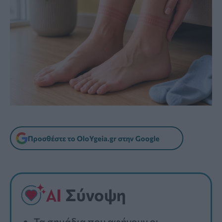
Προσθέστε το OloYgeia.gr στην Google
Σύνοψη
Τα σημάδια που αφήνουν οι