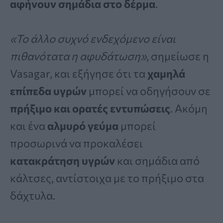
αφήνουν σημάδια στο δέρμα
.
«Το άλλο συχνό ενδεχόμενο είναι
πιθανότατα η αφυδάτωση»
, σημείωσε η
Vasagar, και εξήγησε ότι τα
χαμηλά
επίπεδα υγρών
μπορεί να οδηγήσουν σε
πρήξιμο και ορατές εντυπώσεις
. Ακόμη
και ένα
αλμυρό γεύμα
μπορεί
προσωρινά να προκαλέσει
κατακράτηση υγρών
και σημάδια από
κάλτσες, αντίστοιχα με το πρήξιμο στα
δάχτυλα.