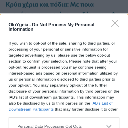
Κρύα χέρια και πόδια: Με ποια
ανεπάρκεια μπορεί να συνδέονται – Δεν
είναι η έλλειψη σιδήρου
OloYgeia -
Do Not Process My Personal
Information
Τι σημαίνει αν το σημάδι
If you wish to opt-out of the sale, sharing to third parties, or
processing of your personal or sensitive information for
εμφανίζεται μόνο στο ένα πόδι
targeted advertising by us, please use the below opt-out
section to confirm your selection. Please note that after your
ή αν επιδεινώνεται με την
opt-out request is processed you may continue seeing
interest-based ads based on personal information utilized by
πάροδο του χρόνου
us or personal information disclosed to third parties prior to
your opt-out. You may separately opt-out of the further
disclosure of your personal information by third parties on the
Αν και οι γραμμές από κάλτσες είναι
IAB’s list of downstream participants. This information may
συνήθως αβλαβείς, κάποιες φορές
also be disclosed by us to third parties on the
IAB’s List of
Downstream Participants
that may further disclose it to other
μπορεί να είναι ένδειξη υποκείμενων
third parties.
προβλημάτων, ιδιαίτερα όταν
Personal Data Processing Opt Outs