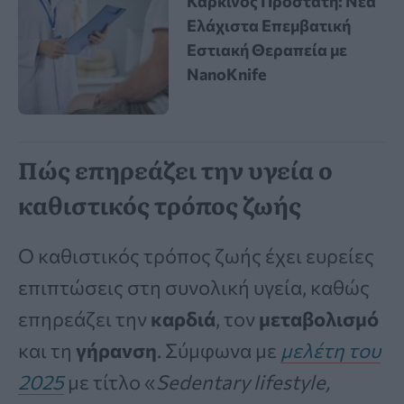
Καρκίνος Προστάτη: Νέα
Ελάχιστα Επεμβατική
Εστιακή Θεραπεία με
NanoKnife
Πώς επηρεάζει την υγεία ο
καθιστικός τρόπος ζωής
Ο καθιστικός τρόπος ζωής έχει ευρείες
επιπτώσεις στη συνολική υγεία, καθώς
επηρεάζει την
καρδιά
, τον
μεταβολισμό
και τη
γήρανση
. Σύμφωνα με
μελέτη του
2025
με τίτλο «
Sedentary lifestyle,