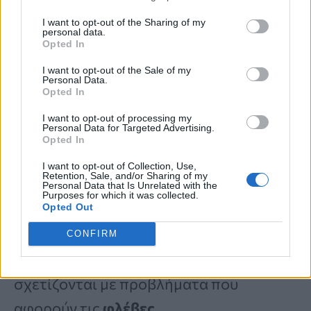
συνδυάζονται και με άλλα συμπτώματα
.
I want to opt-out of the Sharing of my
personal data.
Το
επίμονο πρήξιμο στα
πόδια
, ακόμη
Opted In
και χωρίς να φοράτε κάλτσες, είναι ένα
I want to opt-out of the Sale of my
Personal Data.
σημάδι που
δεν πρέπει να αγνοείτε
.
Opted In
I want to opt-out of processing my
Personal Data for Targeted Advertising.
Άλλα προειδοποιητικά συμπτώματα
Opted In
περιλαμβάνουν
υπερμελάγχρωση κοντά
I want to opt-out of Collection, Use,
Retention, Sale, and/or Sharing of my
στους αστραγάλους
,
μεγάλους κιρσούς
Personal Data that Is Unrelated with the
Purposes for which it was collected.
Opted Out
ή
αίσθηση βάρους, πόνου ή κόπωσης
που βελτιώνεται όταν τα πόδια
CONFIRM
ανυψώνονται. Αυτά μπορεί να
σχετίζονται με προβλήματα που
αφορούν τις
φλέβες
.