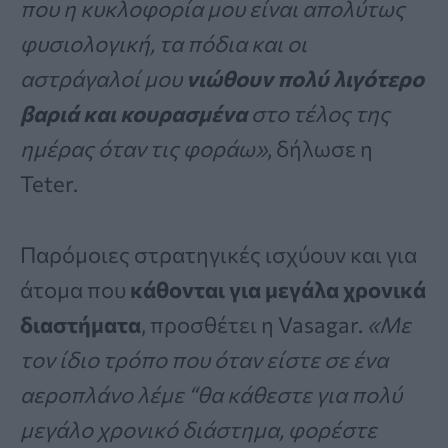
που η κυκλοφορία μου είναι απολύτως
φυσιολογική, τα πόδια και οι
αστράγαλοί μου
νιώθουν πολύ λιγότερο
βαριά και κουρασμένα
στο τέλος της
ημέρας όταν τις φοράω»
, δήλωσε η
Teter.
Παρόμοιες στρατηγικές ισχύουν και για
άτομα που
κάθονται για μεγάλα χρονικά
διαστήματα
, προσθέτει η Vasagar.
«Με
τον ίδιο τρόπο που όταν είστε σε ένα
αεροπλάνο λέμε “θα κάθεστε για πολύ
μεγάλο χρονικό διάστημα, φορέστε