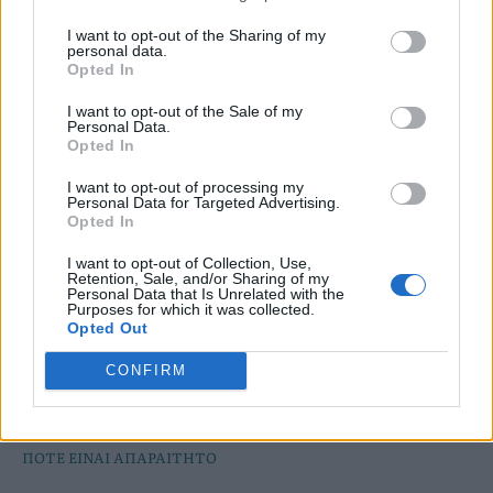
περιπτώσεις αποτελεί προειδοποιητικό σημάδι
χειραγώγησης. Ποια συμπτώματα δείχνουν ότι
I want to opt-out of the Sharing of my
personal data.
ίσως υπάρχει πρόβλημα στη σχέση;
Opted In
I want to opt-out of the Sale of my
Personal Data.
Opted In
I want to opt-out of processing my
Personal Data for Targeted Advertising.
Opted In
I want to opt-out of Collection, Use,
Retention, Sale, and/or Sharing of my
Personal Data that Is Unrelated with the
Purposes for which it was collected.
Opted Out
CONFIRM
ΠΟΤΕ ΕΙΝΑΙ ΑΠΑΡΑΙΤΗΤΟ