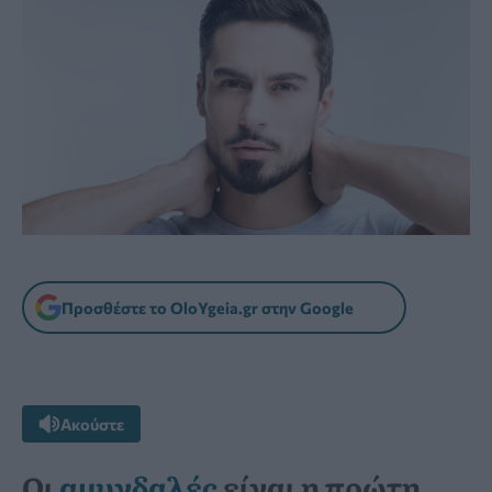
Προσθέστε το OloYgeia.gr στην Google
Ακούστε
Οι
αμυγδαλές
είναι η πρώτη