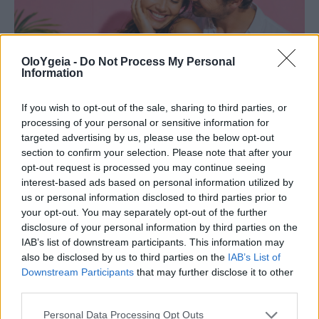
OloYgeia -
Do Not Process My Personal
Information
If you wish to opt-out of the sale, sharing to third parties, or
processing of your personal or sensitive information for
targeted advertising by us, please use the below opt-out
section to confirm your selection. Please note that after your
opt-out request is processed you may continue seeing
ΣΥΜΒΟΥΛΕΣ ΕΙΔΙΚΩΝ
interest-based ads based on personal information utilized by
us or personal information disclosed to third parties prior to
Σας βομβαρδίζει ο σύντροφος σας με
your opt-out. You may separately opt-out of the further
αγάπη; Πότε το love bombing δείχνει
disclosure of your personal information by third parties on the
IAB’s list of downstream participants. This information may
πρόβλημα
also be disclosed by us to third parties on the
IAB’s List of
Downstream Participants
that may further disclose it to other
Το love bombing μπορεί αρχικά να μοιάζει με
third parties.
έντονο ενδιαφέρον, όμως σε ορισμένες
Personal Data Processing Opt Outs