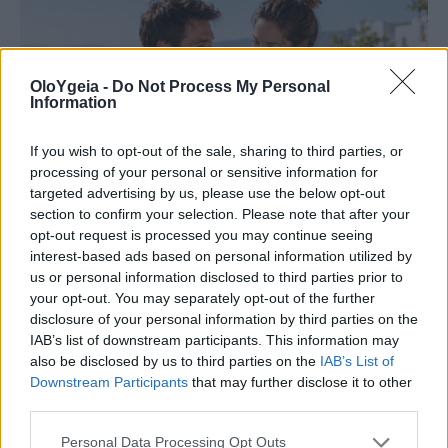
OloYgeia -
Do Not Process My Personal
Information
If you wish to opt-out of the sale, sharing to third parties, or
processing of your personal or sensitive information for
targeted advertising by us, please use the below opt-out
section to confirm your selection. Please note that after your
opt-out request is processed you may continue seeing
interest-based ads based on personal information utilized by
us or personal information disclosed to third parties prior to
ΝΕΑ ΜΕΛΕΤΗ
your opt-out. You may separately opt-out of the further
Ο αριθμός των παιδιών που έχετε
disclosure of your personal information by third parties on the
IAB’s list of downstream participants. This information may
μπορεί να δείξει πόσο θα ζήσετε – Πόσα
also be disclosed by us to third parties on the
IAB’s List of
Downstream Participants
that may further disclose it to other
παιδιά φέρνουν μακροζωία
third parties.
Νέα μελέτη εξετάζει αν ο αριθμός των παιδιών
Personal Data Processing Opt Outs