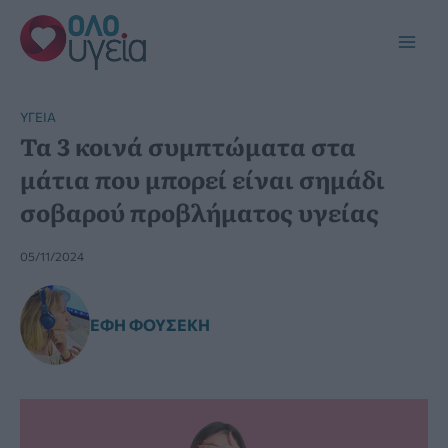
Μετάβαση
στο
Main
περιεχόμενο
Men
YΓΕΊΑ
Τα 3 κοινά συμπτώματα στα
μάτια που μπορεί είναι σημάδι
σοβαρού προβλήματος υγείας
05/11/2024
ΈΦΗ ΦΟΥΣΈΚΗ