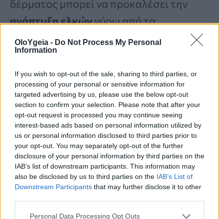
δέρματος μπορεί να προκαλέσει την
ανάπτυξη ελκών
γύρω από τα
ρουθούνια.
OloYgeia -
Do Not Process My Personal
Information
Πρώτη γραμμή θεραπείας αποτελεί η
If you wish to opt-out of the sale, sharing to third parties, or
processing of your personal or sensitive information for
φαρμακευτική αγωγή.
Αν τα
targeted advertising by us, please use the below opt-out
συμπτώματα εμμένουν ή υπάρχουν
section to confirm your selection. Please note that after your
opt-out request is processed you may continue seeing
σοβαρές παρενέργειες από τα φάρμακα,
interest-based ads based on personal information utilized by
us or personal information disclosed to third parties prior to
επιλέγονται επεμβατικές θεραπείες.
your opt-out. You may separately opt-out of the further
disclosure of your personal information by third parties on the
IAB’s list of downstream participants. This information may
also be disclosed by us to third parties on the
IAB’s List of
Downstream Participants
that may further disclose it to other
third parties.
Διαβάστε Περισσότερα
Personal Data Processing Opt Outs