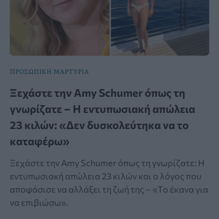
ΠΡΟΣΩΠΙΚΗ ΜΑΡΤΥΡΙΑ
Ξεχάστε την Amy Schumer όπως τη
γνωρίζατε – Η εντυπωσιακή απώλεια
23 κιλών: «Δεν δυσκολεύτηκα να το
καταφέρω»
Ξεχάστε την Amy Schumer όπως τη γνωρίζατε: Η
εντυπωσιακή απώλεια 23 κιλών και ο λόγος που
αποφάσισε να αλλάξει τη ζωή της – «Το έκανα για
να επιβιώσω».