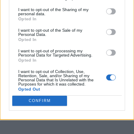
Υβριδική ρινοπλαστική: Η σύγχρονη
I want to opt-out of the Sharing of my
τεχνική χωρίς εξωτερικές τομές και με
personal data.
Opted In
ταχύτερη αποκατάσταση
I want to opt-out of the Sale of my
Personal Data.
Ρινοπλαστική με τεχνολογία Piezo: Η
Opted In
σύγχρονη μέθοδος με μεγαλύτερη
ακρίβεια και ταχύτερη αποκατάσταση
I want to opt-out of processing my
Personal Data for Targeted Advertising.
Opted In
Είναι φυσιολογικό να αναπνέουμε μόνο
I want to opt-out of Collection, Use,
από το ένα ρουθούνι; Τι είναι ο ρινικός
Retention, Sale, and/or Sharing of my
κύκλος
Personal Data that Is Unrelated with the
Purposes for which it was collected.
Opted Out
Ρινική συμφόρηση: Ποια μικρόβια που
CONFIRM
την προκαλούν και πώς να την
αντιμετωπίσετε σωστά