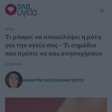
Μετάβαση
στο
Main
περιεχόμενο
Men
YΓΕΊΑ
Τι μπορεί να αποκαλύψει η μύτη
για την υγεία σας – Τι σημάδια
που πρέπει να σας ανησυχήσουν
09/09/2024
ΔΉΜΗΤΡΑ ΧΑΤΖΗΠΑΝΑΓΙΏΤΟΥ