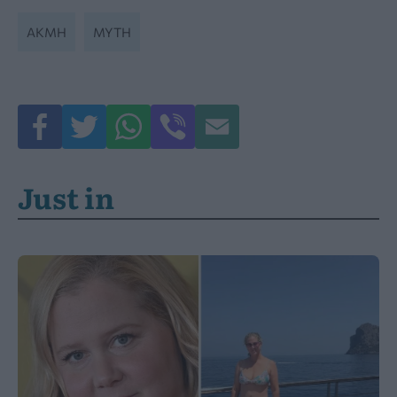
ΑΚΜΉ
ΜΎΤΗ
Just in