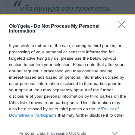
«Το άγγιγμα του προσώπου
μεταφέρει βακτήρια και
OloYgeia -
Do Not Process My Personal
λιπαρότητα, ενώ το
Information
συνεχές παίξιμο με τα
If you wish to opt-out of the sale, sharing to third parties, or
μαλλιά προκαλεί σπάσιμο.
processing of your personal or sensitive information for
targeted advertising by us, please use the below opt-out
Άφησε το δέρμα και το
section to confirm your selection. Please note that after your
τριχωτό της κεφαλής να
opt-out request is processed you may continue seeing
interest-based ads based on personal information utilized by
“αναπνεύσουν” — κράτα τα
us or personal information disclosed to third parties prior to
your opt-out. You may separately opt-out of the further
χέρια μακριά».
disclosure of your personal information by third parties on the
IAB’s list of downstream participants. This information may
also be disclosed by us to third parties on the
IAB’s List of
Downstream Participants
that may further disclose it to other
third parties.
Η τελευταία συμβουλή του Dr. Suhail
Personal Data Processing Opt Outs