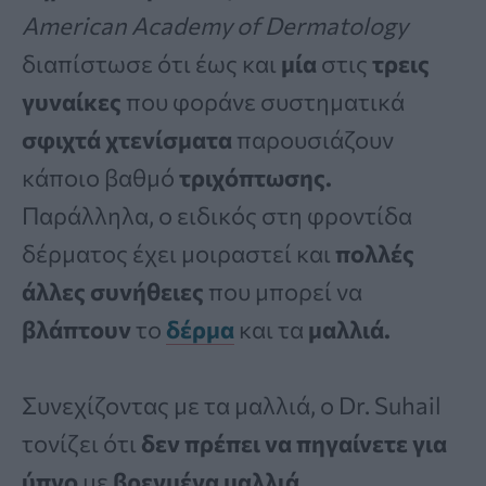
American Academy of Dermatology
διαπίστωσε ότι έως και
μία
στις
τρεις
γυναίκες
που φοράνε συστηματικά
σφιχτά χτενίσματα
παρουσιάζουν
κάποιο βαθμό
τριχόπτωσης.
Παράλληλα, ο ειδικός στη φροντίδα
δέρματος έχει μοιραστεί και
πολλές
άλλες συνήθειες
που μπορεί να
βλάπτουν
το
δέρμα
και τα
μαλλιά.
Συνεχίζοντας με τα μαλλιά, ο Dr. Suhail
τονίζει ότι
δεν πρέπει να πηγαίνετε για
ύπνο
με
βρεγμένα μαλλιά.