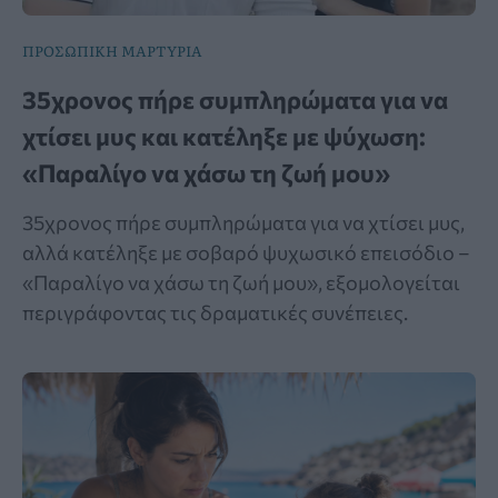
ΠΡΟΣΩΠΙΚΗ ΜΑΡΤΥΡΙΑ
35χρονος πήρε συμπληρώματα για να
χτίσει μυς και κατέληξε με ψύχωση:
«Παραλίγο να χάσω τη ζωή μου»
35χρονος πήρε συμπληρώματα για να χτίσει μυς,
αλλά κατέληξε με σοβαρό ψυχωσικό επεισόδιο –
«Παραλίγο να χάσω τη ζωή μου», εξομολογείται
περιγράφοντας τις δραματικές συνέπειες.