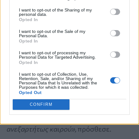
είναι να φροντίζετε να
χρησιμοποιείτε
I want to opt-out of the Sharing of my
personal data.
αντηλιακό
(SPF), ακόμη και όταν έχει
Opted In
συννεφιά.
«Οι ακτίνες UV διαπερνούν τα
I want to opt-out of the Sale of my
Personal Data.
σύννεφα και εξακολουθούν να βλάπτουν
Opted In
το δέρμα. Στην πραγματικότητα, έως και
I want to opt-out of processing my
Personal Data for Targeted Advertising.
το 80% της ακτινοβολίας UV μπορεί να
Opted In
περάσει μέσα από τη συννεφιά. Η
I want to opt-out of Collection, Use,
Retention, Sale, and/or Sharing of my
Personal Data that Is Unrelated with the
καθημερινή χρήση SPF είναι
Purposes for which it was collected.
Opted Out
αδιαπραγμάτευτη. Προστατεύει από τη
CONFIRM
γήρανση, τις δυσχρωμίες και ακόμη και
από τον καρκίνο του δέρματος —
ανεξαρτήτως καιρού»,
πρόσθεσε
.