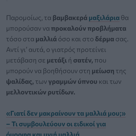
Παρομοίως, τα
βαμβακερά
μαξιλάρια
θα
μπορούσαν να
προκαλούν προβλήματα
τόσο στα
μαλλιά
όσο και στο
δέρμα
σας.
Αντί γι’ αυτά, ο γιατρός προτείνει
μετάβαση σε
μετάξι
ή
σατέν,
που
μπορούν να βοηθήσουν στη
μείωση
της
ψαλίδας,
των
γραμμών ύπνου
και των
μελλοντικών ρυτίδων.
«Γιατί δεν μακραίνουν τα μαλλιά μου;»
– Τι συμβουλεύουν οι ειδικοί για
όμορφα και υγιή μαλλιά