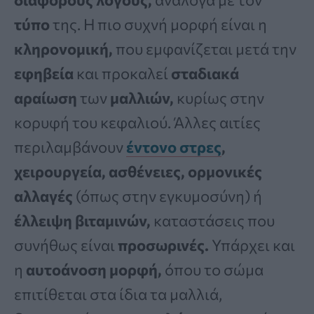
τύπο
της. Η πιο συχνή μορφή είναι η
κληρονομική,
που εμφανίζεται μετά την
εφηβεία
και προκαλεί
σταδιακά
αραίωση
των
μαλλιών,
κυρίως στην
κορυφή του κεφαλιού. Άλλες αιτίες
περιλαμβάνουν
έντονο στρες
,
χειρουργεία, ασθένειες, ορμονικές
αλλαγές
(όπως στην εγκυμοσύνη) ή
έλλειψη
βιταμινών,
καταστάσεις που
συνήθως είναι
προσωρινές.
Υπάρχει και
η
αυτοάνοση μορφή,
όπου το σώμα
επιτίθεται στα ίδια τα μαλλιά,