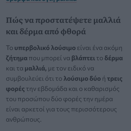
Πώς να προστατέψετε μαλλιά
και δέρμα από φθορά
Το
υπερβολικό λούσιμο
είναι ένα ακόμη
ζήτημα
που μπορεί να
βλάπτει
το
δέρμα
και τα
μαλλιά,
με τον ειδικό να
συμβουλεύει ότι το
λούσιμο
δύο
ή
τρεις
φορές
την εβδομάδα και ο καθαρισμός
του προσώπου δύο φορές την ημέρα
είναι αρκετοί για τους περισσότερους
ανθρώπους.