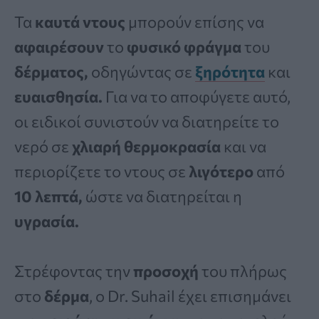
Τα
καυτά ντους
μπορούν επίσης να
αφαιρέσουν
το
φυσικό φράγμα
του
δέρματος,
οδηγώντας σε
ξηρότητα
και
ευαισθησία.
Για να το αποφύγετε αυτό,
οι ειδικοί συνιστούν να διατηρείτε το
νερό σε
χλιαρή θερμοκρασία
και να
περιορίζετε το ντους σε
λιγότερο
από
10 λεπτά,
ώστε να διατηρείται η
υγρασία.
Στρέφοντας την
προσοχή
του πλήρως
στο
δέρμα
, ο Dr. Suhail έχει επισημάνει