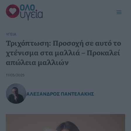
Μετάβαση
στο
Main
περιεχόμενο
Men
YΓΕΊΑ
Τριχόπτωση: Προσοχή σε αυτό το
χτένισμα στα μαλλιά – Προκαλεί
απώλεια μαλλιών
11/05/2025
ΑΛΈΞΑΝΔΡΟΣ ΠΑΝΤΕΛΆΚΗΣ