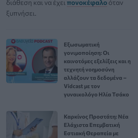
διάθεση και να έχει
πονοκέφαλο
όταν
ξυπνήσει.
Εξωσωματική
γονιμοποίηση: Οι
καινοτόμες εξελίξεις και η
τεχνητή νοημοσύνη
αλλάζουν τα δεδομένα –
Vidcast με τον
γυναικολόγο Ηλία Τσάκο
Καρκίνος Προστάτη: Νέα
Ελάχιστα Επεμβατική
Εστιακή Θεραπεία με