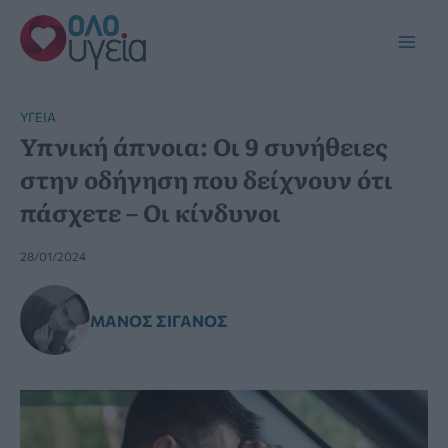
Μετάβαση
στο
Main
περιεχόμενο
Men
YΓΕΊΑ
Υπνική άπνοια: Οι 9 συνήθειες
στην οδήγηση που δείχνουν ότι
πάσχετε – Οι κίνδυνοι
28/01/2024
ΜΆΝΟΣ ΣΙΓΑΝΌΣ