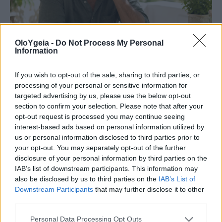
OloYgeia -
Do Not Process My Personal
Information
ΠΟΤΕ ΕΙΝΑΙ ΑΠΑΡΑΙΤΗΤΟ
If you wish to opt-out of the sale, sharing to third parties, or
processing of your personal or sensitive information for
Αυξημένη χοληστερίνη: Πότε δεν είναι
targeted advertising by us, please use the below opt-out
section to confirm your selection. Please note that after your
αναγκαία τα φάρμακα; Τι έδειξε μελέτη
opt-out request is processed you may continue seeing
interest-based ads based on personal information utilized by
Η αυξημένη χοληστερίνη δεν σημαίνει πάντα ότι
us or personal information disclosed to third parties prior to
χρειάζεται φαρμακευτική αγωγή, καθώς η
your opt-out. You may separately opt-out of the further
απόφαση βασίζεται στον συνολικό
disclosure of your personal information by third parties on the
IAB’s list of downstream participants. This information may
καρδιαγγειακό κίνδυνο και σε άλλους
also be disclosed by us to third parties on the
IAB’s List of
παράγοντες υγείας. Πότε αρκούν οι αλλαγές στον
Downstream Participants
that may further disclose it to other
τρόπο ζωής και πότε μπορεί να χρειαστεί
third parties.
θεραπεία;
Personal Data Processing Opt Outs