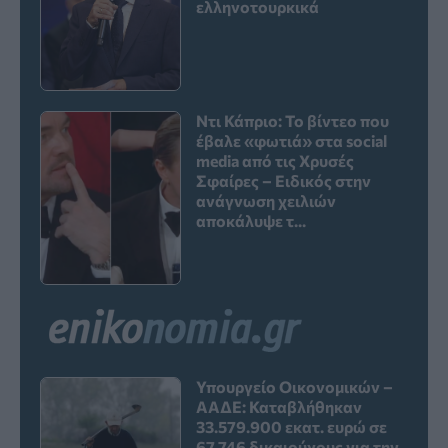
ελληνοτουρκικά
Ντι Κάπριο: Το βίντεο που
έβαλε «φωτιά» στα social
media από τις Χρυσές
Σφαίρες – Ειδικός στην
ανάγνωση χειλιών
αποκάλυψε τ...
Υπουργείο Οικονομικών –
ΑΑΔΕ: Καταβλήθηκαν
33.579.900 εκατ. ευρώ σε
67.746 δικαιούχους για την