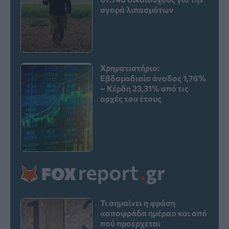
αγορά λιπασμάτων
Χρηματιστήριο:
Εβδομαδιαία άνοδος 1,76%
– Κέρδη 23,31% από τις
αρχές του έτους
Τι σημαίνει η φράση
«αποφράδα ημέρα» και από
πού προέρχεται