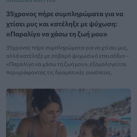
ΠΡΟΣΩΠΙΚΗ ΜΑΡΤΥΡΙΑ
35χρονος πήρε συμπληρώματα για να
χτίσει μυς και κατέληξε με ψύχωση:
«Παραλίγο να χάσω τη ζωή μου»
35χρονος πήρε συμπληρώματα για να χτίσει μυς,
αλλά κατέληξε με σοβαρό ψυχωσικό επεισόδιο –
«Παραλίγο να χάσω τη ζωή μου», εξομολογείται
περιγράφοντας τις δραματικές συνέπειες.