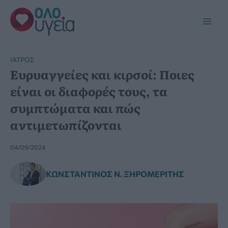
Μετάβαση
στο
Main
περιεχόμενο
Men
ΙΑΤΡΌΣ
Ευρυαγγείες και κιρσοί: Ποιες
είναι οι διαφορές τους, τα
συμπτώματα και πώς
αντιμετωπίζονται
04/09/2024
ΚΩΝΣΤΑΝΤΊΝΟΣ Ν. ΞΗΡΟΜΕΡΊΤΗΣ