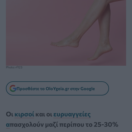
Photo: rf123
Προσθέστε το OloYgeia.gr στην Google
Οι
κιρσοί
και οι
ευρυαγγείες
α
πασχολούν μαζί περίπου το 25-30%