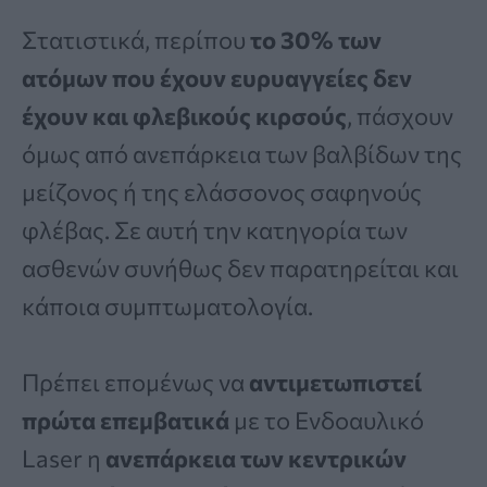
Στατιστικά, περίπου
το 30% των
ατόμων που έχουν ευρυαγγείες δεν
έχουν και φλεβικούς κιρσούς
, πάσχουν
όμως από ανεπάρκεια των βαλβίδων της
μείζονος ή της ελάσσονος σαφηνούς
φλέβας. Σε αυτή την κατηγορία των
ασθενών συνήθως δεν παρατηρείται και
κάποια συμπτωματολογία.
Πρέπει επομένως να
αντιμετωπιστεί
πρώτα επεμβατικά
με το Ενδοαυλικό
Laser η
ανεπάρκεια των κεντρικών