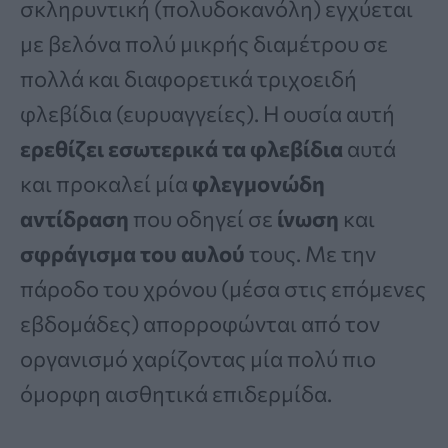
σκληρυντική (πολυδοκανόλη) εγχύεται
με βελόνα πολύ μικρής διαμέτρου σε
πολλά και διαφορετικά τριχοειδή
φλεβίδια (ευρυαγγείες). Η ουσία αυτή
ερεθίζει εσωτερικά τα φλεβίδια
αυτά
και προκαλεί μία
φλεγμονώδη
αντίδραση
που οδηγεί σε
ίνωση
και
σφράγισμα του αυλού
τους. Με την
πάροδο του χρόνου (μέσα στις επόμενες
εβδομάδες) απορροφώνται από τον
οργανισμό χαρίζοντας μία πολύ πιο
όμορφη αισθητικά επιδερμίδα.