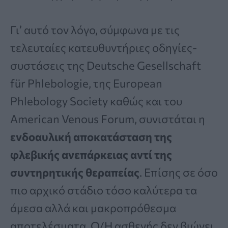
Γι’ αυτό τον λόγο, σύμφωνα με τις
τελευταίες κατευθυντήριες οδηγίες-
συστάσεις της Deutsche Gesellschaft
für Phlebologie, της European
Phlebology Society καθώς και του
American Venous Forum, συνιστάται η
ενδοαυλική αποκατάσταση της
φλεβικής ανεπάρκειας
αντί της
συντηρητικής θεραπείας
. Επίσης σε όσο
πιο αρχικό στάδιο τόσο καλύτερα τα
άμεσα αλλά και μακροπρόθεσμα
αποτελέσματα. Ο/Η ασθενής δεν βιώνει