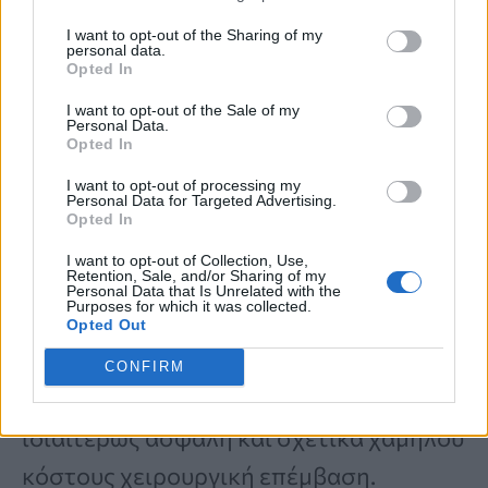
I want to opt-out of the Sharing of my
personal data.
Όσον αφορά στη χειρουργική θεραπεία
Opted In
των κιρσών που πρέπει να προηγείται, οι
I want to opt-out of the Sale of my
Personal Data.
ασθενείς θα πρέπει να γνωρίζουν ότι η
Opted In
ενδοφλεβική θεραπεία
γίνεται πλέον
I want to opt-out of processing my
Personal Data for Targeted Advertising.
εντελώς
ανώδυνα, γρήγορα, αναίμακτα
Opted In
και με άριστο λειτουργικό και αισθητικό
I want to opt-out of Collection, Use,
Retention, Sale, and/or Sharing of my
αποτέλεσμα
χάρη στη νέα γενιά του
Personal Data that Is Unrelated with the
Purposes for which it was collected.
ενδοαυλικού laser
. O ενδοαυλικός
Opted Out
αποκλεισμός της μείζονος σαφηνούς με
CONFIRM
Laser αποτελεί στις μέρες μας μία
ιδιαιτέρως ασφαλή και σχετικά χαμηλού
κόστους χειρουργική επέμβαση.