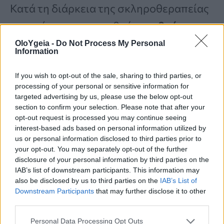
Κατά τη διάρκεια της σκληροθεραπείας
μπορεί να παρατηρηθούν
ερυθρότητα
,
μώλωπες
καθώς και
μελάγχρωση του
OloYgeia -
Do Not Process My Personal
Information
δέρματος
τα οποία και εξασθενούν με
την πάροδο του χρόνου. Απαιτείται ένας
If you wish to opt-out of the sale, sharing to third parties, or
processing of your personal or sensitive information for
αριθμός συνεδριών ανά 2-4 εβδομάδες
targeted advertising by us, please use the below opt-out
section to confirm your selection. Please note that after your
συνήθως, αν και για τον ακριβή αριθμό
opt-out request is processed you may continue seeing
των συνεδριών δεν μπορεί να γίνει
interest-based ads based on personal information utilized by
us or personal information disclosed to third parties prior to
κάποια πρόβλεψη πριν ξεκινήσει η
your opt-out. You may separately opt-out of the further
disclosure of your personal information by third parties on the
διαδικασία.
IAB’s list of downstream participants. This information may
also be disclosed by us to third parties on the
IAB’s List of
Downstream Participants
that may further disclose it to other
Ελάχιστα επεμβατική
third parties.
θεραπεία των κιρσών
Personal Data Processing Opt Outs