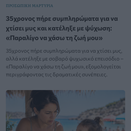
ΠΡΟΣΩΠΙΚΗ ΜΑΡΤΥΡΙΑ
35χρονος πήρε συμπληρώματα για να
χτίσει μυς και κατέληξε με ψύχωση:
«Παραλίγο να χάσω τη ζωή μου»
35χρονος πήρε συμπληρώματα για να χτίσει μυς,
αλλά κατέληξε με σοβαρό ψυχωσικό επεισόδιο –
«Παραλίγο να χάσω τη ζωή μου», εξομολογείται
περιγράφοντας τις δραματικές συνέπειες.