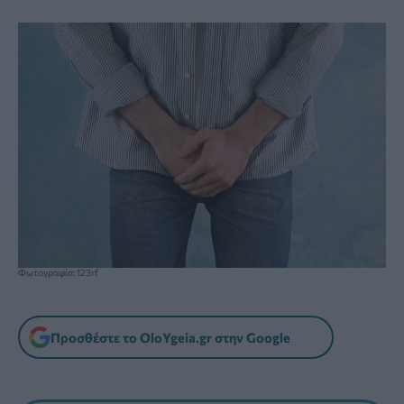
Φωτογραφία: 123rf
Προσθέστε το OloYgeia.gr στην Google