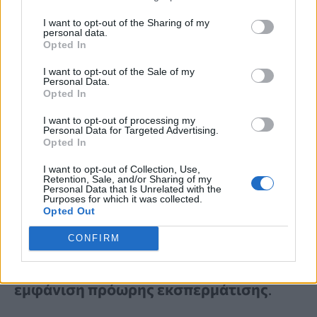
επηρεάζουν τόσο τη στυτική
I want to opt-out of the Sharing of my
personal data.
δυσλειτουργία όσο και την πρόωρη
Opted In
εκσπερμάτιση. Η τελευταία μπορεί να
I want to opt-out of the Sale of my
Personal Data.
οδηγήσει σε
μη ικανοποιητικές
Opted In
σεξουαλικές σχέσεις
, να αυξήσει το
I want to opt-out of processing my
Personal Data for Targeted Advertising.
σεξουαλικό στρες
και το
άγχος
και να
Opted In
επηρεάσει τη στυτική λειτουργία. Η
I want to opt-out of Collection, Use,
Retention, Sale, and/or Sharing of my
στυτική δυσλειτουργία από την άλλη
Personal Data that Is Unrelated with the
Purposes for which it was collected.
Opted Out
προκαλεί
σεξουαλικό άγχος
και
ένταση
που με τη σειρά του επηρεάζει τον
CONFIRM
έλεγχο της εκσπερμάτισης
και την
εμφάνιση πρόωρης εκσπερμάτισης
.