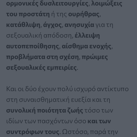
ορμονικές δυσλειτουργίες
,
λοιμώξεις
του προστάτη
ή της
ουρήθρας
,
κατάθλιψη
,
άγχος
,
ανησυχία
για τη
σεξουαλική απόδοση,
έλλειψη
αυτοπεποίθησης
,
αίσθημα ενοχής
,
προβλήματα στη σχέση
,
πρώιμες
σεξουαλικές εμπειρίες
.
Και οι δύο έχουν πολύ ισχυρό αντίκτυπο
στη συναισθηματική ευεξία και τη
συνολική ποιότητα ζωής
τόσο των
ιδίων των πασχόντων όσο
και των
συντρόφων τους
. Ωστόσο, παρά την