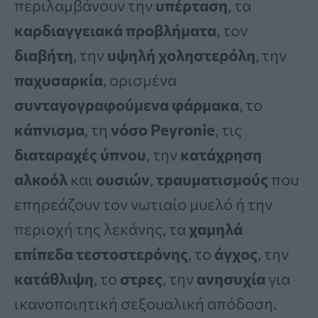
περιλαμβάνουν την
υπέρταση
, τα
καρδιαγγειακά προβλήματα
, τον
διαβήτη
, την
υψηλή χοληστερόλη
, την
παχυσαρκία
, ορισμένα
συνταγογραφούμενα φάρμακα
, το
κάπνισμα
, τη
νόσο Peyronie
, τις
διαταραχές ύπνου
, την
κατάχρηση
αλκοόλ
και
ουσιών
,
τραυματισμούς
που
επηρεάζουν τον νωτιαίο μυελό ή την
περιοχή της λεκάνης, τα
χαμηλά
επίπεδα τεστοστερόνης
, το
άγχος
, την
κατάθλιψη
, το
στρες
, την
ανησυχία
για
ικανοποιητική σεξουαλική απόδοση.