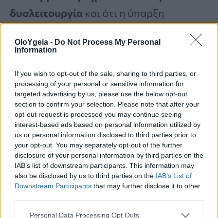
δυσλειτουργία
και ότι η ύπαρξη
στυτικής δυσλειτουργίας αυξάνει την
OloYgeia -
Do Not Process My Personal
πιθανότητα εμφάνισης πρόωρης
Information
εκσπερμάτισης
4-11 φορές
.
If you wish to opt-out of the sale, sharing to third parties, or
processing of your personal or sensitive information for
targeted advertising by us, please use the below opt-out
Ένας στους τέσσερις άνδρες είναι
section to confirm your selection. Please note that after your
εθισμένος στο πορνό και δηλώνει ότι
opt-out request is processed you may continue seeing
interest-based ads based on personal information utilized by
δεν μπορεί να σταματήσει – Τι προκαλεί
us or personal information disclosed to third parties prior to
your opt-out. You may separately opt-out of the further
αυτό στις σχέσεις του
disclosure of your personal information by third parties on the
IAB’s list of downstream participants. This information may
also be disclosed by us to third parties on the
IAB’s List of
Οι επιπτώσεις
Downstream Participants
that may further disclose it to other
third parties.
Οι
ψυχοκοινωνικοί παράγοντες
Personal Data Processing Opt Outs