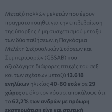
Μεταξύ πολλών μελετών που έχουν
πραγματοποιηθεί για την επιβεβαίωση
της ύπαρξης ή μη συσχετισμού μεταξύ
των δύο παθήσεων, η Παγκόσμια
Μελέτη Σεξουαλικών Στάσεων και
Συμπεριφορών (GSSAB) που
αξιολόγησε διάφορες πτυχές του σεξ
και των σχέσεων μεταξύ
13.618
ενηλίκων
ηλικίας
40-80 ετών
σε
29
χώρες
σε όλο τον κόσμο, αποκάλυψε ότι
το
62,2% των ανδρών με πρόωρη
εκσπερμάτιση είχε και στυτική