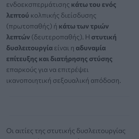
ενδοεκσπερμάτισης
κάτω του ενός
λεπτού
κολπικής διείσδυσης
(πρωτοπαθής) ή
κάτω των τριών
λεπτών
(δευτεροπαθής). Η
στυτική
δυσλειτουργία
είναι η
αδυναμία
επίτευξης και διατήρησης στύσης
επαρκούς για να επιτρέψει
ικανοποιητική σεξουαλική απόδοση.
Oι αιτίες της στυτικής δυσλειτουργίας