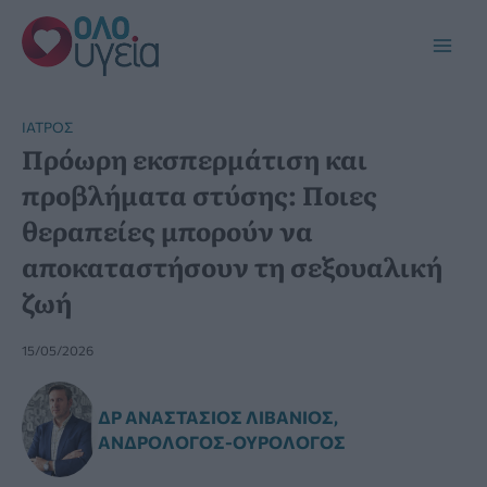
Μετάβαση
στο
Main
περιεχόμενο
Men
ΙΑΤΡΌΣ
Πρόωρη εκσπερμάτιση και
προβλήματα στύσης: Ποιες
θεραπείες μπορούν να
αποκαταστήσουν τη σεξουαλική
ζωή
15/05/2026
ΔΡ ΑΝΑΣΤΆΣΙΟΣ ΛΙΒΆΝΙΟΣ,
ΑΝΔΡΟΛΌΓΟΣ-ΟΥΡΟΛΌΓΟΣ