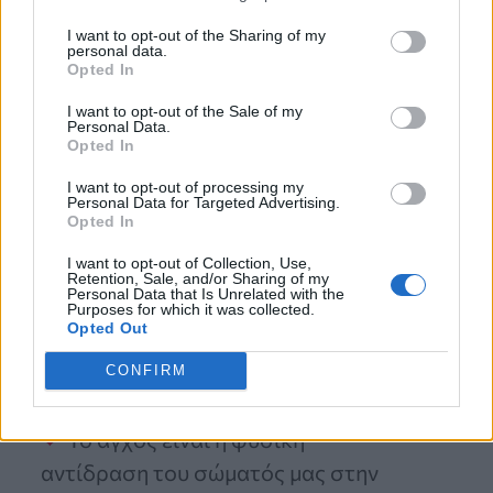
θα τους υποστηρίξετε ανεξάρτητα από
I want to opt-out of the Sharing of my
το αποτέλεσμα μπορεί επίσης να
personal data.
Opted In
βοηθήσει στην ανακούφιση του άγχους.
I want to opt-out of the Sale of my
Η εξάσκηση της ενσυνειδητότητας και
Personal Data.
Opted In
της θετικής σκέψης παίζει σημαντικό
I want to opt-out of processing my
ρόλο στο να τους κάνει να νιώθουν
Personal Data for Targeted Advertising.
Opted In
υποστήριξη πιο χαλαροί τις ημέρες των
I want to opt-out of Collection, Use,
εξετάσεων
», καταλήγει η ειδικός.
Retention, Sale, and/or Sharing of my
Personal Data that Is Unrelated with the
Purposes for which it was collected.
Opted Out
CONFIRM
Το άρθρο συνοπτικά
Το άγχος είναι η φυσική
αντίδραση του σώματός μας στην