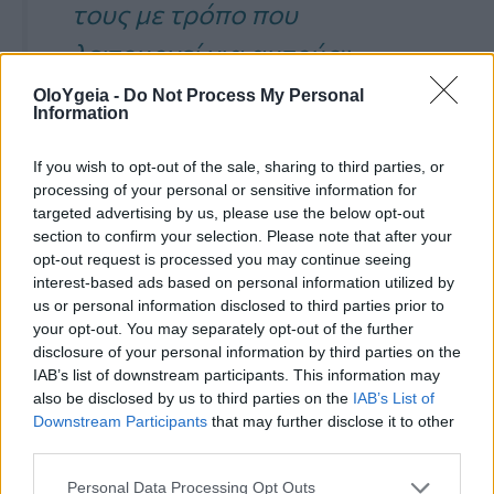
τους με τρόπο που
λειτουργεί για αυτούς».
OloYgeia -
Do Not Process My Personal
Information
If you wish to opt-out of the sale, sharing to third parties, or
processing of your personal or sensitive information for
Ο
εγκέφαλός μας είναι έτσι
targeted advertising by us, please use the below opt-out
«καλωδιωμένος» ώστε να μας
section to confirm your selection. Please note that after your
opt-out request is processed you may continue seeing
προστατεύει από το χειρότερο
interest-based ads based on personal information utilized by
us or personal information disclosed to third parties prior to
αποτέλεσμα
, γι’ αυτό μπορεί να
your opt-out. You may separately opt-out of the further
σκεφτόμαστε υπερβολικά ή να
disclosure of your personal information by third parties on the
IAB’s list of downstream participants. This information may
αγχωνόμαστε στην ιδέα της αποτυχίας.
also be disclosed by us to third parties on the
IAB’s List of
Downstream Participants
that may further disclose it to other
third parties.
«
Το να τους καθησυχάσετε λέγοντας ότι
Personal Data Processing Opt Outs