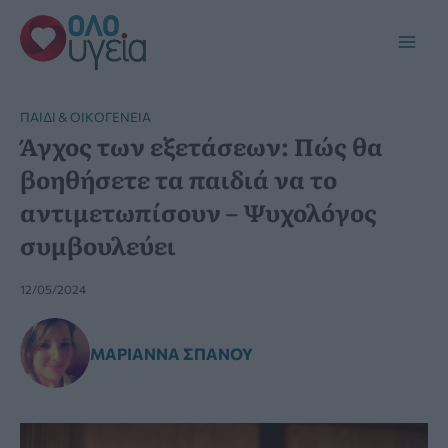
Μετάβαση
στο
Main
περιεχόμενο
Men
ΠΑΙΔΊ & ΟΙΚΟΓΈΝΕΙΑ
Άγχος των εξετάσεων: Πώς θα
βοηθήσετε τα παιδιά να το
αντιμετωπίσουν – Ψυχολόγος
συμβουλεύει
12/05/2024
ΜΑΡΙΆΝΝΑ ΣΠΑΝΟΎ