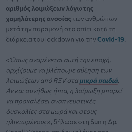
αριθμός λοιμώξεων λόγω της
χαμηλότερης ανοσίας
των ανθρώπων
μετά την παραμονή στο σπίτι κατά τη
διάρκεια του lockdown για την
Covid-19
.
«
Όπως αναμένεται αυτή την εποχή,
αρχίζουμε να βλέπουμε αύξηση των
λοιμώξεων από RSV στα
μικρά παιδιά
.
Αν και συνήθως ήπια, η λοίμωξη μπορεί
να προκαλέσει αναπνευστικές
δυσκολίες στα μωρά και στους
ηλικιωμένους
», δήλωσε στη Sun η Δρ.
Conall Watson, επιδημιολόγος στο