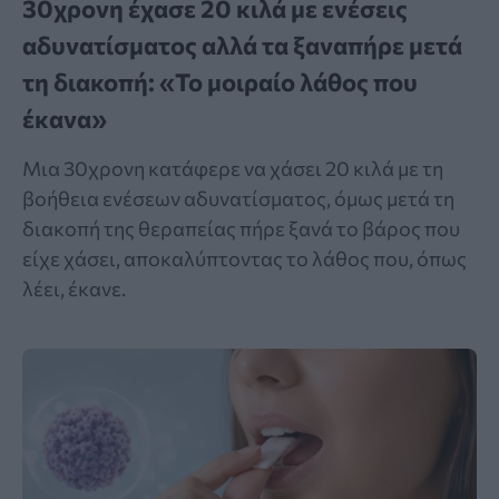
30χρονη έχασε 20 κιλά με ενέσεις
αδυνατίσματος αλλά τα ξαναπήρε μετά
τη διακοπή: «Το μοιραίο λάθος που
έκανα»
Μια 30χρονη κατάφερε να χάσει 20 κιλά με τη
βοήθεια ενέσεων αδυνατίσματος, όμως μετά τη
διακοπή της θεραπείας πήρε ξανά το βάρος που
είχε χάσει, αποκαλύπτοντας το λάθος που, όπως
λέει, έκανε.