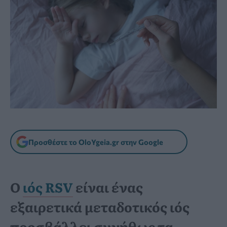
Προσθέστε το OloYgeia.gr στην Google
Ο
ιός RSV
είναι ένας
εξαιρετικά μεταδοτικός ιός
προσβάλλει συνήθως τα