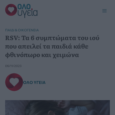
Μετάβαση
στο
Main
περιεχόμενο
Men
ΠΑΙΔΊ & ΟΙΚΟΓΈΝΕΙΑ
RSV: Τα 6 συμπτώματα του ιού
που απειλεί τα παιδιά κάθε
φθινόπωρο και χειμώνα
06/11/2023
ΌΛΟ ΥΓΕΊΑ