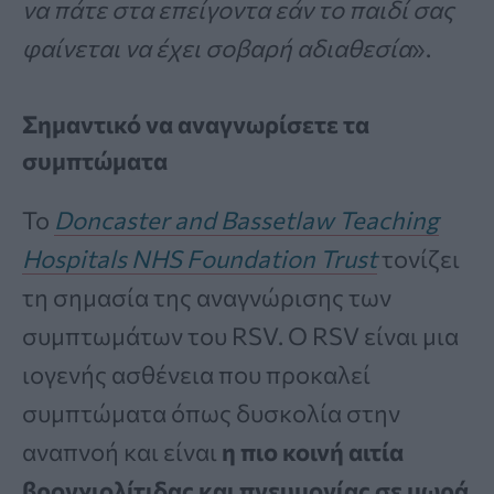
να πάτε στα επείγοντα εάν το παιδί σας
φαίνεται να έχει σοβαρή αδιαθεσία
».
Σημαντικό να αναγνωρίσετε τα
συμπτώματα
Το
Doncaster and Bassetlaw Teaching
Hospitals NHS Foundation Trust
τονίζει
τη σημασία της αναγνώρισης των
συμπτωμάτων του RSV. Ο RSV είναι μια
ιογενής ασθένεια που προκαλεί
συμπτώματα όπως δυσκολία στην
αναπνοή και είναι
η πιο κοινή αιτία
βρογχιολίτιδας και πνευμονίας σε μωρά