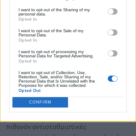
επεμβαίνουν είναι ο
ΩΡΛ
και ο
I want to opt-out of the Sharing of my
personal data.
λογοθεραπευτής
, οι οποίοι καλό είναι να
Opted In
είναι ειδικευμένοι στην παθολογία της
I want to opt-out of the Sale of my
Personal Data.
φωνής ή να έχουν εκπαιδευτεί σε
Opted In
κάποιες μεθόδους αποκατάστασης
I want to opt-out of processing my
Personal Data for Targeted Advertising.
διαταραχών της φωνής.
Opted In
I want to opt-out of Collection, Use,
Retention, Sale, and/or Sharing of my
Personal Data that Is Unrelated with the
Ο λογοθεραπευτής
μπορεί να κρίνει αν
Purposes for which it was collected.
Opted Out
το παιδί χρειάζεται συμβουλευτική από
CONFIRM
ψυχολόγο, εργοθεραπεία ή
φυσικοθεραπεία για να εντοπίσουν
πιθανόν αντισταθμιστικές