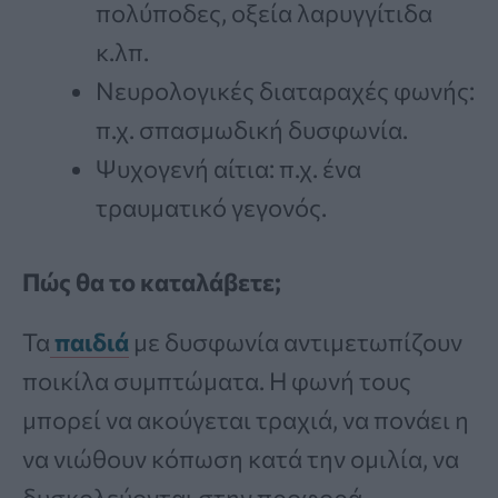
πολύποδες, οξεία λαρυγγίτιδα
κ.λπ.
Νευρολογικές διαταραχές φωνής:
π.χ. σπασμωδική δυσφωνία.
Ψυχογενή αίτια: π.χ. ένα
τραυματικό γεγονός.
Πώς θα το καταλάβετε;
Τα
παιδιά
με δυσφωνία αντιμετωπίζουν
ποικίλα συμπτώματα. Η φωνή τους
μπορεί να ακούγεται τραχιά, να πονάει η
να νιώθουν κόπωση κατά την ομιλία, να
δυσκολεύονται στην προφορά