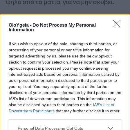
ψηλά από τα μάτια, για να μην σκύβει.
10. Αγοράστε ένα υποπόδιο
ή ζητήστε
OloYgeia -
Do Not Process My Personal
Information
του να ακουμπάει τα πόδια στο έδαφος,
όταν μελετάει.
If you wish to opt-out of the sale, sharing to third parties, or
processing of your personal or sensitive information for
targeted advertising by us, please use the below opt-out
Που να απευθυνθείτε;
section to confirm your selection. Please note that after your
opt-out request is processed you may continue seeing
interest-based ads based on personal information utilized by
Όταν ένα παιδί έχει δυσφωνία είναι
us or personal information disclosed to third parties prior to
your opt-out. You may separately opt-out of the further
απαραίτητη η
διεπιστημονική ομάδα
disclosure of your personal information by third parties on the
φωνής
για να διαπιστωθεί το είδος και
IAB’s list of downstream participants. This information may
also be disclosed by us to third parties on the
IAB’s List of
το μέγεθος της δυσφωνίας και να
Downstream Participants
that may further disclose it to other
third parties.
αποκλειστεί το ενδεχόμενο κάποιας
οργανικής πάθησης. Αυτοί που αρχικά
Personal Data Processing Opt Outs