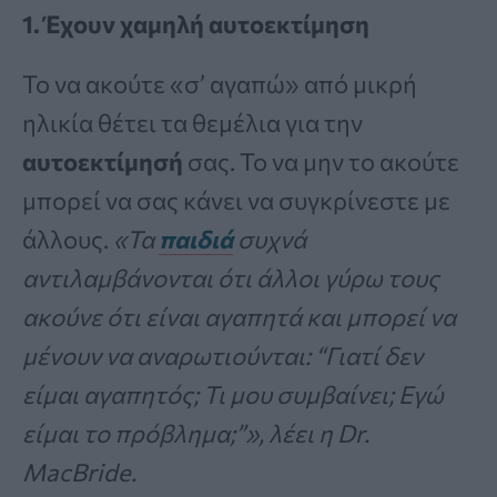
1. Έχουν χαμηλή αυτοεκτίμηση
Το να ακούτε «σ’ αγαπώ» από μικρή
ηλικία θέτει τα θεμέλια για την
αυτοεκτίμησή
σας. Το να μην το ακούτε
μπορεί να σας κάνει να συγκρίνεστε με
άλλους.
«Τα
παιδιά
συχνά
αντιλαμβάνονται ότι άλλοι γύρω τους
ακούνε ότι είναι αγαπητά και μπορεί να
μένουν να αναρωτιούνται: “Γιατί δεν
είμαι αγαπητός; Τι μου συμβαίνει; Εγώ
είμαι το πρόβλημα;”», λέει η Dr.
MacBride.