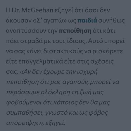
Η Dr. McGeehan εξηγεί ότι όσοι δεν
άκουσαν «Σ’ αγαπώ» ως
παιδιά
συνήθως
αναπτύσσουν την
πεποίθηση
ότι κάτι
πάει στραβά με τους ίδιους. Αυτό μπορεί
να σας κάνει διστακτικούς να ρισκάρετε
είτε επαγγελματικά είτε στις σχέσεις
σας.
«Αν δεν έχουμε την ισχυρή
πεποίθηση ότι μας αγαπούν, μπορεί να
περάσουμε ολόκληρη τη ζωή μας
φοβούμενοι ότι κάποιος δεν θα μας
συμπαθήσει, γνωστό και ως φόβος
απόρριψης», εξηγεί.