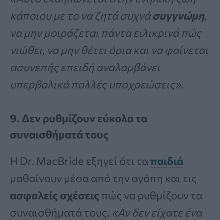
κάποιου με το να ζητά συχνά
συγγνώμη
,
να μην μοιράζεται πάντα ειλικρινά πώς
νιώθει, να μην θέτει όρια και να φαίνεται
ασυνεπής επειδή αναλαμβάνει
υπερβολικά πολλές υποχρεώσεις».
9. Δεν ρυθμίζουν εύκολα τα
συναισθήματά τους
Η Dr. MacBride εξηγεί ότι τα
παιδιά
μαθαίνουν μέσα από την αγάπη και τις
ασφαλείς σχέσεις
πώς να ρυθμίζουν τα
συναισθήματά τους.
«Αν δεν είχατε ένα