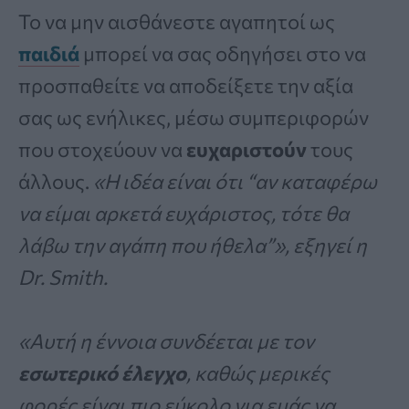
Το να μην αισθάνεστε αγαπητοί ως
παιδιά
μπορεί να σας οδηγήσει στο να
προσπαθείτε να αποδείξετε την αξία
σας ως ενήλικες, μέσω συμπεριφορών
που στοχεύουν να
ευχαριστούν
τους
άλλους.
«Η ιδέα είναι ότι “αν καταφέρω
να είμαι αρκετά ευχάριστος, τότε θα
λάβω την αγάπη που ήθελα”», εξηγεί η
Dr. Smith.
«Αυτή η έννοια συνδέεται με τον
εσωτερικό έλεγχο
, καθώς μερικές
φορές είναι πιο εύκολο για εμάς να