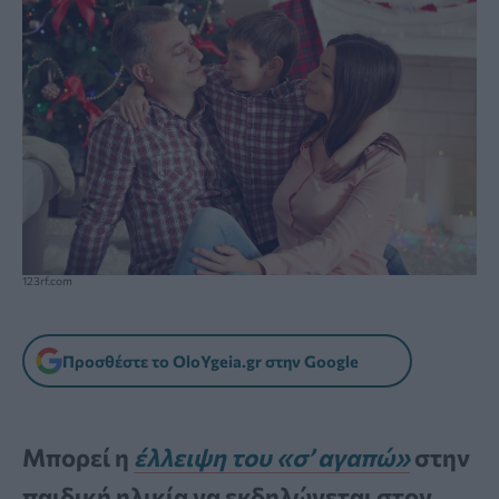
123rf.com
Προσθέστε το OloYgeia.gr στην Google
Μπορεί η
έλλειψη του «σ’ αγαπώ»
στην
παιδική ηλικία να εκδηλώνεται στον