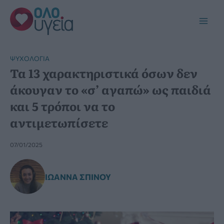
Μετάβαση
στο
Main
περιεχόμενο
Men
ΨΥΧΟΛΟΓΊΑ
Τα 13 χαρακτηριστικά όσων δεν
άκουγαν το «σ’ αγαπώ» ως παιδιά
και 5 τρόποι να το
αντιμετωπίσετε
07/01/2025
ΙΩΆΝΝΑ ΣΠΊΝΟΥ