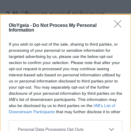
2. Νιώθουν τη συνεχή ανάγκη για
επιβεβαίωση
OloYgeia -
Do Not Process My Personal
Information
Μπορεί να νιώθετε ανασφάλεια για τον
If you wish to opt-out of the sale, sharing to third parties, or
εαυτό σας και τις σχέσεις σας, επειδή
processing of your personal or sensitive information for
targeted advertising by us, please use the below opt-out
δεν αισθάνεστε ότι σας εκτιμούν, εξηγεί
section to confirm your selection. Please note that after your
η
Dr. Brandy Smith, Ph.D.
, ψυχολόγος
opt-out request is processed you may continue seeing
interest-based ads based on personal information utilized by
στο
Thriveworks
.
«Αυτό μπορεί να
us or personal information disclosed to third parties prior to
your opt-out. You may separately opt-out of the further
εκδηλωθεί με την αναζήτηση
disclosure of your personal information by third parties on the
επιβεβαίωσης από άλλους, μέσω
IAB’s list of downstream participants. This information may
also be disclosed by us to third parties on the
IAB’s List of
ερωτήσεων που σχετίζονται με την αξία
Downstream Participants
that may further disclose it to other
third parties.
και τη σημασία σας για αυτούς», εξηγεί.
Personal Data Processing Opt Outs