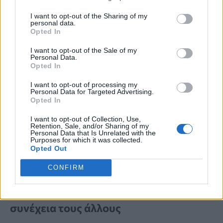
«Παρόλο που όλοι επωφελούμαστε από
I want to opt-out of the Sharing of my
personal data.
Opted In
την
επιβεβαίωση
, το επίπεδο
ανασφάλειας μπορεί να εκδηλωθεί με
I want to opt-out of the Sale of my
Personal Data.
Opted In
φαινομενικά ασταμάτητες ερωτήσεις
I want to opt-out of processing my
για επιβεβαίωση και με την αίσθηση από
Personal Data for Targeted Advertising.
Opted In
τον άνθρωπο που προσφέρει αυτή την
I want to opt-out of Collection, Use,
επιβεβαίωση ότι τίποτα δεν είναι
Retention, Sale, and/or Sharing of my
Personal Data that Is Unrelated with the
αρκετό για να σας κάνει να νιώσετε
Purposes for which it was collected.
Opted Out
ασφάλεια».
CONFIRM
3. Έχουν την τάση να ευχαριστούν
συνέχεια τους άλλους