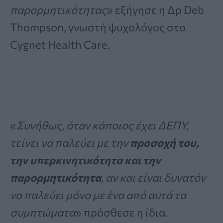
παρορμητικότητας
» εξήγησε η Δρ Deb
Thompson, γνωστή ψυχολόγος στο
Cygnet Health Care.
«
Συνήθως, όταν κάποιος έχει ΔΕΠΥ,
τείνει να παλεύει με την
προσοχή του,
την υπερκινητικότητα και την
παρορμητικότητα
, αν και είναι δυνατόν
να παλεύει μόνο με ένα από αυτά τα
συμπτώματα
» πρόσθεσε η ίδια.