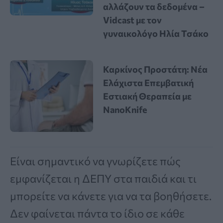
αλλάζουν τα δεδομένα –
Vidcast με τον
γυναικολόγο Ηλία Τσάκο
Καρκίνος Προστάτη: Νέα
Ελάχιστα Επεμβατική
Εστιακή Θεραπεία με
NanoKnife
Είναι σημαντικό να γνωρίζετε πώς
εμφανίζεται η ΔΕΠΥ στα παιδιά και τι
μπορείτε να κάνετε για να τα βοηθήσετε.
Δεν φαίνεται πάντα το ίδιο σε κάθε