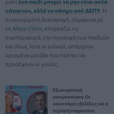
γιατί
ένα παιδί μπορεί να μην είναι απλά
«άτακτο», αλλά να πάσχει από ΔΕΠΥ
. Η
συγκεκριμένη διαταραχή, σύμφωνα με
τη
Mayo Clinic
, επηρεάζει τη
συμπεριφορά, την προσοχή των παιδιών
και όπως λένε οι ειδικοί, υπάρχουν
ορισμένα μοτίβα που πρέπει να
προσέχουν οι γονείς.
Εξωσωματική
γονιμοποίηση: Οι
καινοτόμες εξελίξεις και η
τεχνητή νοημοσύνη