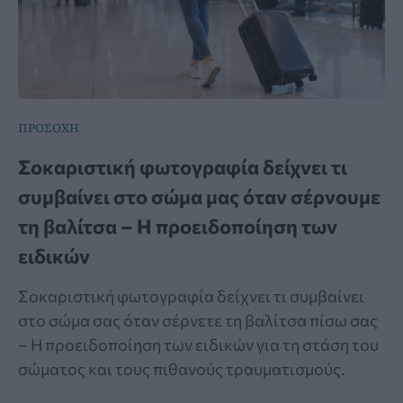
ΠΡΟΣΟΧΗ
Σοκαριστική φωτογραφία δείχνει τι
συμβαίνει στο σώμα μας όταν σέρνουμε
τη βαλίτσα – Η προειδοποίηση των
ειδικών
Σοκαριστική φωτογραφία δείχνει τι συμβαίνει
στο σώμα σας όταν σέρνετε τη βαλίτσα πίσω σας
– Η προειδοποίηση των ειδικών για τη στάση του
σώματος και τους πιθανούς τραυματισμούς.