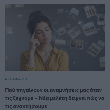
ΝΕΑ ΜΕΛΕΤΗ
Πού πηγαίνουν οι αναμνήσεις μας όταν
τις ξεχνάμε – Νέα μελέτη δείχνει πώς να
τις ανακτήσουμε