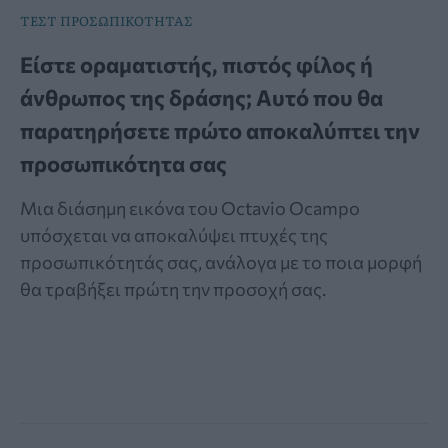
ΤΕΣΤ ΠΡΟΣΩΠΙΚΟΤΗΤΑΣ
Είστε οραματιστής, πιστός φίλος ή
άνθρωπος της δράσης; Αυτό που θα
παρατηρήσετε πρώτο αποκαλύπτει την
προσωπικότητα σας
Μια διάσημη εικόνα του Octavio Ocampo
υπόσχεται να αποκαλύψει πτυχές της
προσωπικότητάς σας, ανάλογα με το ποια μορφή
θα τραβήξει πρώτη την προσοχή σας.