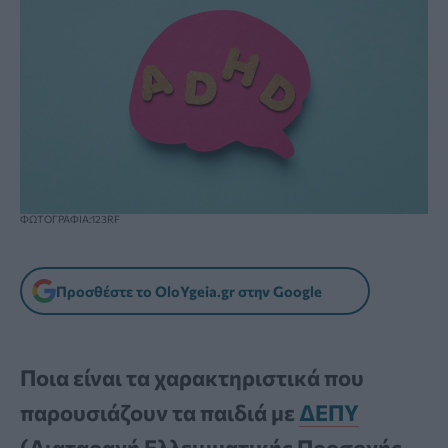
ΦΩΤΟΓΡΑΦΙΑ:123RF
Προσθέστε το OloYgeia.gr στην Google
Ποια είναι τα χαρακτηριστικά που
παρουσιάζουν τα παιδιά με
ΔΕΠΥ
(Διαταραχή Ελλειμματικής Προσοχής