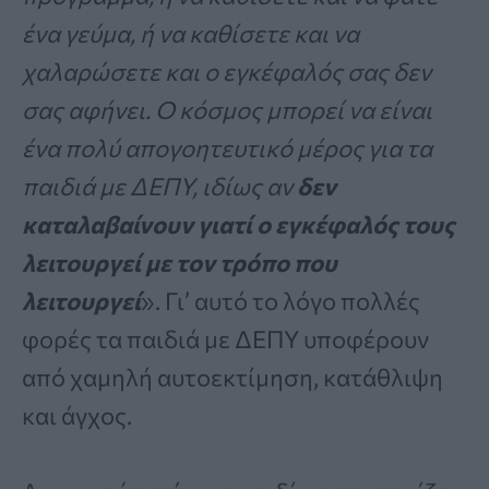
ένα γεύμα, ή να καθίσετε και να
χαλαρώσετε και ο εγκέφαλός σας δεν
σας αφήνει. Ο κόσμος μπορεί να είναι
ένα πολύ απογοητευτικό μέρος για τα
παιδιά με ΔΕΠΥ, ιδίως αν
δεν
καταλαβαίνουν γιατί ο εγκέφαλός τους
λειτουργεί με τον τρόπο που
λειτουργεί
». Γι’ αυτό το λόγο πολλές
φορές τα παιδιά με ΔΕΠΥ υποφέρουν
από χαμηλή αυτοεκτίμηση, κατάθλιψη
και άγχος.