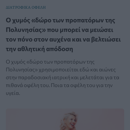
ΔΙΑΤΡΟΦΙΚΑ ΟΦΕΛΗ
Ο χυμός «δώρο των προπατόρων της
Πολυνησίας» που μπορεί να μειώσει
τον πόνο στον αυχένα και να βελτιώσει
την αθλητική απόδοση
Ο χυμός «δώρο των προπατόρων της
Πολυνησίας» χρησιμοποιείται εδώ και αιώνες
στην παραδοσιακή ιατρική και μελετάται για τα
πιθανά οφέλη του. Ποια τα οφέλη του για την
υγεία.