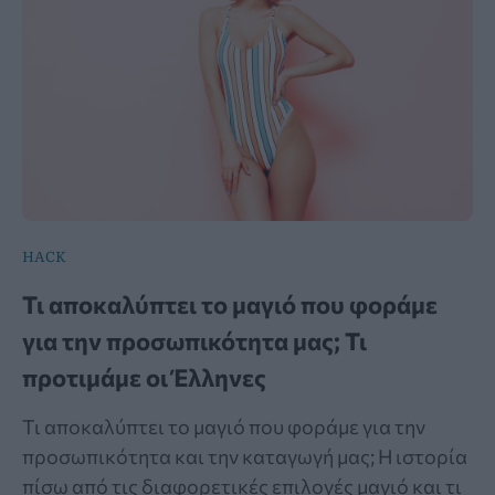
HACK
Τι αποκαλύπτει το μαγιό που φοράμε
για την προσωπικότητα μας; Τι
προτιμάμε οι Έλληνες
Τι αποκαλύπτει το μαγιό που φοράμε για την
προσωπικότητα και την καταγωγή μας; Η ιστορία
πίσω από τις διαφορετικές επιλογές μαγιό και τι