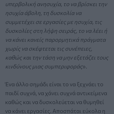
υπερβολική ανησυχία, το να βρίσκει την
ησυχία άβολη, τη δυσκολία να
συμμετέχει σε εργασίες με ησυχία, τις
δυσκολίες στη λήψη σειράς, το να λέει ή
να κάνει κανείς παρορμητικά πράγματα
χωρίς να σκέφτεται τις συνέπειες,
καθώς και την τάση να μην εξετάζει τους
κινδύνους μιας συμπεριφοράς
».
Ένα άλλο σημάδι είναι το να ξεχνάει το
παιδί συχνά, να χάνει συχνά αντικείμενα
καθώς και να δυσκολεύεται να θυμηθεί
να κάνει εργασίες. Αποσπάται εύκολα η