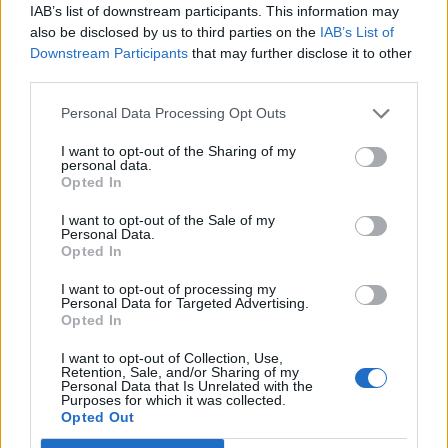
IAB’s list of downstream participants. This information may
το μεταβολισμό – Το κόλπο για να το
also be disclosed by us to third parties on the
IAB’s List of
πετύχετε
Downstream Participants
that may further disclose it to other
third parties.
Οι υδατάνθρακες μπορούν να ενεργοποιήσουν το
Personal Data Processing Opt Outs
μεταβολισμό μας και να βοηθήσουν να χάσουμε κιλά !
Αρκεί να τους μετατρέψουμε σε ανθεκτικό άμυλο, το
I want to opt-out of the Sharing of my
personal data.
οποίο συμβάλει στην υγεία του εντέρου. Παράλληλα,
Opted In
βοηθά στην απώλεια βάρους και στην πρόληψη
ασθενειών.
I want to opt-out of the Sale of my
Personal Data.
Opted In
I want to opt-out of processing my
Personal Data for Targeted Advertising.
Opted In
I want to opt-out of Collection, Use,
Retention, Sale, and/or Sharing of my
Personal Data that Is Unrelated with the
Purposes for which it was collected.
Opted Out