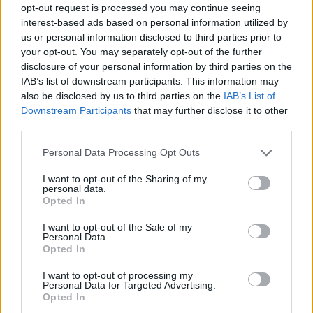
opt-out request is processed you may continue seeing
interest-based ads based on personal information utilized by
ΚΑΤΑΡΓΗΣΗ CLAWBACK
us or personal information disclosed to third parties prior to
your opt-out. You may separately opt-out of the further
Συζήτηση στη Βουλή για τις συνέπειες
disclosure of your personal information by third parties on the
του claw back ζητούν οι Φορείς ΠΦΥ
IAB’s list of downstream participants. This information may
also be disclosed by us to third parties on the
IAB’s List of
Downstream Participants
that may further disclose it to other
Το Συντονιστικό Όργανο Φορέων Πρωτοβάθμιας
third parties.
Φροντίδας Υγείας (ΠΦΥ), ζητά την κατάργηση του
αναχρονιστικού και άδικου μέτρου του claw back.
Personal Data Processing Opt Outs
I want to opt-out of the Sharing of my
personal data.
Opted In
I want to opt-out of the Sale of my
Personal Data.
Opted In
I want to opt-out of processing my
Personal Data for Targeted Advertising.
Opted In