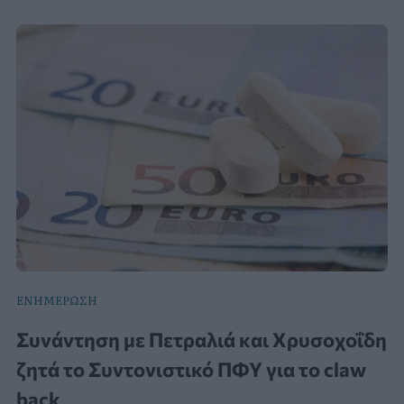
ΕΝΗΜΕΡΩΣΗ
Συνάντηση με Πετραλιά και Χρυσοχοΐδη
ζητά το Συντονιστικό ΠΦΥ για το claw
back