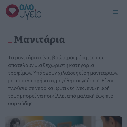
Μετάβαση
στο
Main
περιεχόμενο
Men
Μανιτάρια
Τα μανιτάρια είναι βρώσιμοι μύκητες που
αποτελούν μια ξεχωριστή κατηγορία
τροφίμων. Υπάρχουν χιλιάδες είδη μανιταριών,
με ποικίλα σχήματα, μεγέθη και γεύσεις. Είναι
πλούσια σε νερό και φυτικές ίνες, ενώ η υφή
τους μπορεί να ποικίλλει από μαλακή έως πιο
σαρκώδης.