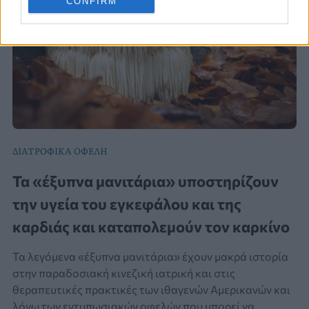
CONFIRM
ΔΙΑΤΡΟΦΙΚΑ ΟΦΕΛΗ
Τα «έξυπνα μανιτάρια» υποστηρίζουν
την υγεία του εγκεφάλου και της
καρδιάς και καταπολεμούν τον καρκίνο
Τα λεγόμενα «έξυπνα μανιτάρια» έχουν μακρά ιστορία
στην παραδοσιακή κινεζική ιατρική και στις
θεραπευτικές πρακτικές των ιθαγενών Αμερικανών και
λόγω των εντυπωσιακών οφελών που μπορεί να