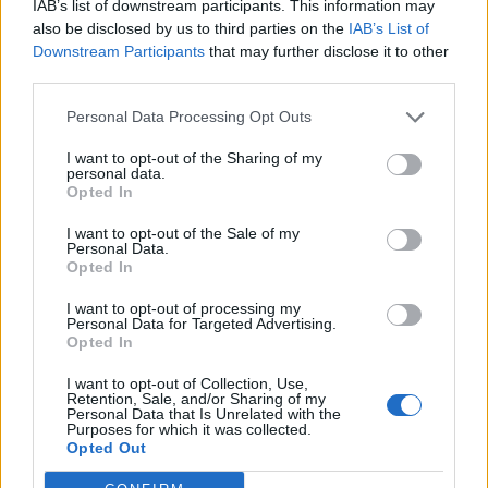
IAB’s list of downstream participants. This information may
ΔΟΚΙΜΑΣΤΕ ΤΟ
also be disclosed by us to third parties on the
IAB’s List of
Downstream Participants
that may further disclose it to other
Απώλεια βάρους: 7 νόστιμες τροφές που
third parties.
σας αδυνατίζουν – Μπορείτε να φάτε
Personal Data Processing Opt Outs
όσο θέλετε
I want to opt-out of the Sharing of my
personal data.
Θέλετε να χάσετε βάρος χωρίς να στερηθείτε τη γεύση;
Opted In
Ορισμένες τροφές μπορούν να σας βοηθήσουν να
I want to opt-out of the Sale of my
νιώθετε χορτάτοι, να κρατήσετε τον μεταβολισμό σας
Personal Data.
ενεργό και να απολαμβάνετε κάθε γεύμα χωρίς ενοχές.
Opted In
Σύμφωνα με ειδικούς, αυτές οι 7 επιλογές αξίζει να
I want to opt-out of processing my
γίνουν μέρος της καθημερινής σας διατροφής.
Personal Data for Targeted Advertising.
Opted In
I want to opt-out of Collection, Use,
Retention, Sale, and/or Sharing of my
Personal Data that Is Unrelated with the
Purposes for which it was collected.
Opted Out