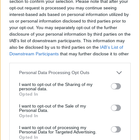
section to confirm your selection. Please note that after your
opt-out request is processed you may continue seeing
ΘΕΛΕΙ ΠΡΟΣΟΧΗ
interest-based ads based on personal information utilized by
us or personal information disclosed to third parties prior to
Ποιοι δεν πρέπει να πίνουν νερό με
your opt-out. You may separately opt-out of the further
λεμόνι – Τι λέει ο ειδικός
disclosure of your personal information by third parties on the
IAB’s list of downstream participants. This information may
also be disclosed by us to third parties on the
IAB’s List of
Πίνετε συχνά νερό με λεμόνι; Υπάρχουν φορές που θα
Downstream Participants
that may further disclose it to other
πρέπει πραγματικά να το ξανασκεφτείτε και να
third parties.
δοκιμάσετε ένα άλλο ποτό. Δείτε πότε.
Personal Data Processing Opt Outs
I want to opt-out of the Sharing of my
personal data.
Opted In
I want to opt-out of the Sale of my
Personal Data.
Opted In
I want to opt-out of processing my
Personal Data for Targeted Advertising.
Opted In