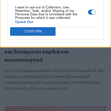
I want to opt-out of Collection, Use,
Retention, Sale, and/or Sharing of my
Personal Data that Is Unrelated with the
Purposes for which it was collected.
Opted Out
CONFIRM
ΕΝΑΛΛΑΚΤΙΚΗ ΤΟΥ ΓΑΛΑΚΤΟΣ
Το ρόφημα που προλαμβάνει τις ρυτίδες
και δυναμώνει καρδιά και
ανοσοποιητικό
Αυτό το ρόφημα κρεμώδη υφή και γεύση καρυδιού. Δεν
περιέχει χοληστερόλη ούτε λακτόζη και συχνά
καταναλώνεται από τους πάσχοντες από δυσανεξία
στη λακτόζη, Δείτε που κάνει καλό.