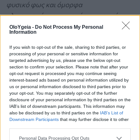
φυσικό φως και όμορφα
κλινοσκεπάσματα ως κύρια στοιχεία».
OloYgeia -
Do Not Process My Personal
Information
Στο ίδιο πνεύμα κινείται και η Lisa
Henderson από το Dallas του Texas.
If you wish to opt-out of the sale, sharing to third parties, or
processing of your personal or sensitive information for
«Αφήστε την κρεβατοκάμαρα να είναι
targeted advertising by us, please use the below opt-out
section to confirm your selection. Please note that after your
γαλήνια—ένα πραγματικό καταφύγιο
opt-out request is processed you may continue seeing
από τις ευθύνες και τη βιασύνη της
interest-based ads based on personal information utilized by
us or personal information disclosed to third parties prior to
ζωής»
, συμβουλεύει.
your opt-out. You may separately opt-out of the further
disclosure of your personal information by third parties on the
IAB’s list of downstream participants. This information may
Η Bethany Adams είναι ακόμα πιο
also be disclosed by us to third parties on the
IAB’s List of
Downstream Participants
that may further disclose it to other
κατηγορηματική: «
Ακόμα κι αν έχετε μια
third parties.
υπέροχη TV, το μόνο υπνοδωμάτιο που
Personal Data Processing Opt Outs