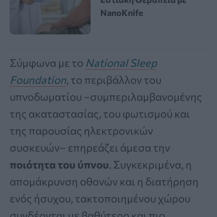
NanoKnife
Σύμφωνα με το
National Sleep
Foundation
, το περιβάλλον του
υπνοδωματίου –συμπεριλαμβανομένης
της ακαταστασίας, του φωτισμού και
της παρουσίας ηλεκτρονικών
συσκευών– επηρεάζει άμεσα την
ποιότητα του ύπνου
. Συγκεκριμένα, η
απομάκρυνση οθονών και η διατήρηση
ενός ήσυχου, τακτοποιημένου χώρου
συνδέονται με βαθύτερο και πιο