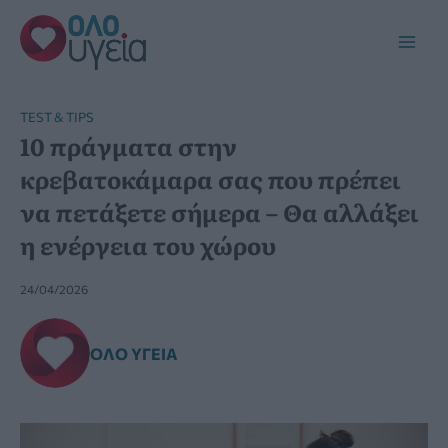
Μετάβαση
στο
Main
περιεχόμενο
Men
TEST & TIPS
10 πράγματα στην
κρεβατοκάμαρα σας που πρέπει
να πετάξετε σήμερα – Θα αλλάξει
η ενέργεια του χώρου
24/04/2026
ΌΛΟ ΥΓΕΊΑ