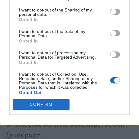
θα έπρεπε να έχει τηλεόραση είναι το
I want to opt-out of the Sharing of my
personal data.
δωμάτιο επισκεπτών
», προσθέτει η
Opted In
Bethany Adams της Bethany Adams
I want to opt-out of the Sale of my
Personal Data.
Interiors.
Opted In
I want to opt-out of processing my
Personal Data for Targeted Advertising.
Περιοδικά, βιβλία και
Opted In
εφημερίδες που μαζεύονται
I want to opt-out of Collection, Use,
Retention, Sale, and/or Sharing of my
Personal Data that Is Unrelated with the
Purposes for which it was collected.
Οι στοίβες από παλιά
περιοδικά
,
βιβλία
Opted Out
και
εφημερίδες
μπορούν εύκολα να
CONFIRM
βαραίνουν οπτικά έναν χώρο που
υποτίθεται ότι είναι αφιερωμένος στην
ξεκούραση.