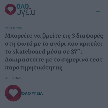
Μετάβαση
στο
Main
περιεχόμενο
Men
TEST & TIPS
Μπορείτε να βρείτε τις 3 διαφορές
στη φωτό με το αγόρι που κρατάει
το skateboard μέσα σε 27”;
Δοκιμαστείτε με το σημερινό τεστ
παρατηρητικότητας
02/06/2026
ΌΛΟ ΥΓΕΊΑ