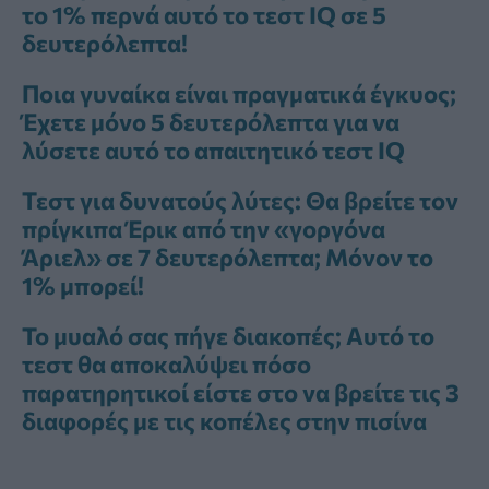
το 1% περνά αυτό το τεστ IQ σε 5
δευτερόλεπτα!
Ποια γυναίκα είναι πραγματικά έγκυος;
Έχετε μόνο 5 δευτερόλεπτα για να
λύσετε αυτό το απαιτητικό τεστ IQ
Τεστ για δυνατούς λύτες: Θα βρείτε τον
πρίγκιπα Έρικ από την «γοργόνα
Άριελ» σε 7 δευτερόλεπτα; Μόνον το
1% μπορεί!
Το μυαλό σας πήγε διακοπές; Αυτό το
τεστ θα αποκαλύψει πόσο
παρατηρητικοί είστε στο να βρείτε τις 3
διαφορές με τις κοπέλες στην πισίνα