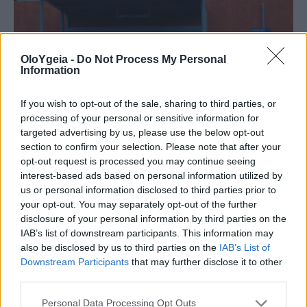
OloYgeia -
Do Not Process My Personal
Information
If you wish to opt-out of the sale, sharing to third parties, or
ΚΑΤΑΓΓΕΛΙΑ
processing of your personal or sensitive information for
targeted advertising by us, please use the below opt-out
ΠΟΕΔΗΝ: Οκτώ καταγγελίες για
section to confirm your selection. Please note that after your
βιασμό τουριστριών στη Ζάκυνθο από
opt-out request is processed you may continue seeing
interest-based ads based on personal information utilized by
τα μέσα Ιουνίου
us or personal information disclosed to third parties prior to
your opt-out. You may separately opt-out of the further
Σοκάρουν τα στοιχεία που παρουσίασε η
disclosure of your personal information by third parties on the
IAB’s list of downstream participants. This information may
ΠΟΕΔΗΝ, καθώς εμφανίζουν αυξημένο τον
also be disclosed by us to third parties on the
IAB’s List of
αριθμό των καταγγελιών για βιασμούς και
Downstream Participants
that may further disclose it to other
σεξουαλικές επιθέσεις σε τουρίστριες στη
third parties.
Ζάκυνθο.
Personal Data Processing Opt Outs