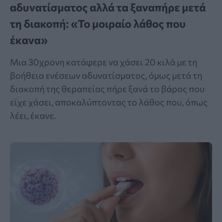
αδυνατίσματος αλλά τα ξαναπήρε μετά
τη διακοπή: «Το μοιραίο λάθος που
έκανα»
Μια 30χρονη κατάφερε να χάσει 20 κιλά με τη
βοήθεια ενέσεων αδυνατίσματος, όμως μετά τη
διακοπή της θεραπείας πήρε ξανά το βάρος που
είχε χάσει, αποκαλύπτοντας το λάθος που, όπως
λέει, έκανε.