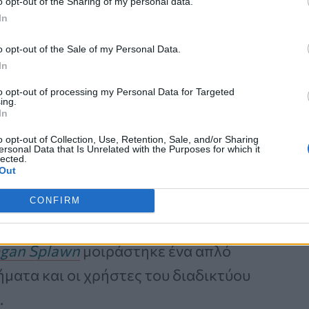
o opt-out of the Sharing of my personal data.
φορες συνταγές.
In
o opt-out of the Sale of my Personal Data.
In
to opt-out of processing my Personal Data for Targeted
ing.
In
ικτα
λαχανικά,
αρακά
ή
καλαμπόκι,
o opt-out of Collection, Use, Retention, Sale, and/or Sharing
ersonal Data that Is Unrelated with the Purposes for which it
στο συρτάρι της κατάψυξης όταν η
lected.
Out
πορεί να είναι δύσκολο να ρίξετε τα
ν
μερικά κομμάτια εκτός.
CONFIRM
gan Splawn
μοιράστηκε ένα απλό
ήματα και οι χρήστες του διαδικτύου
.