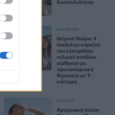
δυσκοιλιότητα;
ΝΕΑ ΕΡΕΥΝΑ
Ιατρικό θαύμα: 4
παιδιά με καρκίνο
του εγκεφάλου
τελικού σταδίου
σώθηκαν με
πρωτοποριακή
θεραπεία με Τ-
κύτταρα
ΠΡΟΣΟΧΗ
Αρτηριακή πίεση: