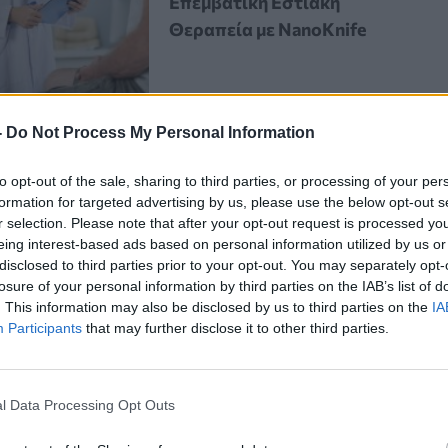
Επεμβατική Εστιακή
Θεραπεία με NanoKnife
-
Do Not Process My Personal Information
to opt-out of the sale, sharing to third parties, or processing of your per
formation for targeted advertising by us, please use the below opt-out s
r selection. Please note that after your opt-out request is processed y
 λαχανικών
στην κατάψυξη έχει
eing interest-based ads based on personal information utilized by us or
τύου.
disclosed to third parties prior to your opt-out. You may separately opt-
losure of your personal information by third parties on the IAB’s list of
. This information may also be disclosed by us to third parties on the
IA
Participants
that may further disclose it to other third parties.
ρόφιμα που δεν βγαίνουν από τις
ί χρήματα, μειώνοντας τη σπατάλη
ροετοιμασία γευμάτων. Πολλοί
l Data Processing Opt Outs
να
λαχανικά
,
καθώς
αντέχουν
καλά