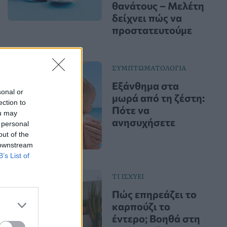
θανάτους – Μελέτη
δείχνει πώς να
προστατευτούμε
ΣΥΜΠΤΩΜΑΤΟΛΟΓΙΑ
Εξάνθημα στα
sonal or
μωρά από τη ζέστη:
ection to
Πότε να
ou may
ανησυχήσετε
 personal
out of the
 downstream
B’s List of
ΤΙ ΙΣΧΥΕΙ
Πώς επηρεάζει το
καρπούζι το
έντερο; Βοηθά στη