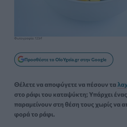
Φωτογραφία: 123rf
Προσθέστε το OloYgeia.gr στην Google
Θέλετε να αποφύγετε να πέσουν τα
λα
στο ράφι του καταψύκτη; Υπάρχει ένας
παραμείνουν στη θέση τους χωρίς να α
φορά το ράφι.