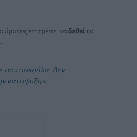
οψίματος επιτρέπει να
δεθεί
το
.
τε σαν σακούλα. Δεν
ην κατάψυξη».