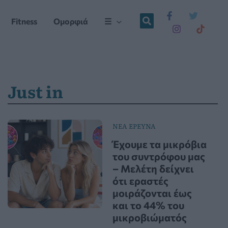
Fitness
Ομορφιά
☰
Just in
ΝΕΑ ΕΡΕΥΝΑ
Έχουμε τα μικρόβια
του συντρόφου μας
– Μελέτη δείχνει
ότι εραστές
μοιράζονται έως
και το 44% του
μικροβιώματός