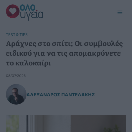
Μετάβαση
στο
Main
περιεχόμενο
Men
TEST & TIPS
Αράχνες στο σπίτι; Οι συμβουλές
ειδικού για να τις απομακρύνετε
το καλοκαίρι
08/07/2026
ΑΛΈΞΑΝΔΡΟΣ ΠΑΝΤΕΛΆΚΗΣ