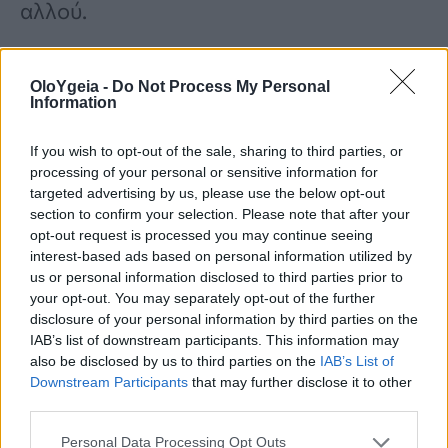
αλλού.
Η γενικότερη προστασία του σπιτιού
OloYgeia -
Do Not Process My Personal
Information
από παράσιτα λειτουργεί επομένως και
ως μέτρο πρόληψης κατά των αραχνών.
If you wish to opt-out of the sale, sharing to third parties, or
processing of your personal or sensitive information for
targeted advertising by us, please use the below opt-out
Φυσικές λύσεις που μπορούν
section to confirm your selection. Please note that after your
opt-out request is processed you may continue seeing
να βοηθήσουν
interest-based ads based on personal information utilized by
us or personal information disclosed to third parties prior to
your opt-out. You may separately opt-out of the further
Πολλοί επιλέγουν αιθέρια έλαια ή
disclosure of your personal information by third parties on the
IAB’s list of downstream participants. This information may
σπιτικά διαλύματα
ως εναλλακτικές
also be disclosed by us to third parties on the
IAB’s List of
Downstream Participants
that may further disclose it to other
λύσεις χωρίς χημικά. Ωστόσο, σύμφωνα
third parties.
με τον ειδικό, τα αποτελέσματα αυτών
Personal Data Processing Opt Outs