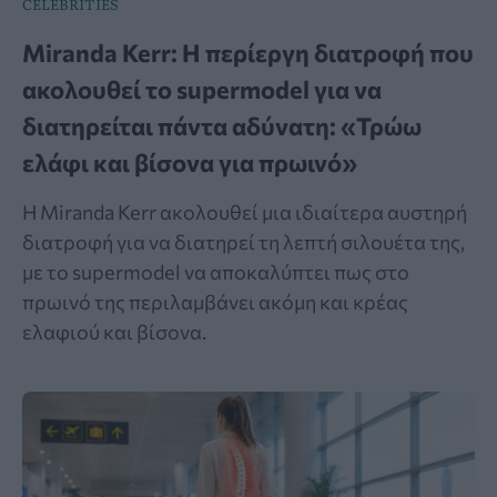
CELEBRITIES
Miranda Kerr: Η περίεργη διατροφή που
ακολουθεί το supermodel για να
διατηρείται πάντα αδύνατη: «Τρώω
ελάφι και βίσονα για πρωινό»
Η Miranda Kerr ακολουθεί μια ιδιαίτερα αυστηρή
διατροφή για να διατηρεί τη λεπτή σιλουέτα της,
με το supermodel να αποκαλύπτει πως στο
πρωινό της περιλαμβάνει ακόμη και κρέας
ελαφιού και βίσονα.