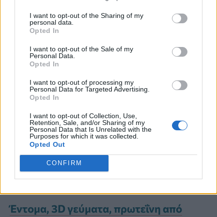
των μεθόδων είναι συνήθως προσωρινά.
I want to opt-out of the Sharing of my
personal data.
Opted In
Παρόλα αυτά, ορισμένα φυτά φαίνεται
I want to opt-out of the Sale of my
να έχουν φυσικές εντομοαπωθητικές
Personal Data.
Opted In
ιδιότητες.
I want to opt-out of processing my
Personal Data for Targeted Advertising.
Opted In
Η
μέντα,
η
λεβάντα
και το
λεμονόχορτο
I want to opt-out of Collection, Use,
μπορούν να ενσωματωθούν στον
κήπο
ή
Retention, Sale, and/or Sharing of my
Personal Data that Is Unrelated with the
Purposes for which it was collected.
στα
παρτέρια,
συμβάλλοντας στη
Opted Out
μείωση της συνολικής παρουσίας
CONFIRM
εντόμων γύρω από το σπίτι.
Έντομα, 3D γεύματα, πρωτεΐνη από