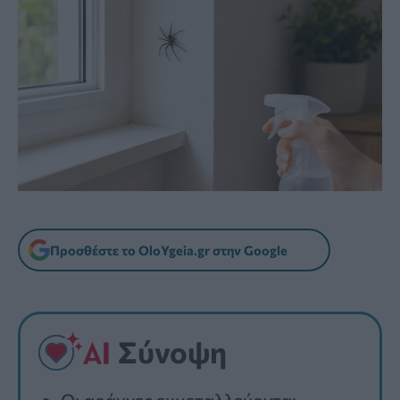
Προσθέστε το OloYgeia.gr στην Google
Σύνοψη
Οι αράχνες εκμεταλλεύονται