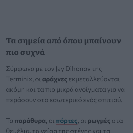
Τα σημεία από όπου μπαίνουν
πιο συχνά
Σύμφωνα με τον Jay Dihonov της
Terminix, οι
αράχνες
εκμεταλλεύονται
ακόμη και τα πιο μικρά ανοίγματα για να
περάσουν στο εσωτερικό ενός σπιτιού.
Τα
παράθυρα,
οι
πόρτες
,
οι
ρωγμές
στα
θεμέλια, τα γείσα της στέγης και τα