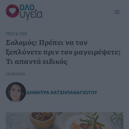
Μετάβαση
στο
Main
περιεχόμενο
Men
TEST & TIPS
Σολομός: Πρέπει να τον
ξεπλύνετε πριν τον μαγειρέψετε;
Τι απαντά ειδικός
13/05/2024
ΔΉΜΗΤΡΑ ΧΑΤΖΗΠΑΝΑΓΙΏΤΟΥ