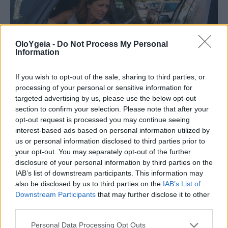
OloYgeia -
Do Not Process My Personal
Information
If you wish to opt-out of the sale, sharing to third parties, or
processing of your personal or sensitive information for
targeted advertising by us, please use the below opt-out
ΣΥΜΠΤΩΜΑΤΟΛΟΓΙΑ
section to confirm your selection. Please note that after your
opt-out request is processed you may continue seeing
Δυσκολεύεστε να παρκάρετε; Πότε
interest-based ads based on personal information utilized by
μπορεί να είναι σύμπτωμα άνοιας –
us or personal information disclosed to third parties prior to
your opt-out. You may separately opt-out of the further
Εμφανίζεται πριν την απώλεια μνήμης
disclosure of your personal information by third parties on the
IAB’s list of downstream participants. This information may
Η δυσκολία στο παρκάρισμα μπορεί να είνα ένα
also be disclosed by us to third parties on the
IAB’s List of
από τα πρώιμα συμπτώματα της άνοιας και να
Downstream Participants
that may further disclose it to other
third parties.
εμφανιστεί πριν από την απώλεια μνήμης.
Ειδικούς προειδοποιεί τι να προσέξετε.
Personal Data Processing Opt Outs