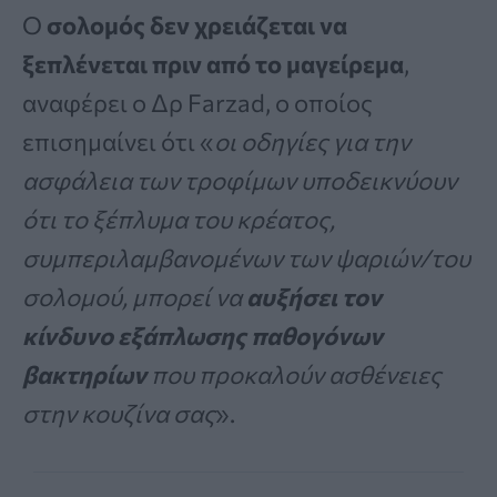
Ο
σολομός δεν χρειάζεται να
ξεπλένεται πριν από το μαγείρεμα
,
αναφέρει ο Δρ Farzad, ο οποίος
επισημαίνει ότι «
οι οδηγίες για την
ασφάλεια των τροφίμων υποδεικνύουν
ότι το ξέπλυμα του κρέατος,
συμπεριλαμβανομένων των ψαριών/του
σολομού, μπορεί να
αυξήσει τον
κίνδυνο εξάπλωσης παθογόνων
βακτηρίων
που προκαλούν ασθένειες
στην κουζίνα σας
».