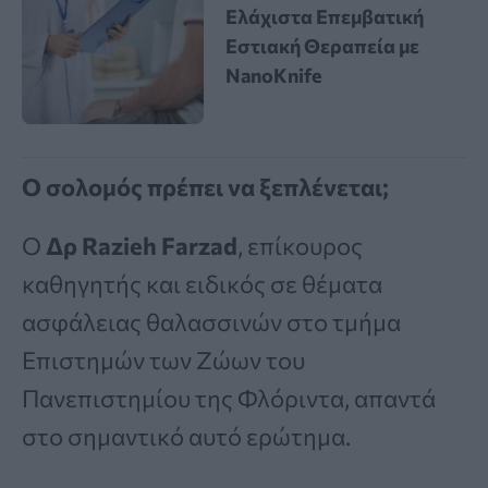
Ελάχιστα Επεμβατική
Εστιακή Θεραπεία με
NanoKnife
Ο σολομός πρέπει να ξεπλένεται;
Ο
Δρ
Razieh Farzad
, επίκουρος
καθηγητής και ειδικός σε θέματα
ασφάλειας θαλασσινών στο τμήμα
Επιστημών των Ζώων του
Πανεπιστημίου της Φλόριντα, απαντά
στο σημαντικό αυτό ερώτημα.