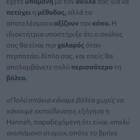
έχετε
υπομονή
με τον
σκύλο
σας για να
πετύχει
η
μέθοδος,
αλλά τα
αποτελέσματα
αξίζουν
τον
κόπο.
Η
ιδιοκτήτρια υποστήριξε ότι ο σκύλος
σας θα είναι πιο
χαλαρός
όταν
περπατάει δίπλα σας, και εσείς θα
απολαμβάνετε πολύ
περισσότερο
τη
βόλτα
.
«Πολύ σπάνια κάναμε βόλτα χωρίς να
κάνουμε εκπαίδευση»
, εξήγησε η
Hannah, παραδεχόμενη ότι είναι
«πολύ
ανυπόμονο άτομο»
, οπότε το βρήκε