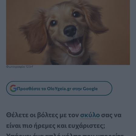
Φωτογραφία: 123rf
Προσθέστε το OloYgeia.gr στην Google
Θέλετε οι βόλτες με τον
σκύλο
σας να
είναι πιο ήρεμες και ευχάριστες;
Υπάρχει ένα απλό κόλπο που μπορείτε