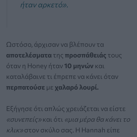
ήταν αρκετό».
Ωστόσο, άρχισαν να βλέπουν τα
αποτελέσματα
της
προσπάθειάς
τους
όταν η Honey ήταν
10 μηνών
και
καταλάβαινε τι έπρεπε να κάνει όταν
περπατούσε
με
χαλαρό
λουρί.
Εξήγησε ότι απλώς χρειάζεται να είστε
«συνεπείς»
και ότι
«μια μέρα θα κάνει το
κλικ»
στον σκύλο σας. Η Hannah είπε