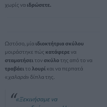
χωρίς να
ιδρώσετε.
Ωστόσο, μία
ιδιοκτήτρια σκύλου
μοιράστηκε πώς
κατάφερε
να
σταματήσει
τον
σκύλο
της από το να
τραβάει
το
λουρί
και να περπατά
«
χαλαρά
» δίπλα της.
«Ξεκινήσαμε να