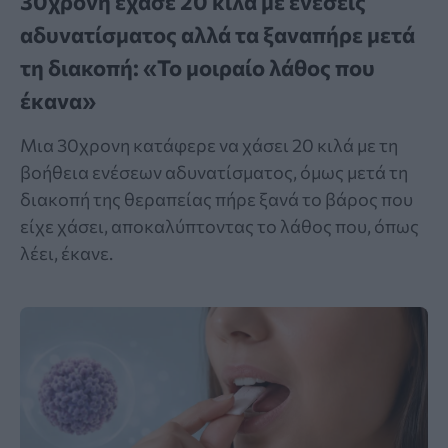
30χρονη έχασε 20 κιλά με ενέσεις
αδυνατίσματος αλλά τα ξαναπήρε μετά
τη διακοπή: «Το μοιραίο λάθος που
έκανα»
Μια 30χρονη κατάφερε να χάσει 20 κιλά με τη
βοήθεια ενέσεων αδυνατίσματος, όμως μετά τη
διακοπή της θεραπείας πήρε ξανά το βάρος που
είχε χάσει, αποκαλύπτοντας το λάθος που, όπως
λέει, έκανε.