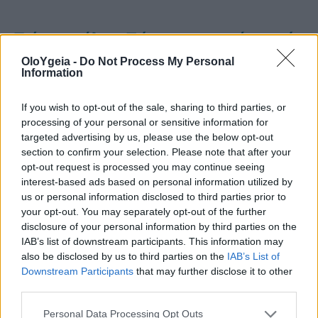
Τρίχες σκύλου: Πώς τις αφαιρούμε από
τα ρούχα με γρήγορο τρόπο
OloYgeia -
Do Not Process My Personal
Information
Γιατί είναι τόσο σημαντικό το
If you wish to opt-out of the sale, sharing to third parties, or
processing of your personal or sensitive information for
περπάτημα με χαλαρό λουρί;
targeted advertising by us, please use the below opt-out
section to confirm your selection. Please note that after your
opt-out request is processed you may continue seeing
Η εκπαίδευση του σκύλου σας να
interest-based ads based on personal information utilized by
us or personal information disclosed to third parties prior to
περπατάει
με
λουρί
ή το
περπάτημα
με
your opt-out. You may separately opt-out of the further
disclosure of your personal information by third parties on the
χαλαρό
λουρί
είναι μια
καλή άσκηση
για
IAB’s list of downstream participants. This information may
να
διασφαλίσετε
ότι οι
βόλτες
με τον
also be disclosed by us to third parties on the
IAB’s List of
Downstream Participants
that may further disclose it to other
σκύλο
σας είναι
ασφαλείς
και
third parties.
ευχάριστες
και για τους δυο σας,
Personal Data Processing Opt Outs