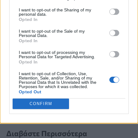
σύμφωνα με το
Battersea Dogs & Cats
I want to opt-out of the Sharing of my
personal data.
Home
.
Opted In
I want to opt-out of the Sale of my
Personal Data.
Προσθέτουν στην ιστοσελίδα τους:
Opted In
«Ενθαρρύνει επίσης τον σκύλο σας να
I want to opt-out of processing my
Personal Data for Targeted Advertising.
σας δίνει την προσοχή του. Είναι
Opted In
καλύτερο να ξεκινήσετε την εκπαίδευση
I want to opt-out of Collection, Use,
Retention, Sale, and/or Sharing of my
για χαλαρό λουρί σε εσωτερικό χώρο,
Personal Data that Is Unrelated with the
Purposes for which it was collected.
μακριά από άλλους περισπασμούς».
Opted Out
CONFIRM
Διαβάστε Περισσότερα