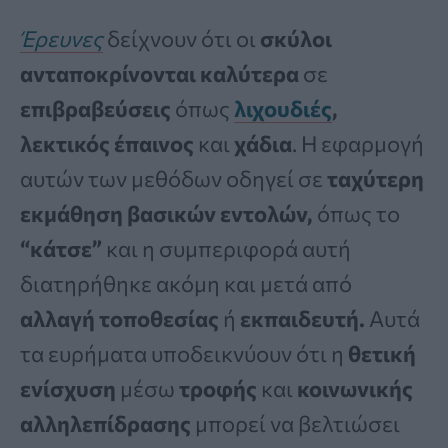
Έρευνες
δείχνουν ότι οι
σκύλοι
ανταποκρίνονται καλύτερα
σε
επιβραβεύσεις
όπως
λιχουδιές
,
λεκτικός
έπαινος
και
χάδια
. Η εφαρμογή
αυτών των μεθόδων οδηγεί σε
ταχύτερη
εκμάθηση βασικών εντολών,
όπως το
“κάτσε”
και η συμπεριφορά αυτή
διατηρήθηκε ακόμη και μετά από
αλλαγή τοποθεσίας
ή
εκπαιδευτή.
Αυτά
τα ευρήματα υποδεικνύουν ότι η
θετική
ενίσχυση
μέσω
τροφής
και
κοινωνικής
αλληλεπίδρασης
μπορεί να βελτιώσει