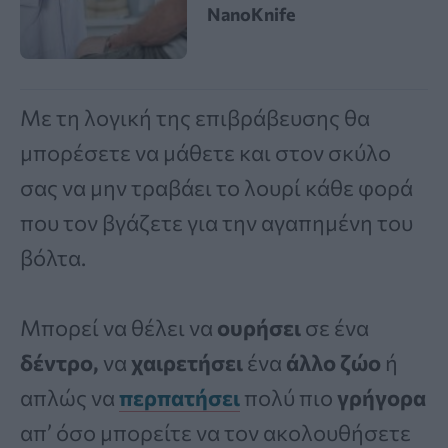
NanoKnife
Με τη λογική της επιβράβευσης θα
μπορέσετε να μάθετε και στον σκύλο
σας να μην τραβάει το λουρί κάθε φορά
που τον βγάζετε για την αγαπημένη του
βόλτα.
Μπορεί να θέλει να
ουρήσει
σε ένα
δέντρο,
να
χαιρετήσει
ένα
άλλο ζώο
ή
απλώς να
περπατήσει
πολύ πιο
γρήγορα
απ’ όσο μπορείτε να τον ακολουθήσετε