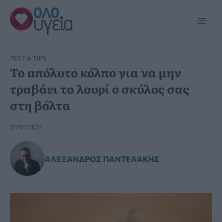
Μετάβαση
στο
Main
περιεχόμενο
Men
TEST & TIPS
Το απόλυτο κόλπο για να μην
τραβάει το λουρί ο σκύλος σας
στη βόλτα
31/05/2025
ΑΛΈΞΑΝΔΡΟΣ ΠΑΝΤΕΛΆΚΗΣ