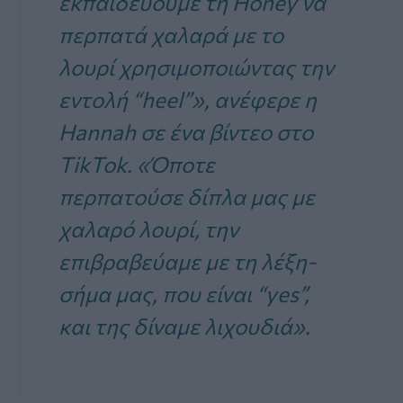
εκπαιδεύουμε τη Honey να
περπατά χαλαρά με το
λουρί χρησιμοποιώντας την
εντολή “heel”», ανέφερε η
Hannah σε ένα βίντεο στο
TikTok. «Όποτε
περπατούσε δίπλα μας με
χαλαρό λουρί, την
επιβραβεύαμε με τη λέξη-
σήμα μας, που είναι “yes”,
και της δίναμε λιχουδιά».