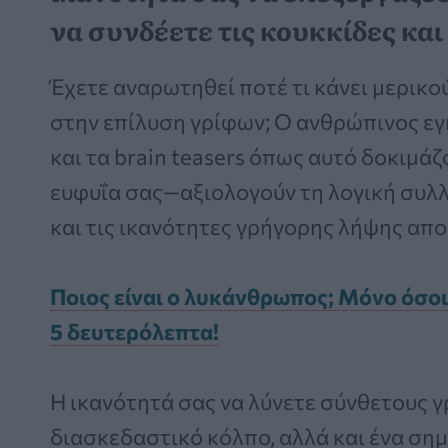
να συνδέετε τις κουκκίδες και
Έχετε αναρωτηθεί ποτέ τι κάνει μερικ
στην επίλυση γρίφων; Ο ανθρώπινος εγ
και τα brain teasers όπως αυτό δοκιμά
ευφυΐα σας—αξιολογούν τη λογική συλ
και τις ικανότητες γρήγορης λήψης απ
Ποιος είναι ο λυκάνθρωπος; Μόνο όσοι
5 δευτερόλεπτα!
Η ικανότητά σας να λύνετε σύνθετους γ
διασκεδαστικό κόλπο, αλλά και ένα ση