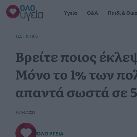
Μετάβαση
στο
Yγεία
Q&A
Παιδί & Οικ
περιεχόμενο
TEST & TIPS
Βρείτε ποιος έκλε
Μόνο το 1% των π
απαντά σωστά σε 
14/04/2025
ΌΛΟ ΥΓΕΊΑ