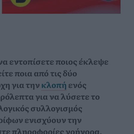
να εντοπίσετε ποιος έκλεψε
ίτε ποια από τις δύο
οχη για την
κλοπή
ενός
ερόλεπτα για να λύσετε το
 λογικός συλλογισμός
γρίφων ενισχύουν την
στε πληροφορίες γρήγορα,