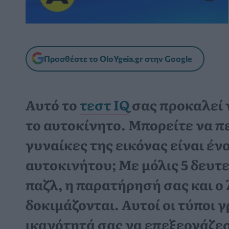
Προσθέστε το OloYgeia.gr στην Google
Αυτό το
τεστ IQ
σας προκαλεί 
το αυτοκίνητο. Μπορείτε να πε
γυναίκες της εικόνας είναι έν
αυτοκινήτου; Με μόλις 5 δευτ
παζλ, η παρατήρησή σας και ο
δοκιμάζονται. Αυτοί οι τύποι 
ικανότητά σας να επεξεργάζε