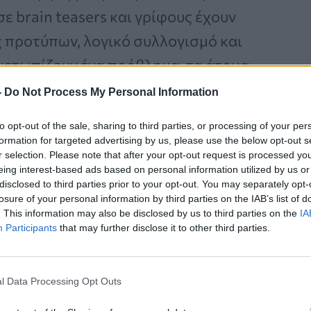
ε brain teasers και γρίφους έχουν
 προτύπων, λογικό συλλογισμό και
ιμετωπίζουν ένα πρόβλημα, τα άτομα
φανές – αναζητούν κρυφές ενδείξεις,
-
Do Not Process My Personal Information
to opt-out of the sale, sharing to third parties, or processing of your per
formation for targeted advertising by us, please use the below opt-out s
r selection. Please note that after your opt-out request is processed y
eing interest-based ads based on personal information utilized by us or
Καρκίνος Προστάτη:
disclosed to third parties prior to your opt-out. You may separately opt-
losure of your personal information by third parties on the IAB’s list of
Νέα Ελάχιστα
. This information may also be disclosed by us to third parties on the
IA
Επεμβατική Εστιακή
Participants
that may further disclose it to other third parties.
Θεραπεία με NanoKnife
l Data Processing Opt Outs