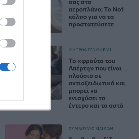
σας στο
αεροπλάνο; Το Νο1
κόλπο για να τα
προστατεύσετε
ΔΙΑΤΡΟΦΙΚΑ ΟΦΕΛΗ
Το «φρούτο του
Λαέρτη» που είναι
πλούσιο σε
αντιοξειδωτικά και
μπορεί να
ενισχύσει το
έντερο και τα οστά
ΣΥΜΒΟΥΛΕΣ ΕΙΔΙΚΩΝ