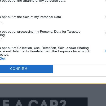
o opt-out of the Sharing of my personal data.
In
o opt-out of the Sale of my Personal Data.
ο παζλ που θα βάλει τα αστυνομικά
In
Έχετε μόλις 5 δευτερόλεπτα για να
to opt-out of processing my Personal Data for Targeted
ing.
 της εικόνας είναι ένοχη για την
In
ή που μπορεί να φαίνεται
o opt-out of Collection, Use, Retention, Sale, and/or Sharing
ersonal Data that Is Unrelated with the Purposes for which it
lected.
πιο προσεκτικά γιατί η απάντηση
Out
CONFIRM
 κοφτερό μυαλό μπορεί να το λύσει