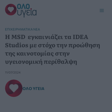
Μετάβαση
στο
Main
περιεχόμενο
Men
ΕΠΙΧΕΙΡΗΜΑΤΙΚΆ ΝΈΑ
Η MSD εγκαινιάζει τα IDEA
Studios με στόχο την προώθηση
της καινοτομίας στην
υγειονομική περίθαλψη
11/07/2024
ΌΛΟ ΥΓΕΊΑ