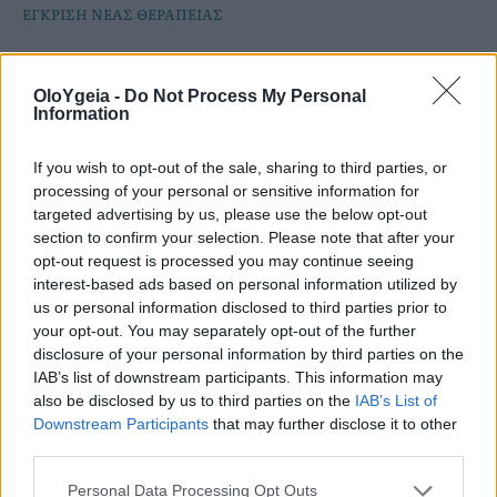
ΕΓΚΡΙΣΗ ΝΕΑΣ ΘΕΡΑΠΕΙΑΣ
Νέα εποχή στη θεραπεία του
μεταστατικού τριπλά αρνητικού
OloYgeia -
Do Not Process My Personal
Information
καρκίνου του μαστού
If you wish to opt-out of the sale, sharing to third parties, or
Η έγκριση νέας θεραπείας από τον FDA ανοίγει
processing of your personal or sensitive information for
τον δρόμο για πιο στοχευμένη και
targeted advertising by us, please use the below opt-out
section to confirm your selection. Please note that after your
εξατομικευμένη αντιμετώπιση μιας από τις πιο
opt-out request is processed you may continue seeing
επιθετικές μορφές καρκίνου του μαστού.
interest-based ads based on personal information utilized by
us or personal information disclosed to third parties prior to
your opt-out. You may separately opt-out of the further
disclosure of your personal information by third parties on the
IAB’s list of downstream participants. This information may
also be disclosed by us to third parties on the
IAB’s List of
Downstream Participants
that may further disclose it to other
third parties.
Personal Data Processing Opt Outs