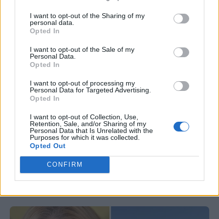
I want to opt-out of the Sharing of my
personal data.
Opted In
I want to opt-out of the Sale of my
Personal Data.
Opted In
ΣΥΜΠΤΩΜΑΤΟΛΟΓΙΑ
I want to opt-out of processing my
Personal Data for Targeted Advertising.
Φαγούρα στα αυτιά: Οι πιο κοινές αιτίες
Opted In
σε παιδιά και ενήλικες – Πότε να πάτε
I want to opt-out of Collection, Use,
Retention, Sale, and/or Sharing of my
στον γιατρό
Personal Data that Is Unrelated with the
Purposes for which it was collected.
Opted Out
Τι μπορεί να προκαλέσει φαγούρα στα αυτιά.
CONFIRM
Πώς μπορείτε να την αντιμετωπίσετε στο σπίτι
και πότε χρειάζεται να απευθυνθείτε σε ειδικό.