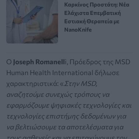
Καρκίνος Προστάτη: Νέα
Ελάχιστα Επεμβατική
Εστιακή Θεραπεία με
NanoKnife
Ο
Joseph Romanell
i, Πρόεδρος της MSD
Human Health International δήλωσε
χαρακτηριστικά: «
Στην MSD,
αναζητούμε συνεχώς τρόπους να
εφαρμόζουμε ψηφιακές τεχνολογίες και
τεχνολογίες επιστήμης δεδομένων για
να βελτιώσουμε τα αποτελέσματα για
τους ασθενείς και να επιταχύνουμε τον