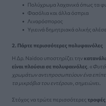
Πολύχρωμα λαχανικά όπως τα φ
Φασόλια και άλλα όσπρια
Λιναρόσπορος
Υγιεινά δημητριακά ολικής αλέσ
2. Πάρτε περισσότερες πολυφαινόλες
Η Δρ. Naidoo υποστηρίζει την
κατανάλ
είναι πλούσια σε πολυφαινόλες
. «
Φυτά 
χρωμάτων αντιπροσωπεύουν ένα επίπεδ
τα μικρόβια του εντέρου
», σημειώνει.
Στόχος να τρώτε περισσότερες
τροφές