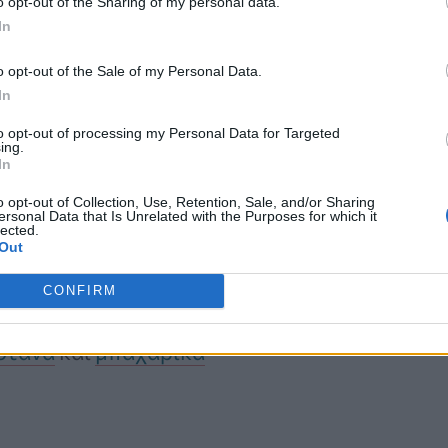
o opt-out of the Sharing of my personal data.
In
o opt-out of the Sale of my Personal Data.
In
to opt-out of processing my Personal Data for Targeted
 να κάνετε στη διατροφή
ing.
In
ερη υγεία του εγκεφάλου
o opt-out of Collection, Use, Retention, Sale, and/or Sharing
ersonal Data that Is Unrelated with the Purposes for which it
lected.
ώτε
Out
λες
CONFIRM
οτικά
ότανα
και
μπαχαρικά