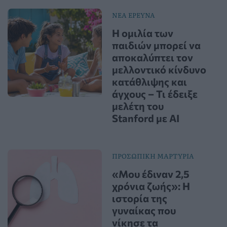
ΝΕΑ ΕΡΕΥΝΑ
Η ομιλία των
παιδιών μπορεί να
αποκαλύπτει τον
μελλοντικό κίνδυνο
κατάθλιψης και
άγχους – Τι έδειξε
μελέτη του
Stanford με AI
ΠΡΟΣΩΠΙΚΗ ΜΑΡΤΥΡΙΑ
«Μου έδιναν 2,5
χρόνια ζωής»: Η
ιστορία της
γυναίκας που
νίκησε τα