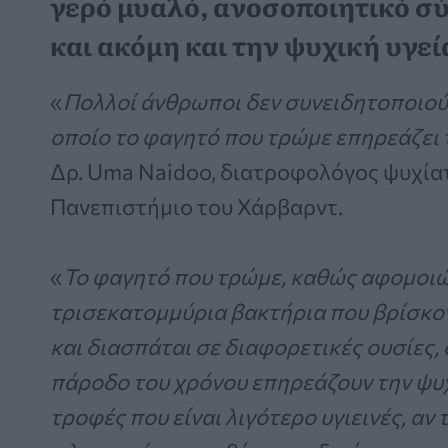
γερό μυαλό, ανοσοποιητικό σύ
και ακόμη και την ψυχική υγεί
«
Πολλοί άνθρωποι δεν συνειδητοποιούν
οποίο το φαγητό που τρώμε επηρεάζει
Δρ. Uma Naidoo, διατροφολόγος ψυχίατ
Πανεπιστήμιο του Χάρβαρντ.
«
Το φαγητό που τρώμε, καθώς αφομοιώ
τρισεκατομμύρια βακτήρια που βρίσκο
και διασπάται σε διαφορετικές ουσίες, 
πάροδο του χρόνου επηρεάζουν την ψυχι
τροφές που είναι λιγότερο υγιεινές, αν 