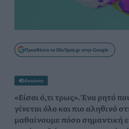
Προσθέστε το OloYgeia.gr στην Google
Ακούστε
«Είσαι ό,τι τρως». Ένα ρητό πο
γίνεται όλο και πιο αληθινό σ
μαθαίνουμε πόσο σημαντική εί