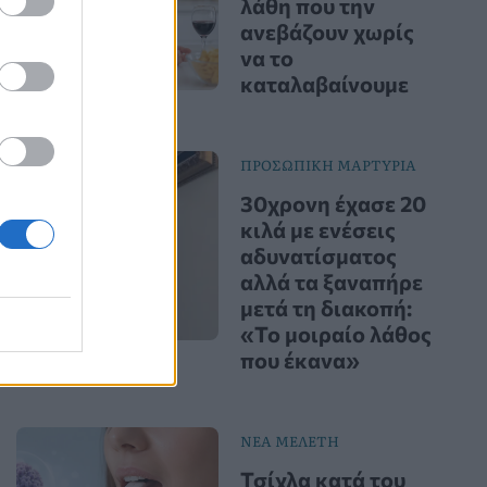
λάθη που την
ανεβάζουν χωρίς
να το
καταλαβαίνουμε
ΠΡΟΣΩΠΙΚΗ ΜΑΡΤΥΡΙΑ
30χρονη έχασε 20
κιλά με ενέσεις
αδυνατίσματος
αλλά τα ξαναπήρε
μετά τη διακοπή:
«Το μοιραίο λάθος
που έκανα»
ΝΕΑ ΜΕΛΕΤΗ
Τσίχλα κατά του