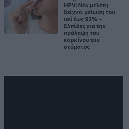
HPV: Νέα μελέτη
δείχνει μείωση του
ιού έως 93% –
Ελπίδες για την
πρόληψη του
καρκίνου του
στόματος