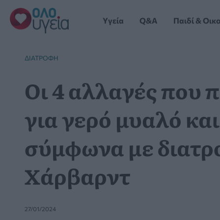
Μετάβαση
στο
Yγεία
Q&A
Παιδί & Οικ
περιεχόμενο
ΔΙΑΤΡΟΦΉ
Οι 4 αλλαγές που 
για γερό μυαλό κα
σύμφωνα με διατρ
Χάρβαρντ
27/01/2024