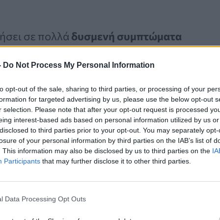
ήσει σε πολλά
δυσμενή συμπτώματα
 το
άγχος
. «
Με την αλλαγή της
-
Do Not Process My Personal Information
τίβο, μπορείτε πραγματικά να
τεί από ορισμένα από αυτά τα
to opt-out of the sale, sharing to third parties, or processing of your per
formation for targeted advertising by us, please use the below opt-out s
r selection. Please note that after your opt-out request is processed y
eing interest-based ads based on personal information utilized by us or
disclosed to third parties prior to your opt-out. You may separately opt-
losure of your personal information by third parties on the IAB’s list of
. This information may also be disclosed by us to third parties on the
IA
Καρκίνος Προστάτη:
Participants
that may further disclose it to other third parties.
Νέα Ελάχιστα
Επεμβατική Εστιακή
Θεραπεία με NanoKnife
l Data Processing Opt Outs